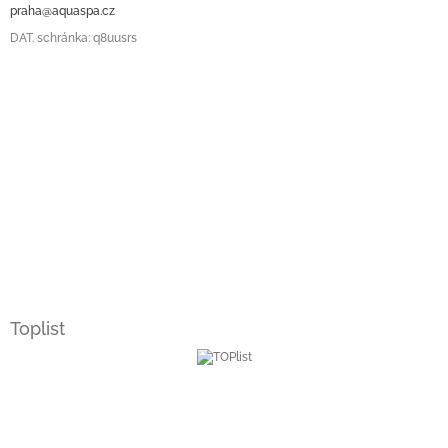
praha@aquaspa.cz
DAT. schránka: q8uusrs
Toplist