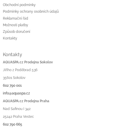
p
Obchodní podmínky
i
Podmínky ochrany osobních údajů
s
u
Reklamační řád
Možnosti platby
Způsob doručení
Kontakty
Kontakty
AQUASPA.cz Prodejna Sokolov
Jiřího z Poděbrad 536
35601 Sokolov
602 790 001
info@aquaspa.cz
AQUASPA.cz Prodejna Praha
Nad Safinou I 342
25242 Praha Vestec
602 790 665