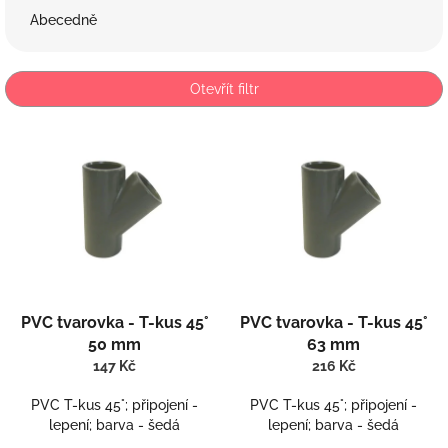
e
Abecedně
n
í
p
Otevřít filtr
r
o
V
d
ý
u
p
k
i
t
s
ů
p
r
o
Průměrné
Průměrné
d
PVC tvarovka - T-kus 45°
PVC tvarovka - T-kus 45°
hodnocení
hodnocení
u
produktu
produktu
50 mm
63 mm
k
je
je
147 Kč
216 Kč
t
5,0
5,0
ů
z
z
PVC T-kus 45°; připojení -
PVC T-kus 45°; připojení -
5
5
lepení; barva - šedá
lepení; barva - šedá
hvězdiček.
hvězdiček.