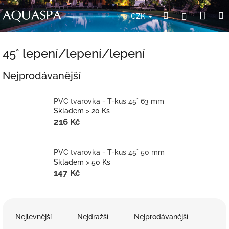
Přejít
Nák
Hledat
Přihlášení
na
CZK
obsah
koší
45° lepení/lepení/lepení
Nejprodávanější
PVC tvarovka - T-kus 45° 63 mm
Skladem > 20 Ks
216 Kč
PVC tvarovka - T-kus 45° 50 mm
Skladem > 50 Ks
147 Kč
Ř
a
Nejlevnější
Nejdražší
Nejprodávanější
z