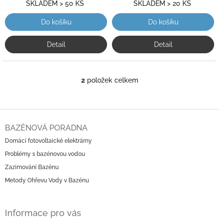
SKLADEM > 50 KS
SKLADEM > 20 KS
Do košíku
Do košíku
Detail
Detail
2
položek celkem
O
v
l
á
Z
d
á
BAZÉNOVÁ PORADNA
a
p
c
Domácí fotovoltaické elektrárny
a
í
Problémy s bazénovou vodou
t
p
í
r
Zazimování Bazénu
v
Metody Ohřevu Vody v Bazénu
k
y
v
Informace pro vás
ý