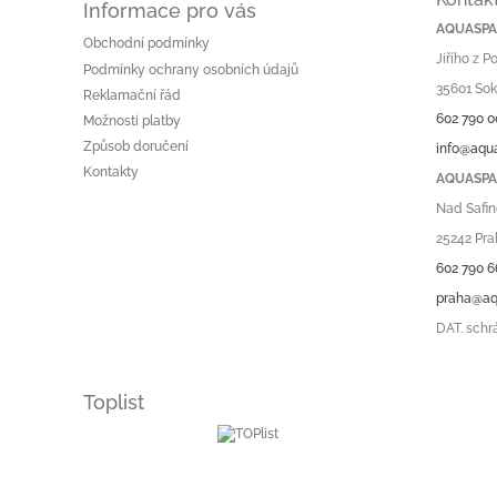
Informace pro vás
AQUASPA.
Obchodní podmínky
Jiřího z 
Podmínky ochrany osobních údajů
35601 Sok
Reklamační řád
602 790 0
Možnosti platby
Způsob doručení
info@aqu
Kontakty
AQUASPA.
Nad Safin
25242 Pra
602 790 6
praha@aq
DAT. schr
Toplist