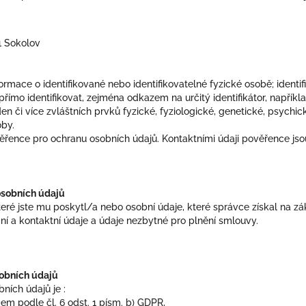
1 Sokolov
ormace o identifikované nebo identifikovatelné fyzické osobě; identi
římo identifikovat, zejména odkazem na určitý identifikátor, například
eden či více zvláštních prvků fyzické, fyziologické, genetické, psychi
oby.
řence pro ochranu osobních údajů. Kontaktními údaji pověřence jso
osobních údajů
eré jste mu poskytl/a nebo osobní údaje, které správce získal na zá
ní a kontaktní údaje a údaje nezbytné pro plnění smlouvy.
obních údajů
ích údajů je :
m podle čl. 6 odst. 1 písm. b) GDPR,