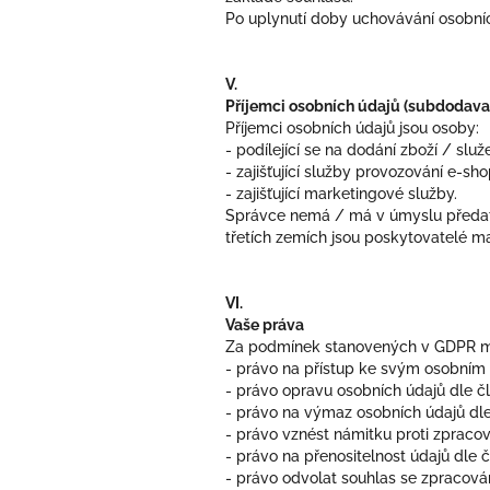
Po uplynutí doby uchovávání osobní
V.
Příjemci osobních údajů (subdodava
Příjemci osobních údajů jsou osoby:
- podílející se na dodání zboží / slu
- zajišťující služby provozování e-sh
- zajišťující marketingové služby.
Správce nemá / má v úmyslu předat 
třetích zemích jsou poskytovatelé m
VI.
Vaše práva
Za podmínek stanovených v GDPR 
- právo na přístup ke svým osobním 
- právo opravu osobních údajů dle č
- právo na výmaz osobních údajů dle
- právo vznést námitku proti zpracov
- právo na přenositelnost údajů dle 
- právo odvolat souhlas se zpracová