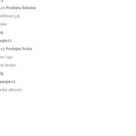
cz Prodejna Sokolov
Poděbrad 536
olov
01
aspa.cz
cz Prodejna Praha
ou I 342
ha Vestec
65
uaspa.cz
ánka: q8uusrs