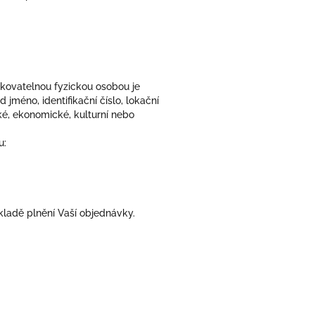
fikovatelnou fyzickou osobou je
 jméno, identifikační číslo, lokační
cké, ekonomické, kulturní nebo
u:
kladě plnění Vaší objednávky.