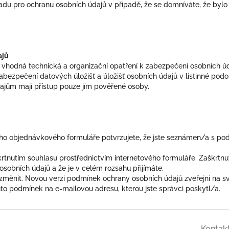
adu pro ochranu osobních údajů v případě, že se domníváte, že byl
ajů
á vhodná technická a organizační opatření k zabezpečení osobních úd
zabezpečení datových úložišť a úložišť osobních údajů v listinné pod
ajům mají přístup pouze jím pověřené osoby.
ho objednávkového formuláře potvrzujete, že jste seznámen/a s po
tnutím souhlasu prostřednictvím internetového formuláře. Zaškrtnut
obních údajů a že je v celém rozsahu přijímáte.
měnit. Novou verzi podmínek ochrany osobních údajů zveřejní na sv
to podmínek na e-mailovou adresu, kterou jste správci poskytl/a.
Kontak