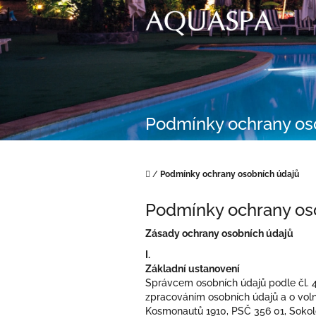
Přejít
na
obsah
Podmínky ochrany os
Domů
/
Podmínky ochrany osobních údajů
Podmínky ochrany os
Zásady ochrany osobních údajů
I.
Základní ustanovení
Správcem osobních údajů podle čl. 4
zpracováním osobních údajů a o voln
Kosmonautů 1910, PSČ 356 01, Sokolo