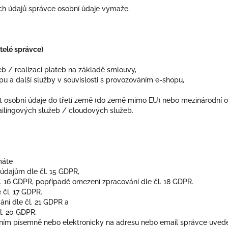
ch údajů správce osobní údaje vymaže.
telé správce)
žeb / realizaci plateb na základě smlouvy,
opu a další služby v souvislosti s provozováním e-shopu,
osobní údaje do třetí země (do země mimo EU) nebo mezinárodní org
ailingových služeb / cloudových služeb.
máte
údajům dle čl. 15 GDPR,
l. 16 GDPR, popřípadě omezení zpracování dle čl. 18 GDPR.
 čl. 17 GDPR.
ání dle čl. 21 GDPR a
čl. 20 GDPR.
ním písemně nebo elektronicky na adresu nebo email správce uveden