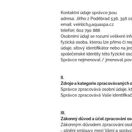
Kontaktní údaje správce jsou:
adresa: Jiřího z Poděbrad 536, 356 0
email: veinlich@aquaspa.cz
telefon: 602 790 888
Osobními údaji se rozumí veškeré inf
fyzická osoba, kterou lze přímo či nep
údaje, síťový identifikátor nebo na j
společenské identity této fyzické os
Správce nejmenoval / jmenoval pově
II.
Zdroje a kategorie zpracovávaných 
Správce zpracovává osobní údaje, kt
Správce zpracovává Vaše identifikač
III.
Zákonný důvod a účel zpracování os
Zákonným důvodem zpracování osobn
- plnění smlouvy mezi Vámi a správce