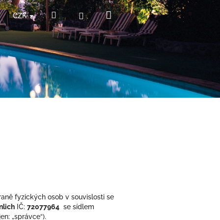
Nákupní
Hledat
Přihlášení
CZK
košík
ně fyzických osob v souvislosti se
nlich
IČ:
72077964
se sídlem
n: „správce“).