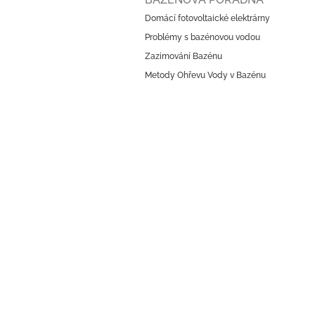
p
Domácí fotovoltaické elektrárny
a
Problémy s bazénovou vodou
t
í
Zazimování Bazénu
Metody Ohřevu Vody v Bazénu