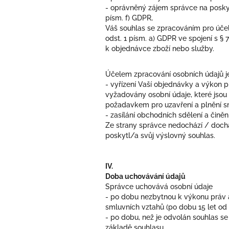
- oprávněný zájem správce na poskyt
písm. f) GDPR,
Váš souhlas se zpracováním pro účel
odst. 1 písm. a) GDPR ve spojení s §
k objednávce zboží nebo služby.
Účelem zpracování osobních údajů j
- vyřízení Vaší objednávky a výkon 
vyžadovány osobní údaje, které jsou
požadavkem pro uzavření a plnění sml
- zasílání obchodních sdělení a činěn
Ze strany správce nedochází / doch
poskytl/a svůj výslovný souhlas.
IV.
Doba uchovávání údajů
Správce uchovává osobní údaje
- po dobu nezbytnou k výkonu práv a
smluvních vztahů (po dobu 15 let od
- po dobu, než je odvolán souhlas se
základě souhlasu.