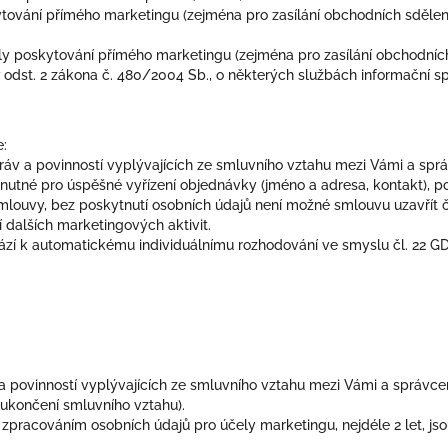
ování přímého marketingu (zejména pro zasílání obchodních sdělení a
y poskytování přímého marketingu (zejména pro zasílání obchodních 
 7 odst. 2 zákona č. 480/2004 Sb., o některých službách informační s
e:
práv a povinností vyplývajících ze smluvního vztahu mezi Vámi a spr
 nutné pro úspěšné vyřízení objednávky (jméno a adresa, kontakt), p
ouvy, bez poskytnutí osobních údajů není možné smlouvu uzavřít či j
í dalších marketingových aktivit.
ází k automatickému individuálnímu rozhodování ve smyslu čl. 22 G
 povinností vyplývajících ze smluvního vztahu mezi Vámi a správce
 ukončení smluvního vztahu).
 zpracováním osobních údajů pro účely marketingu, nejdéle 2 let, js