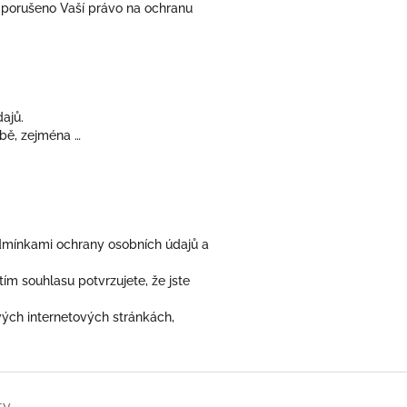
o porušeno Vaší právo na ochranu
ajů.
obě, zejména …
dmínkami ochrany osobních údajů a
ím souhlasu potvrzujete, že jste
ých internetových stránkách,
ty