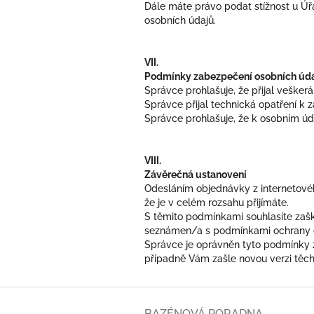
Dále máte právo podat stížnost u Úř
osobních údajů.
VII.
Podmínky zabezpečení osobních úd
Správce prohlašuje, že přijal vešker
Správce přijal technická opatření k 
Správce prohlašuje, že k osobním úd
VIII.
Závěrečná ustanovení
Odesláním objednávky z internetové
že je v celém rozsahu přijímáte.
S těmito podmínkami souhlasíte zaškr
seznámen/a s podmínkami ochrany os
Správce je oprávněn tyto podmínky z
případně Vám zašle novou verzi těch
Z
á
BAZÉNOVÁ PORADNA