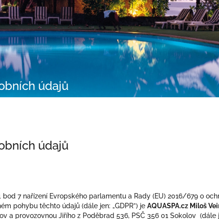
obních údajů
obních údajů
 bod 7 nařízení Evropského parlamentu a Rady (EU) 2016/679 o ochra
ém pohybu těchto údajů (dále jen: „GDPR”) je
AQUASPA.cz Miloš Vei
v a provozovnou Jiřího z Poděbrad 536, PSČ 356 01 Sokolov (dále je