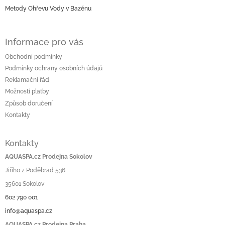
v
Metody Ohřevu Vody v Bazénu
ý
p
i
Informace pro vás
s
u
Obchodní podmínky
Podmínky ochrany osobních údajů
Reklamační řád
Možnosti platby
Způsob doručení
Kontakty
Kontakty
AQUASPA.cz Prodejna Sokolov
Jiřího z Poděbrad 536
35601 Sokolov
602 790 001
info@aquaspa.cz
AQUASPA.cz Prodejna Praha