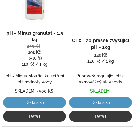
Průměrné
pH - Mínus granulát - 1,5
hodnocení
Průměrné
produktu
hodnocení
kg
CTX - 20 prášek zvyšující
je
produktu
235 Kč
pH - 1kg
5,0
je
192 Kč
248 Kč
z
5,0
(–18 %)
Měrná
248 Kč / 1 kg
5
z
Měrná
128 Kč / 1 kg
cena:
hvězdiček.
5
cena:
hvězdiček.
pH - Mínus, sloužící ke snížení
Přípravek regulující pH a
pH hodnoty vody
rovnovážný stav vody
SKLADEM > 500 KS
SKLADEM
Do košíku
Do košíku
Detail
Detail