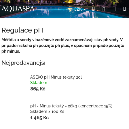
Přejít
Nák
Hledat
Přihlášení
na
CZK
obsah
koší
Regulace pH
Měřidla a sondy v bazénové vodě zaznamenávají stav ph vody. V
případě nízkého ph použijte ph plus, v opačném případě použijte
ph mínus.
Nejprodávanější
ASEKO pH Mínus tekutý 20l
Skladem
865 Kč
pH - Mínus tekutý - 28kg (koncentrace 15%)
Skladem > 100 Ks
1 465 Kč