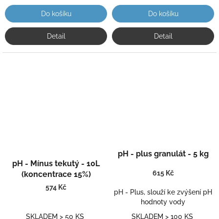
Do košíku
Do košíku
Detail
Detail
Průměrné
pH - plus granulát - 5 kg
hodnocení
pH - Mínus tekutý - 10L
produktu
615 Kč
je
(koncentrace 15%)
5,0
574 Kč
pH - Plus, slouží ke zvýšení pH
z
hodnoty vody
5
hvězdiček.
SKLADEM > 50 KS
SKLADEM > 100 KS