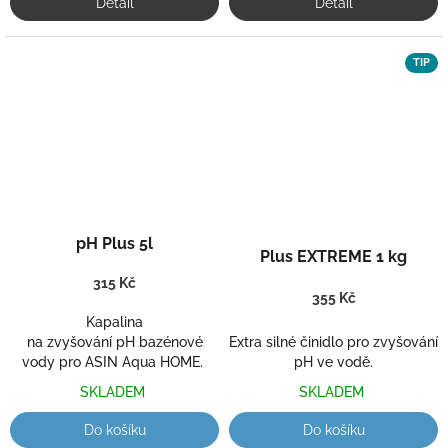
Detail
Detail
TIP
Průměrné
Průměrné
pH Plus 5l
hodnocení
hodnocení
Plus EXTREME 1 kg
produktu
produktu
315 Kč
je
je
355 Kč
5,0
5,0
Kapalina
z
z
na zvyšování pH bazénové
Extra silné činidlo pro zvyšování
5
5
vody pro ASIN Aqua HOME.
pH ve vodě.
hvězdiček.
hvězdiček.
SKLADEM
SKLADEM
Do košíku
Do košíku