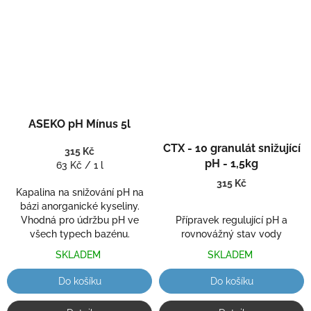
Průměrné
ASEKO pH Mínus 5l
hodnocení
Průměrné
produktu
hodnocení
CTX - 10 granulát snižující
315 Kč
je
produktu
pH - 1,5kg
Měrná
63 Kč / 1 l
5,0
je
cena:
z
315 Kč
5,0
Kapalina na snižování pH na
5
z
bázi anorganické kyseliny.
hvězdiček.
5
Vhodná pro údržbu pH ve
Přípravek regulující pH a
hvězdiček.
všech typech bazénu.
rovnovážný stav vody
SKLADEM
SKLADEM
Do košíku
Do košíku