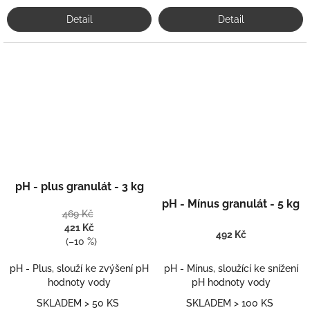
Detail
Detail
Průměrné
pH - plus granulát - 3 kg
hodnocení
Průměrné
produktu
hodnocení
pH - Mínus granulát - 5 kg
469 Kč
je
produktu
421 Kč
5,0
je
492 Kč
(–10 %)
z
5,0
5
z
pH - Plus, slouží ke zvýšení pH
pH - Mínus, sloužící ke snížení
hvězdiček.
5
hodnoty vody
pH hodnoty vody
hvězdiček.
SKLADEM > 50 KS
SKLADEM > 100 KS