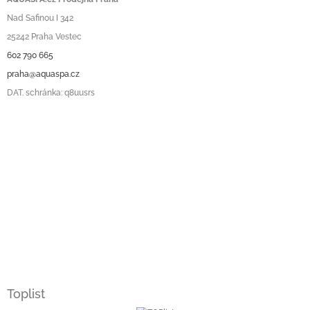
Nad Safinou I 342
25242 Praha Vestec
602 790 665
praha@aquaspa.cz
DAT. schránka: q8uusrs
Toplist