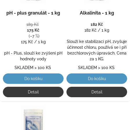
o
Průměrné
Průměrné
d
pH - plus granulát - 1 kg
Alkalinita - 1 kg
hodnocení
hodnocení
u
produktu
produktu
k
189 Kč
je
182 Kč
je
t
Měrná
175 Kč
5,0
182 Kč / 1 kg
5,0
ů
cena:
(–7 %)
z
z
Měrná
Slouží ke stabilizaci pH, zvyšuje
175 Kč / 1 kg
5
5
cena:
účinnost chloru, používá se i při
hvězdiček.
hvězdiček.
pH - Plus, slouží ke zvýšení pH
bezchlorových úpravách. Cena
hodnoty vody
za 1 KG.
SKLADEM > 100 KS
SKLADEM > 100 KS
Do košíku
Do košíku
Detail
Detail