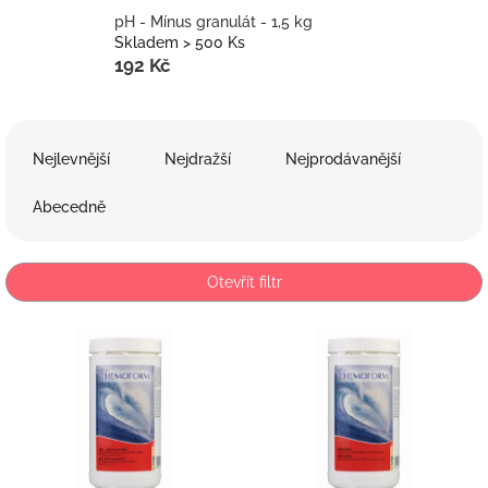
pH - Mínus granulát - 1,5 kg
Skladem > 500 Ks
192 Kč
Ř
a
Nejlevnější
Nejdražší
Nejprodávanější
z
e
Abecedně
n
í
p
Otevřít filtr
r
o
V
d
ý
u
p
k
i
t
s
ů
p
r