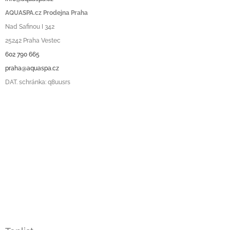
AQUASPA.cz Prodejna Praha
Nad Safinou I 342
25242 Praha Vestec
602 790 665
praha@aquaspa.cz
DAT. schránka: q8uusrs