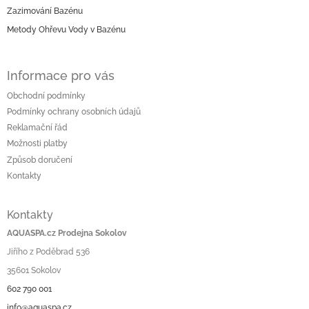
k
í
Zazimování Bazénu
y
v
Metody Ohřevu Vody v Bazénu
ý
p
i
Informace pro vás
s
u
Obchodní podmínky
Podmínky ochrany osobních údajů
Reklamační řád
Možnosti platby
Způsob doručení
Kontakty
Kontakty
AQUASPA.cz Prodejna Sokolov
Jiřího z Poděbrad 536
35601 Sokolov
602 790 001
info@aquaspa.cz