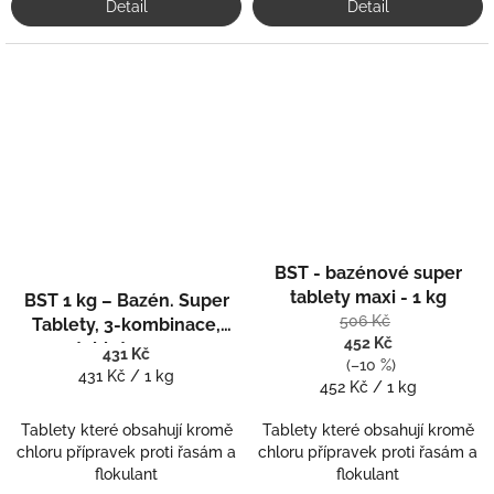
Detail
Detail
Průměrné
BST - bazénové super
Průměrné
hodnocení
hodnocení
produktu
tablety maxi - 1 kg
BST 1 kg – Bazén. Super
produktu
je
506 Kč
Tablety, 3-kombinace,
je
5,0
452 Kč
tableta 20 g
431 Kč
5,0
z
(–10 %)
Měrná
431 Kč / 1 kg
z
5
Měrná
452 Kč / 1 kg
cena:
5
hvězdiček.
cena:
hvězdiček.
Tablety které obsahují kromě
Tablety které obsahují kromě
chloru přípravek proti řasám a
chloru přípravek proti řasám a
flokulant
flokulant