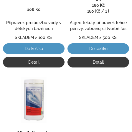
k
produktu
je
180 Kč
t
je
106 Kč
5,0
Měrná
180 Kč / 1 l
4,7
ů
z
cena:
z
5
Přípravek pro údržbu vody v
Algex, tekutý přípravek lehce
5
hvězdiček.
dětských bazénech
pěnivý, zabraňující tvorbě řas
hvězdiček.
SKLADEM > 100 KS
SKLADEM > 500 KS
Do košíku
Do košíku
Detail
Detail
Průměrné