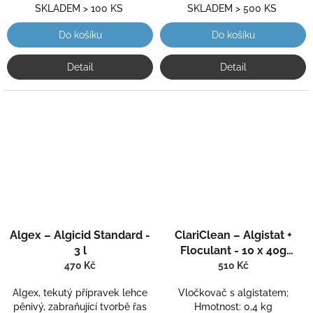
SKLADEM > 100 KS
SKLADEM > 500 KS
Do košíku
Do košíku
Detail
Detail
Průměrné
Průměrné
Algex – Algicid Standard -
ClariClean – Algistat +
hodnocení
hodnocení
produktu
produktu
3 l
Floculant - 10 x 40g
je
je
tablety
470 Kč
510 Kč
5,0
5,0
z
z
Algex, tekutý přípravek lehce
Vločkovač s algistatem;
5
5
pěnivý, zabraňující tvorbě řas
Hmotnost: 0,4 kg