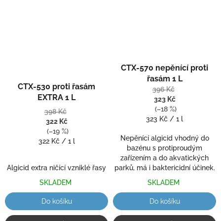
Průměrné
CTX-570 nepěnící proti
hodnocení
Průměrné
produktu
řasám 1 L
hodnocení
CTX-530 proti řasám
je
396 Kč
produktu
EXTRA 1 L
5,0
323 Kč
je
z
(–18 %)
398 Kč
5,0
5
Měrná
323 Kč / 1 l
322 Kč
z
hvězdiček.
cena:
(–19 %)
5
Nepěnící algicid vhodný do
Měrná
322 Kč / 1 l
hvězdiček.
bazénu s protiproudým
cena:
zařízením a do akvatických
Algicid extra ničící vzniklé řasy
parků, má i baktericidní účinek.
SKLADEM
SKLADEM
Do košíku
Do košíku