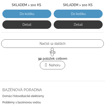
hvězdiček.
hvězdiček.
SKLADEM > 100 KS
SKLADEM > 100 KS
Do košíku
Do košíku
Detail
Detail
Načíst 12 dalších
S
1
3
t
O
r
32
položek celkem
v
á
l
Nahoru
n
á
k
o
d
v
a
á
c
Z
n
í
á
í
BAZÉNOVÁ PORADNA
p
p
r
Domácí fotovoltaické elektrárny
a
v
Problémy s bazénovou vodou
t