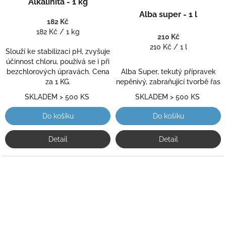
Alkalinita - 1 kg
hodnocení
Průměrné
produktu
hodnocení
Alba super - 1 l
182 Kč
je
produktu
Měrná
182 Kč / 1 kg
5,0
je
210 Kč
cena:
z
5,0
Měrná
210 Kč / 1 l
Slouží ke stabilizaci pH, zvyšuje
5
z
cena:
účinnost chloru, používá se i při
hvězdiček.
5
bezchlorových úpravách. Cena
Alba Super, tekutý přípravek
hvězdiček.
za 1 KG.
nepěnivý, zabraňující tvorbě řas
SKLADEM > 500 KS
SKLADEM > 500 KS
Do košíku
Do košíku
Detail
Detail