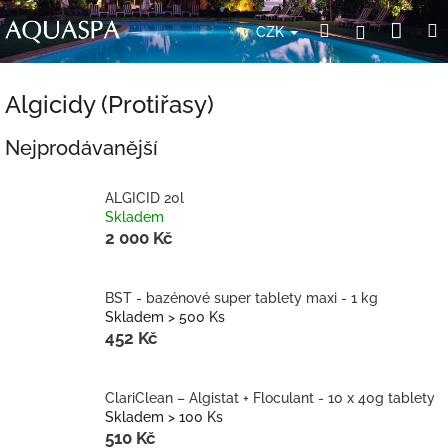
Přejít
Nák
Hledat
Přihlášení
na
CZK
obsah
koší
Algicidy (Protiřasy)
Nejprodávanější
ALGICID 20l
Skladem
2 000 Kč
BST - bazénové super tablety maxi - 1 kg
Skladem > 500 Ks
452 Kč
ClariClean – Algistat + Floculant - 10 x 40g tablety
Skladem > 100 Ks
510 Kč