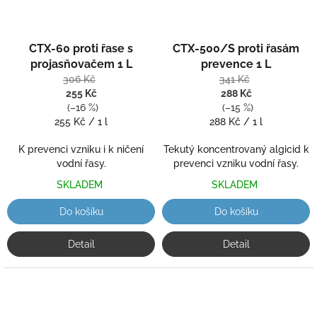
Průměrné
Průměrné
CTX-60 proti řase s
CTX-500/S proti řasám
hodnocení
hodnocení
produktu
produktu
projasňovačem 1 L
prevence 1 L
je
je
306 Kč
341 Kč
5,0
5,0
255 Kč
288 Kč
z
z
(–16 %)
(–15 %)
5
5
Měrná
Měrná
255 Kč / 1 l
288 Kč / 1 l
hvězdiček.
hvězdiček.
cena:
cena:
K prevenci vzniku i k ničení
Tekutý koncentrovaný algicid k
vodní řasy.
prevenci vzniku vodní řasy.
SKLADEM
SKLADEM
Do košíku
Do košíku
Detail
Detail