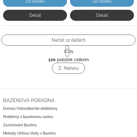
Do košíku
Do košíku
Detail
Detail
Načíst 12 dalších
S
1
15
t
O
r
170
položek celkem
v
á
l
Nahoru
n
á
k
o
d
v
a
á
c
Z
n
í
á
í
BAZÉNOVÁ PORADNA
p
p
r
Domácí fotovoltaické elektrárny
a
v
Problémy s bazénovou vodou
t
k
í
Zazimování Bazénu
y
v
Metody Ohřevu Vody v Bazénu