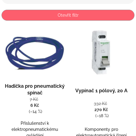
í
p
Otevřít filtr
r
o
V
d
ý
u
p
k
i
t
s
ů
p
r
o
Průměrné
d
Průměrné
Hadička pro pneumatický
hodnocení
u
hodnocení
Vypínač 1 pólový, 20 A
produktu
spínač
k
produktu
je
7 Kč
t
je
332 Kč
5,0
6 Kč
5,0
ů
270 Kč
z
(–14 %)
z
(–18 %)
5
5
hvězdiček.
Příslušenství k
hvězdiček.
elektropneumatickému
Komponenty pro
ovládání
elektroautomatická řízení