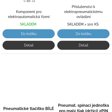
(–10 %)
5
5
hvězdiček.
Příslušenství k
hvězdiček.
Komponent pro
elektropneumatickému
elektroautomatická řízení
ovládání
SKLADEM
SKLADEM > 100 KS
Do košíku
Do košíku
Detail
Detail
Průměrné
Průměrné
Pneumat. spínací jednotka
hodnocení
hodnocení
Pneumatické tlačítko BÍLÉ
produktu
pro malý tlak (držící) 2PIN