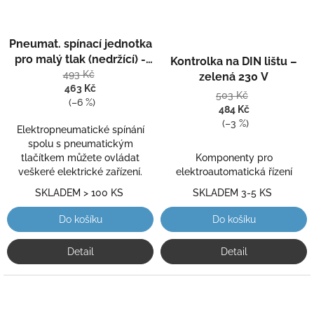
Průměrné
Pneumat. spínací jednotka
hodnocení
Průměrné
produktu
hodnocení
pro malý tlak (nedržící) -
Kontrolka na DIN lištu –
je
produktu
2PIN
493 Kč
zelená 230 V
5,0
je
463 Kč
503 Kč
z
5,0
(–6 %)
484 Kč
5
z
(–3 %)
hvězdiček.
5
Elektropneumatické spínání
hvězdiček.
spolu s pneumatickým
tlačítkem můžete ovládat
Komponenty pro
veškeré elektrické zařízení.
elektroautomatická řízení
SKLADEM > 100 KS
SKLADEM 3-5 KS
Do košíku
Do košíku
Detail
Detail