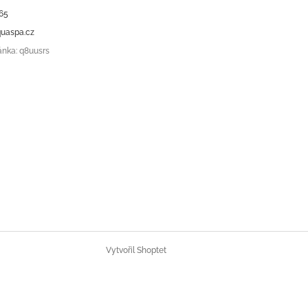
65
uaspa.cz
ánka: q8uusrs
Vytvořil Shoptet