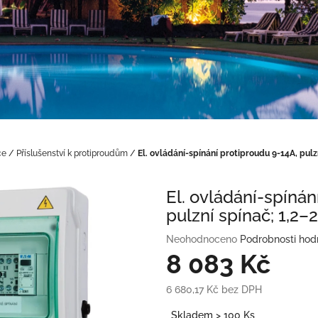
ce
/
Příslušenství k protiproudům
/
El. ovládání-spínání protiproudu 9-14A, pulz
El. ovládání-spínán
pulzní spínač; 1,2–
Průměrné
Neohodnoceno
Podrobnosti hod
hodnocení
8 083 Kč
produktu
je
6 680,17 Kč bez DPH
0,0
Měrná
z
Skladem > 100 Ks
cena: