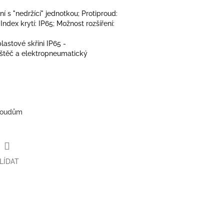
í s "nedržící" jednotkou; Protiproud:
Index krytí: IP65; Možnost rozšíření:
astové skříni IP65 -
štěč a elektropneumatický
proudům
LÍDAT