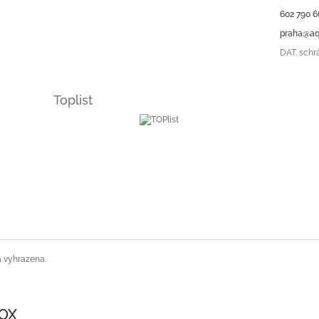
602 790 6
praha@aq
DAT. schr
Toplist
a vyhrazena.
SOX