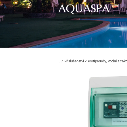
Přejít
na
obsah
Domů
/
Příslušenství
/
Protiproudy, Vodní atrak