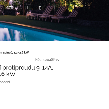
Nákupní
Hledat
Přihlášení
CZK
košík
ní spínač; 1,2–2,6 kW
Kód:
5204SP15
í protiproudu 9-14A,
2,6 kW
nocení