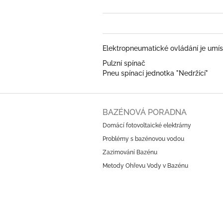
Elektropneumatické ovládání je umístě
Pulzní spínač
Pneu spínací jednotka "Nedržící"
Z
á
BAZÉNOVÁ PORADNA
p
Domácí fotovoltaické elektrárny
a
Problémy s bazénovou vodou
t
í
Zazimování Bazénu
Metody Ohřevu Vody v Bazénu