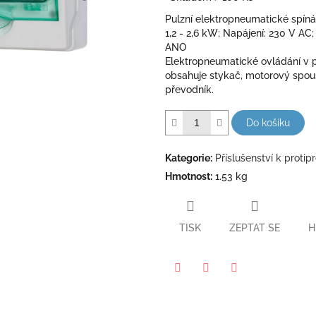
5
Pulzní elektropneumatické spínán
hvězdiček.
1,2 - 2,6 kW; Napájení: 230 V AC; 
ANO
Elektropneumatické ovládání v pl
obsahuje stykač, motorový spou
převodník.
Do košíku
Kategorie
:
Příslušenství k proti
Hmotnost
:
1.53 kg
TISK
ZEPTAT SE
H
Pinterest
Twitter
Facebook