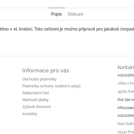
Popis
Diskuze
no v el. krabici. Toto zařízení je možno připravit pro jakákoli čerp
Kontak
Informace pro vás
AQUASPA.
Obchodní podmínky
Jiřího z 
Podmínky ochrany osobních údajů
35601 Sok
Reklamační řád
602 790 0
Možnosti platby
Způsob doručení
info@aqu
Kontakty
AQUASPA.
Nad Safin
25242 Pra