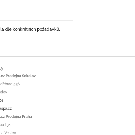
adla dle konkrétních požadavků.
ty
cz Prodejna Sokolov
Poděbrad 536
olov
01
aspa.cz
cz Prodejna Praha
ou I 342
ha Vestec