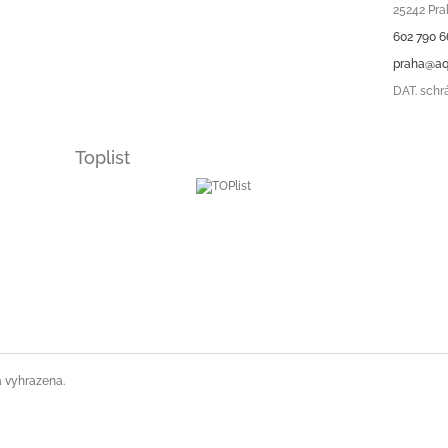
i
25242 Pra
s
602 790 6
u
praha@aq
DAT. schr
Toplist
a vyhrazena.