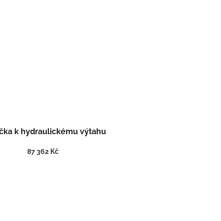
čka k hydraulickému výtahu
87 362 Kč