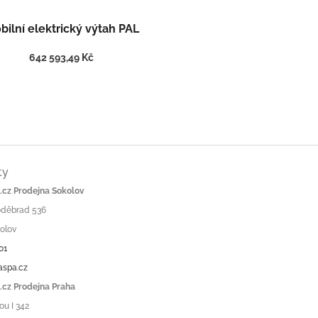
bilní elektrický výtah PAL
642 593,49 Kč
ty
cz Prodejna Sokolov
Poděbrad 536
olov
01
aspa.cz
cz Prodejna Praha
ou I 342