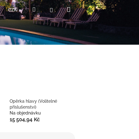
Nákupní
Hledat
Přihlášení
CZK
košík
Opěrka hlavy (Volitelné
příslušenství)
Na objednávku
15 504,94 Kč