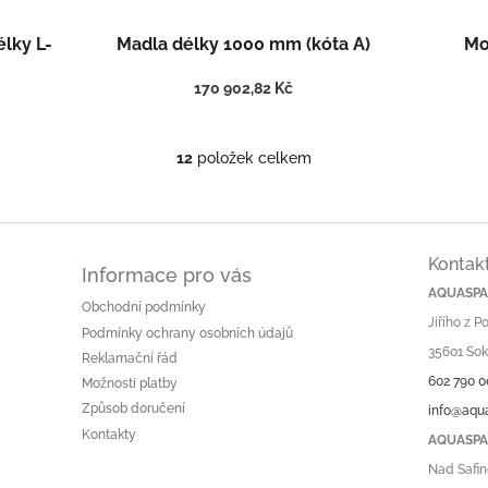
élky L-
Madla délky 1000 mm (kóta A)
Mo
170 902,82 Kč
12
položek celkem
O
v
l
á
d
Kontak
a
Informace pro vás
c
AQUASPA.
Obchodní podmínky
í
Jiřího z 
p
Podmínky ochrany osobních údajů
r
35601 Sok
Reklamační řád
v
602 790 0
Možnosti platby
k
Způsob doručení
info@aqu
y
v
Kontakty
AQUASPA.
ý
Nad Safin
p