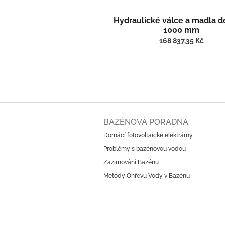
Hydraulické válce a madla d
1000 mm
168 837,35 Kč
Z
á
BAZÉNOVÁ PORADNA
p
Domácí fotovoltaické elektrárny
a
Problémy s bazénovou vodou
t
í
Zazimování Bazénu
Metody Ohřevu Vody v Bazénu