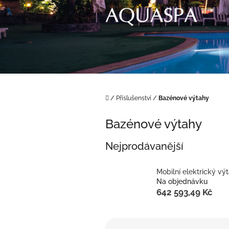
Přejít
na
obsah
Domů
/
Příslušenství
/
Bazénové výtahy
Bazénové výtahy
Nejprodávanější
Mobilní elektrický vý
Na objednávku
642 593,49 Kč
Ř