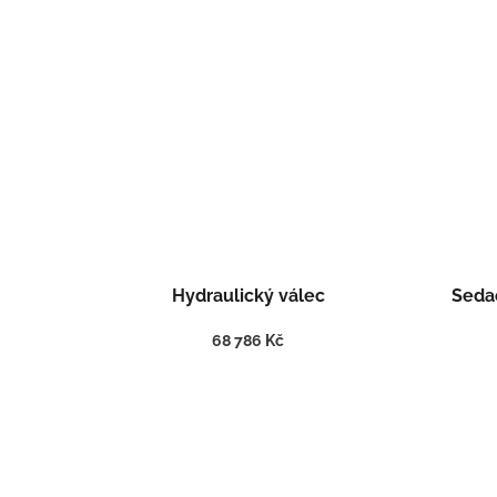
m
Hydraulický válec
Seda
68 786 Kč