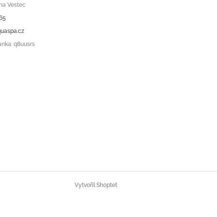
ha Vestec
65
uaspa.cz
ánka: q8uusrs
Vytvořil Shoptet