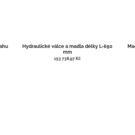
tahu
Hydraulické válce a madla délky L-650
Mad
mm
153 738,97 Kč