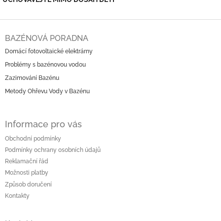
Z
á
BAZÉNOVÁ PORADNA
p
Domácí fotovoltaické elektrárny
a
Problémy s bazénovou vodou
t
í
Zazimování Bazénu
Metody Ohřevu Vody v Bazénu
Informace pro vás
Obchodní podmínky
Podmínky ochrany osobních údajů
Reklamační řád
Možnosti platby
Způsob doručení
Kontakty