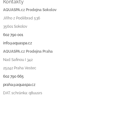
Kontakty
AQUASPA.cz Prodejna Sokolov
Jiřího z Poděbrad 536
35601 Sokolov
602 790 001
info@aquaspa.cz
AQUASPA.cz Prodejna Praha
Nad Safinou I 342
25242 Praha Vestec
602 790 665
praha@aquaspa.cz
DAT. schránka: q8uusrs