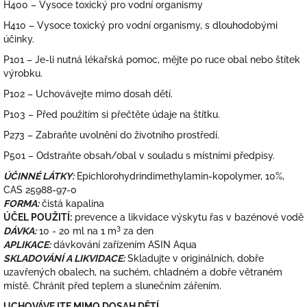
H400 – Vysoce toxický pro vodní organismy
H410 – Vysoce toxický pro vodní organismy, s dlouhodobými
účinky.
P101 – Je-li nutná lékařská pomoc, mějte po ruce obal nebo štítek
výrobku.
P102 – Uchovávejte mimo dosah dětí.
P103 – Před použitím si přečtěte údaje na štítku.
P273 – Zabraňte uvolnění do životního prostředí.
P501 – Odstraňte obsah/obal v souladu s místními předpisy.
ÚČINNÉ LÁTKY:
Epichlorohydrindimethylamin-kopolymer, 10%,
CAS 25988-97-0
FORMA:
čistá kapalina
ÚČEL POUŽITÍ:
prevence a likvidace výskytu řas v bazénové vodě
3
DÁVKA:
10 - 20 ml na 1 m
za den
APLIKACE:
dávkování zařízením ASIN Aqua
SKLADOVÁNÍ A LIKVIDACE:
Skladujte v originálních, dobře
uzavřených obalech, na suchém, chladném a dobře větraném
místě. Chránit před teplem a slunečním zářením.
UCHOVÁVEJTE MIMO DOSAH DĚTÍ