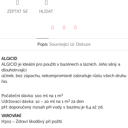
ZEPTAT SE
HLÍDAT
Pinterest
Twitter
Facebook
Popis
Související (2)
Diskuze
ALGICID
ALGICID je ideální pro použití v bazénech a lázních. Jeho silný a
dlouhotrvající
účinek, bez zápachu, nekompromisně zabraňuje růstu všech druhu
řas.
3
Počáteční dávka: 100 ml na 1 m
3
Udržovací dávka: 10 – 20 ml na 1 m
za den
pH: doporučený rozsah pH vody v bazénu je 6,4 až 7,6.
VAROVÁNÍ
H302 – Zdraví škodlivý při požití.