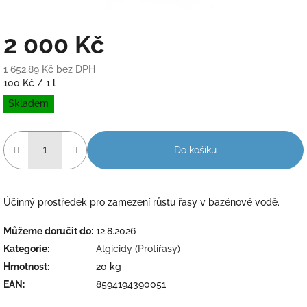
2 000 Kč
1 652,89 Kč bez DPH
Měrná
100 Kč / 1 l
cena:
Skladem
Do košíku
Účinný prostředek pro zamezení růstu řasy v bazénové vodě.
Můžeme doručit do:
12.8.2026
Kategorie
:
Algicidy (Protiřasy)
Hmotnost
:
20 kg
EAN
:
8594194390051