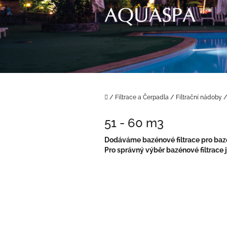
Přejít
na
obsah
Domů
/
Filtrace a Čerpadla
/
Filtrační nádoby
51 - 60 m3
Dodáváme bazénové filtrace pro bazé
Pro správný výběr bazénové filtrace