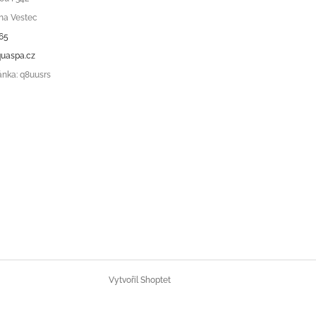
ha Vestec
65
uaspa.cz
ánka: q8uusrs
Vytvořil Shoptet