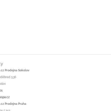
ty
cz Prodejna Sokolov
Poděbrad 536
olov
01
aspa.cz
cz Prodejna Praha
ou I 342