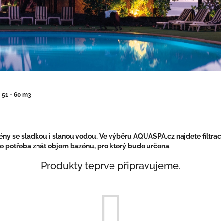
/
51 - 60 m3
ny se sladkou i slanou vodou. Ve výběru AQUASPA.cz najdete filtra
 je potřeba znát objem bazénu, pro který bude určena
.
Produkty teprve připravujeme.