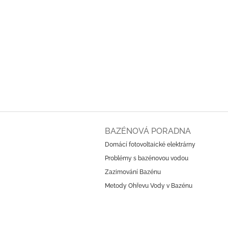
Z
á
BAZÉNOVÁ PORADNA
p
Domácí fotovoltaické elektrárny
a
Problémy s bazénovou vodou
t
í
Zazimování Bazénu
Metody Ohřevu Vody v Bazénu