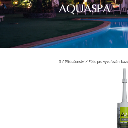
Přejít
na
obsah
Domů
/
Příslušenství
/
Fólie pro vyvařování baz