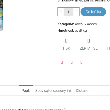
Silikonový tmel; Barva: Modrá; 
hvězdiček.
Do košíku
Kategorie
:
AVfol - Acces
Hmotnost
:
0.38 kg
TISK
ZEPTAT SE
H
Pinterest
Twitter
Facebook
Popis
Související soubory (3)
Diskuze