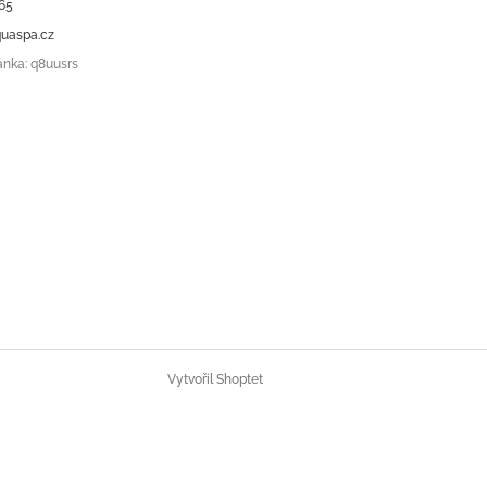
65
uaspa.cz
ánka: q8uusrs
Vytvořil Shoptet