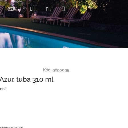
Nákupní
Hledat
Přihlášení
CZK
košík
Kód:
9890095
 Azur, tuba 310 ml
ení