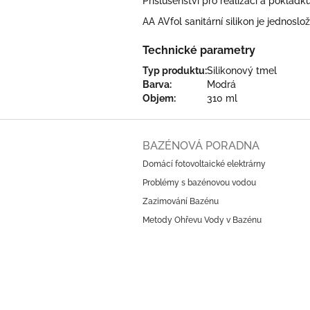
Příslušenství pro realizaci a poklád
AA AVfol sanitární silikon je jednosl
Technické parametry
Typ produktu:
Silikonový tmel
Barva:
Modrá
Objem:
310 ml
Z
á
BAZÉNOVÁ PORADNA
p
Domácí fotovoltaické elektrárny
a
Problémy s bazénovou vodou
t
í
Zazimování Bazénu
Metody Ohřevu Vody v Bazénu