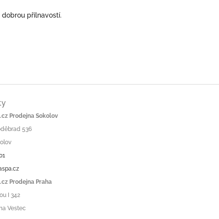
 dobrou přilnavostí.
ty
cz Prodejna Sokolov
Poděbrad 536
olov
01
aspa.cz
cz Prodejna Praha
ou I 342
ha Vestec