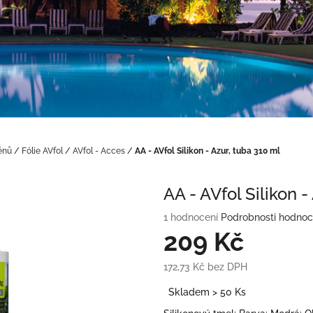
énů
/
Fólie AVfol
/
AVfol - Acces
/
AA - AVfol Silikon - Azur, tuba 310 ml
AA - AVfol Silikon -
Průměrné
1 hodnocení
Podrobnosti hodnoc
hodnocení
209 Kč
produktu
je
172,73 Kč bez DPH
5,0
Měrná
z
Skladem > 50 Ks
cena:
5