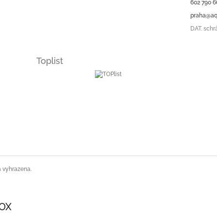
602 790 6
praha@aq
DAT. schr
Toplist
a vyhrazena.
SOX