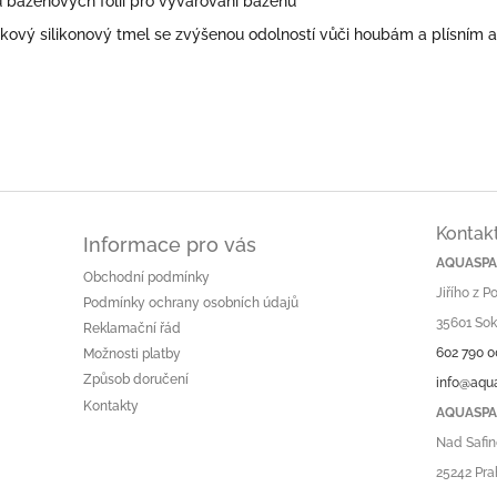
ku bazénových fólií pro vyvařování bazénů
ožkový silikonový tmel se zvýšenou odolností vůči houbám a plísním a
Kontak
Informace pro vás
AQUASPA.
Obchodní podmínky
Jiřího z 
Podmínky ochrany osobních údajů
35601 Sok
Reklamační řád
602 790 0
Možnosti platby
Způsob doručení
info@aqu
Kontakty
AQUASPA.
Nad Safin
25242 Pra