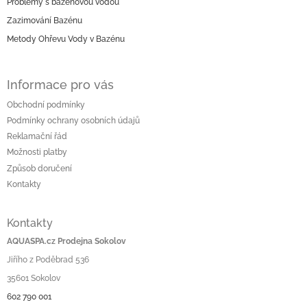
Problémy s bazénovou vodou
t
í
Zazimování Bazénu
Metody Ohřevu Vody v Bazénu
Informace pro vás
Obchodní podmínky
Podmínky ochrany osobních údajů
Reklamační řád
Možnosti platby
Způsob doručení
Kontakty
Kontakty
AQUASPA.cz Prodejna Sokolov
Jiřího z Poděbrad 536
35601 Sokolov
602 790 001