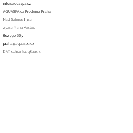
info@aquaspa.cz
AQUASPA.cz Prodejna Praha
Nad Safinou I 342
25242 Praha Vestec
602 790 665
praha@aquaspa.cz
DAT. schránka: q8uusrs