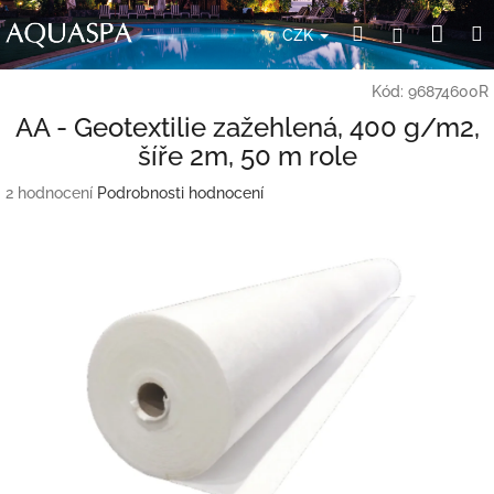
Přejít
Nák
Hledat
Přihlášení
na
CZK
obsah
koší
Kód:
96874600R
AA - Geotextilie zažehlená, 400 g/m2,
šíře 2m, 50 m role
Průměrné
2 hodnocení
Podrobnosti hodnocení
hodnocení
produktu
je
5,0
z
5
hvězdiček.