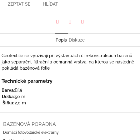
ZEPTAT SE
HLÍDAT
Pinterest
Twitter
Facebook
Popis
Diskuze
Geotextílie se využívají při výstavbách či rekonstrukcích bazénů
jako separační, filtrační a ochranná vrstva, na kterou se následně
pokládá bazénová fólie.
Technické parametry
Barva:
Bílá
Délka:
50 m
Šířka:
2,0 m
Z
á
BAZÉNOVÁ PORADNA
p
Domácí fotovoltaické elektrárny
a