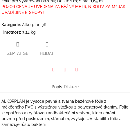
Fólie pro vyvařování bazénů; Délka: 1 m; Šířka: 1,65 m
POZOR CENA JE UVEDENA ZA BĚŽNÝ METR, NIKOLIV ZA M² JAK
UVÁDÍ JINÉ E-SHOPY!
Kategorie
:
Alkorplan 3K
Hmotnost
:
3.24 kg
ZEPTAT SE
HLÍDAT
Pinterest
Twitter
Facebook
Popis
Diskuze
ALKORPLAN je vysoce pevná a tvárná bazénové fólie z
měkčeného PVC s výztužnou vložkou z polyesterové tkaniny. Fólie
je opatřena akrylátovou antibakteriální vrstvou, která chrání
povrch před poškozením, stárnutím, zvyšuje UV stabilitu fólie a
zamezuje růstu bakterií.