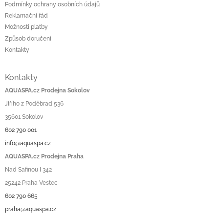
Podmínky ochrany osobních údajů
Reklamační řád
Možnosti platby
Způsob doručení
Kontakty
Kontakty
AQUASPA.cz Prodejna Sokolov
Jiřího z Poděbrad 536
35601 Sokolov
602 790 001
info@aquaspa.cz
AQUASPA.cz Prodejna Praha
Nad Safinou I 342
25242 Praha Vestec
602 790 665
praha@aquaspa.cz