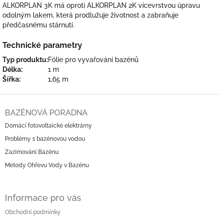
ALKORPLAN 3K má oproti ALKORPLAN 2K vícevrstvou úpravu
odolným lakem, která prodlužuje životnost a zabraňuje
předčasnému stárnutí.
Technické parametry
Typ produktu:
Fólie pro vyvařování bazénů
Délka:
1 m
Šířka:
1,65 m
Z
á
BAZÉNOVÁ PORADNA
p
Domácí fotovoltaické elektrárny
a
Problémy s bazénovou vodou
t
í
Zazimování Bazénu
Metody Ohřevu Vody v Bazénu
Informace pro vás
Obchodní podmínky