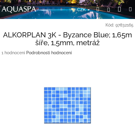
Přejít
Nák
Hledat
Přihlášení
na
CZK
obsah
koší
Kód:
97832165
ALKORPLAN 3K - Byzance Blue; 1,65m
šíře, 1,5mm, metráž
Průměrné
1 hodnocení
Podrobnosti hodnocení
hodnocení
produktu
je
5,0
z
5
hvězdiček.