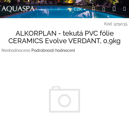
Přejít
Nák
Hledat
Přihlášení
na
CZK
obsah
koší
Kód:
979035
ALKORPLAN - tekutá PVC fólie
CERAMICS Evolve VERDANT, 0,9kg
Průměrné
Neohodnoceno
Podrobnosti hodnocení
hodnocení
produktu
je
0,0
z
5
hvězdiček.