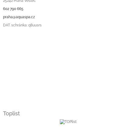
25242 Praha Vestec
602 790 665
praha@aquaspa.cz
DAT. schránka: q8uusrs
Toplist