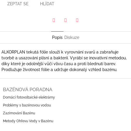
ZEPTAT SE
HLÍDAT
Pinterest
Twitter
Facebook
Popis
Diskuze
ALKORPLAN tekutá fólie slouží k vyrovnání svarů a zabraňuje
tvorbě a usazování plísní a bakterií. Vyrábí se inovativní metodou,
díky které je odolnější vůči vlivu času a proti blednutí barev.
Prodlužuje životnost fólie a udržuje dokonalý vzhled bazénu.
Z
á
BAZÉNOVÁ PORADNA
p
Domácí fotovoltaické elektrárny
a
Problémy s bazénovou vodou
t
í
Zazimování Bazénu
Metody Ohřevu Vody v Bazénu