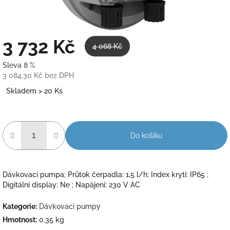
3 732 Kč
4 068 Kč
Sleva 8 %
3 084,30 Kč bez DPH
Měrná
Skladem > 20 Ks
cena:
Do košíku
Dávkovací pumpa; Průtok čerpadla: 1,5 l/h; Index krytí: IP65 ;
Digitální display: Ne ; Napájení: 230 V AC
Kategorie
:
Dávkovací pumpy
Hmotnost
:
0.35 kg