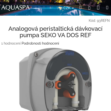
Přejít
Nák
Hledat
Přihlášení
na
CZK
obsah
koší
Kód:
93REFN
Analogová peristaltická dávkovací
pumpa SEKO VA DOS REF
Průměrné
1 hodnocení
Podrobnosti hodnocení
hodnocení
produktu
je
5,0
z
5
hvězdiček.