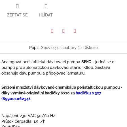
ZEPTAT SE
HLÍDAT
Pinterest
Twitter
Facebook
Popis
Související soubory (1)
Diskuze
Analogová peristaltická dávkovací pumpa
SEKO -
jedná se o
pumpu pro
automatickou dávkovací stanici K800. Sestava
obsahuje dáv. pumpu a připojovací armaturu.
Snížení množství dávkované chemikálie peristaltickou pumpou -
díky výměně originální hadičky 6x10 za
hadičku s 3x7
(S9900106234).
Napájení: 230 VAC 50/60 Hz
Průtok čerpadla: 1,5 l/h
Krytí: IP65