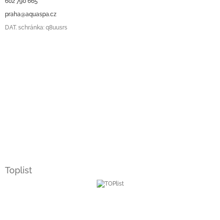
602 790 665
praha@aquaspa.cz
DAT. schránka: q8uusrs
Toplist