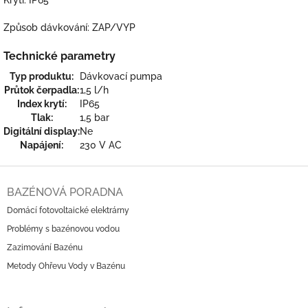
Způsob dávkování: ZAP/VYP
Technické parametry
Typ produktu:
Dávkovací pumpa
Průtok čerpadla:
1,5 l/h
Index krytí:
IP65
Tlak:
1,5 bar
Digitální display:
Ne
Napájení:
230 V AC
Z
á
BAZÉNOVÁ PORADNA
p
Domácí fotovoltaické elektrárny
a
Problémy s bazénovou vodou
t
í
Zazimování Bazénu
Metody Ohřevu Vody v Bazénu