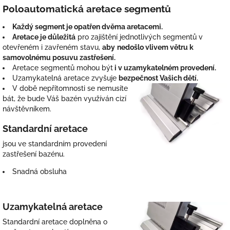
Poloautomatická aretace segmentů
Každý segment je opatřen dvěma aretacemi.
Aretace je důležitá
pro zajištění jednotlivých segmentů v
otevřeném i zavřeném stavu,
aby
nedošlo vlivem větru k
samovolnému posuvu zastřešení.
Aretace segmentů mohou být
i v uzamykatelném provedení.
Uzamykatelná aretace zvyšuje
bezpečnost Vašich dětí.
V době nepřítomnosti se nemusíte
bát, že bude Váš bazén využíván cizí
návštěvníkem.
Standardní aretace
jsou ve standardním provedení
zastřešení bazénu.
Snadná obsluha
Uzamykatelná aretace
Standardní aretace doplněna o