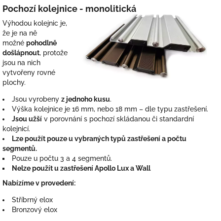
Pochozí kolejnice - monolitická
Výhodou kolejnic je,
že je na ně
možné
pohodlně
došlápnout
, protože
jsou na nich
vytvořeny rovné
plochy.
Jsou vyrobeny
z jednoho kusu
.
Výška kolejnice je 16 mm, nebo 18 mm – dle typu zastřešení.
Jsou užší
v porovnání s pochozí skládanou či standardní
kolejnicí.
Lze použít pouze u vybraných typů zastřešení a počtu
segmentů.
Pouze u počtu 3 a 4 segmentů.
Nelze použít u zastřešení Apollo Lux a Wall
Nabízíme v provedení:
Stříbrný elox
Bronzový elox