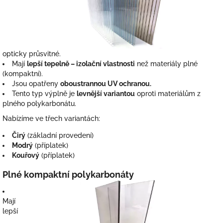
opticky průsvitné.
Mají
lepší tepelně – izolační vlastnosti
než materiály plné
(kompaktní).
Jsou opatřeny
oboustrannou UV ochranou.
Tento typ výplně je
levnější variantou
oproti materiálům z
plného polykarbonátu.
Nabízíme ve třech variantách:
Čirý
(základní provedení)
Modrý
(příplatek)
Kouřový
(příplatek)
Plné kompaktní polykarbonáty
Mají
lepší