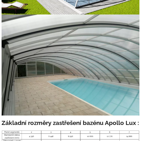
Základní
rozměry
zastřešení
bazénu Apollo Lux :