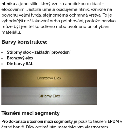
hliníku
a jeho slitin, který vzniká anodickou oxidací –
eloxováním. Jestliže uměle oxidujeme hliník, vznikne na
povrchu velmi tvrdá, stejnoměrná ochranná vrstva. To je
výhodnější než lakování nebo potahování, protože barvivo
může být jen těžko odřeno nebo uvolněno při ohýbání
materiálu.
Barvy konstrukce:
Stříbrný elox – základní provedení
Bronzový elox
Dle barvy RAL
Těsnění mezi segmenty
Pro dokonalé utěsnění mezi segmenty
je použito těsnění
EPDM
v
černé barvě. Díky optimálním materiálovým vlastnostem