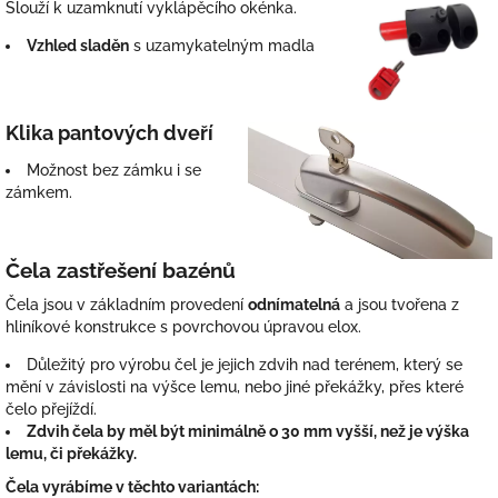
Slouží k uzamknutí vyklápěcího okénka.
Vzhled sladěn
s uzamykatelným madla
Klika pantových dveří
Možnost bez zámku i se
zámkem.
Čela zastřešení bazénů
Čela jsou v základním provedení
odnímatelná
a jsou tvořena z
hliníkové konstrukce s povrchovou úpravou elox.
Důležitý pro výrobu čel je jejich zdvih nad terénem, který se
mění v závislosti na výšce lemu, nebo jiné překážky, přes které
čelo přejíždí.
Zdvih čela by měl být minimálně o 30 mm vyšší, než je výška
lemu, či překážky.
Čela vyrábíme v těchto variantách: