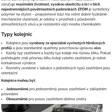
zaručuje
maximální životnost, vysokou elasticitu a to i v těch
nejextremnějších povětrnostních podmínkách. EPDM
je syntetický
polymer na etylen – propylenové bázi má velmi dobré fyzikálně-
mechanické vlastnosti, je odolný v prostředí s působením
atmosférických vlivů a je rezistentní vůči mnoha chemikáliím.
Typy kolejnic
Kolejnice jsou
vyrobeny ze speciálně vyvinutých hliníkových
profilů
a jsou standardně opatřeny povrchovou úpravou
elox
.
Každý typ zastřešení a každý typ koleje má různou šířku. Pokud
potřebujete znát přesnou šířku kolejí vašeho zastřešení, je nutné
kontaktovat výrobce.
Rozměry uvedené v tabulce u jednotlivých typů zastřešení jsou
orientační.
Kolejnice mohou být:
Jednosměrné
pro jednosměrný posuv zastřešení v základním
provedení.
Obousměrné
pro posuv zastřešení oběma směry.