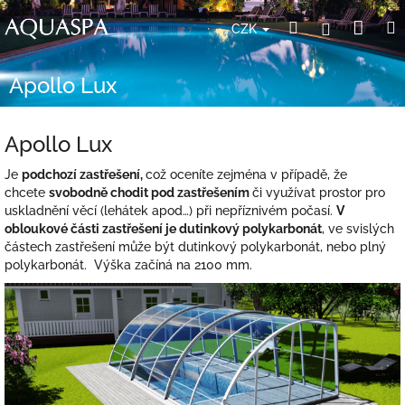
Přejít
Nák
Hledat
Přihlášení
na
CZK
obsah
koší
Apollo Lux
Apollo Lux
Je
podchozí zastřešení,
což oceníte zejména v případě, že
chcete
svobodně chodit pod zastřešením
či využívat prostor pro
uskladnění věcí (lehátek apod…) při nepříznivém počasí.
V
obloukové části zastřešení je dutinkový polykarbonát
, ve svislých
částech zastřešení může být dutinkový polykarbonát, nebo plný
polykarbonát. Výška začíná na 2100 mm.