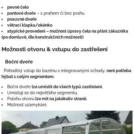
pevné čelo
pantové dveře
– s prahem či bez prahu
posuvné dveře
větrací klapka/okénko
atypické provedení – možnost úpravy čela na přání zákazníka
(po domluvě, dle konstrukčních možností)
Možnosti otvoru & vstupu do zastřešení
Boční dveře
Pohodlný vstup do bazénu s integrovanými schody,
není potřeba
hýbat s celým segmentem.
Boční dveře
lze umístit do všech typů zastřešení.
Umísťují se do největšího segmentu.
Polohu otvoru
lze mít na jakékoliv straně.
Možnost uzamykání.