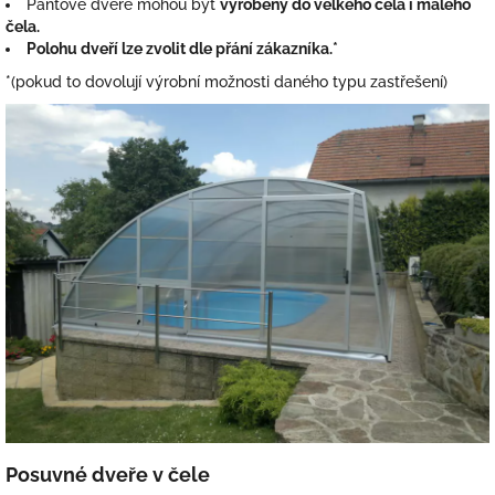
Pantové dveře mohou být
vyrobeny do velkého čela i malého
čela.
Polohu dveří lze zvolit dle přání zákazníka.*
*(pokud to dovolují výrobní možnosti daného typu zastřešení)
Posuvné dveře v čele