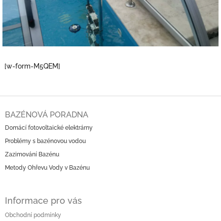
[w-form-M5QEM]
Z
á
BAZÉNOVÁ PORADNA
p
Domácí fotovoltaické elektrárny
a
Problémy s bazénovou vodou
t
í
Zazimování Bazénu
Metody Ohřevu Vody v Bazénu
Informace pro vás
Obchodní podmínky