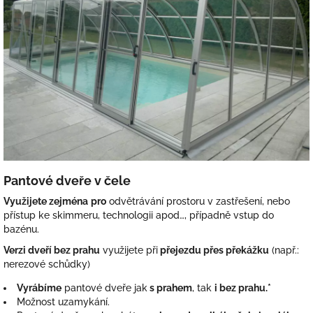
Pantové dveře v čele
Využijete zejména
pro
odvětrávání prostoru v zastřešení, nebo
přístup ke skimmeru, technologii apod…, případně vstup do
bazénu.
Verzi dveří bez prahu
využijete při
přejezdu přes překážku
(např.:
nerezové schůdky)
Vyrábíme
pantové dveře jak
s prahem
, tak
i bez prahu.*
Možnost uzamykání.