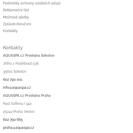
Podmínky ochrany osobních údajů
Reklamační řád
Možnosti platby
Způsob doručení
Kontakty
Kontakty
AQUASPA.cz Prodejna Sokolov
Jiřího z Poděbrad 536
35601 Sokolov
602 790 001
info@aquaspa.cz
AQUASPA.cz Prodejna Praha
Nad Safinou I 342
25242 Praha Vestec
602 790 665
praha@aquaspa.cz