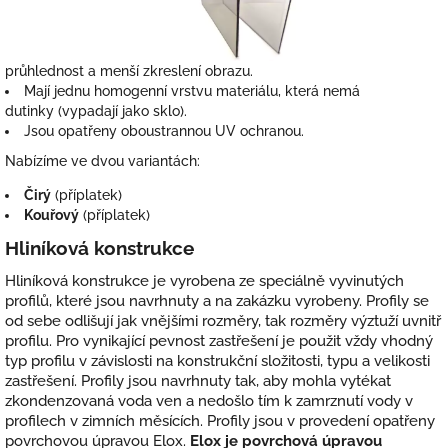
průhlednost a menší zkreslení obrazu.
Mají jednu homogenní vrstvu materiálu, která nemá
dutinky (vypadají jako sklo).
Jsou opatřeny oboustrannou UV ochranou.
Nabízíme ve dvou variantách:
Čirý
(příplatek)
Kouřový
(příplatek)
Hliníková konstrukce
Hliníková konstrukce je vyrobena ze speciálně vyvinutých
profilů, které jsou navrhnuty a na zakázku vyrobeny. Profily se
od sebe odlišují jak vnějšími rozměry, tak rozměry výztuží uvnitř
profilu. Pro vynikající pevnost zastřešení je použit vždy vhodný
typ profilu v závislosti na konstrukční složitosti, typu a velikosti
zastřešení. Profily jsou navrhnuty tak, aby mohla vytékat
zkondenzovaná voda ven a nedošlo tím k zamrznutí vody v
profilech v zimních měsících. Profily jsou v provedení opatřeny
povrchovou úpravou Elox.
Elox je povrchová úpravou