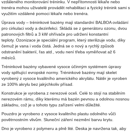
vzdáleného monitorování tréninku. V nepřítomnosti lékaře nebo
trenéra mohou uživatelé provádět rehabilitaci a fyzický trénink sami s
využitím vzdálené pomoci lékaře nebo trenéra.
Úprava vody – tréninkové bazény mají standardní BALBOA ovládání
pro cirkulaci vody a dezinfekci. Skládá se z generátoru ozonu, dvou
patronových filtrů a 3 kW ohřívače pro udržení konstantní
teploty. Ozonizace je speciální program, který sterilizuje vodu, díky
čemuž je vana i voda čistá. Jedná se o nový a rychlý způsob
odstranění bakterií, řas atd., vodu není třeba vyměňovat až 6
měsíců.
Tréninkové bazény vybavené vysoce účinným systémem úpravy
vody splňující evropské normy. Tréninkové bazény mají skelet
vyrobený z vysoce kvalitního amerického akrylátu. Nátěr je vyroben
ze 100% akrylu bez jakýchkoliv přísad.
Konstrukce je vyrobena z nerezové oceli. Celé to stojí na stabilním
nerezovém rámu, díky kterému má bazén pevnou a odolnou nosnou
základnu, což je u tohoto typu zařízení velmi důležité.
Pouzdro je vyrobeno z vysoce kvalitního plastu odolného vůči
povětrnostním vlivům. Sluneční záření nezmění barvu krytu.
Dno je vyrobeno z polymeru a plně lité. Deska je navržena tak, aby