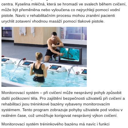
centra. Kyselina mléčná, která se hromadí ve svalech během cvičení,
může být přeměněna nebo vyloučena co nejrychleji pomocí vodní
pistole. Navíc v rehabilitačním procesu mohou zranění pacienti
urychlit zotavení vhodnou masáží pomocí tlakové pistole.
Monitorovací systém – při cvičení může nesprávný pohyb způsobit
další poškození těla. Pro zajištění bezpečnosti uživatelů při cvičení a
rehabilitaci jsou tréninkové bazény vybaveny monitorovacím
systémem. Tento program zobrazuje pohyby uživatele pod vodou v
reálném čase, což umožňuje korigovat nesprávný výkon cvičení.
Monitorovací systém tréninkového bazénu má navíc i funkci