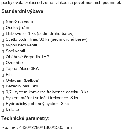
poskytovala izolaci od země, vlhkosti a povětrnostních podmínek.
Standardní výbava:
Nádrž na vodu
Ocelový rám
LED světlo: 1 ks (sedm druhů barev)
Světlo vodní linie: 38 ks (sedm druhů barev)
Vypouštěcí ventil
Sací ventil
Oběhové čerpadlo 1HP
Ozonátor
Topné těleso 3KW
Filtr
Ovládání (Balboa)
Běžecký pás: 3ks
9,7“ systém konverze frekvence dotyku: 3 ks
Systém měření srdeční frekvence: 3 ks
Hydraulický pohonný systém: 3 ks
Izolace
Technické parametry:
Rozměr: 4430×2280×1360/1500 mm