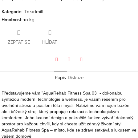
Kategorie
:
iTreadmill
Hmotnost
:
10 kg
ZEPTAT SE
HLÍDAT
Pinterest
Twitter
Facebook
Popis
Diskuze
Představujeme vám "AquaRehab Fitness Spa 03" - dokonalou
syntézou moderní technologie a wellness, je vaším řešením pro
uvolnění stresu a posílení těla i mysli. Nabízíme vám nejen bazén,
ale i běžecký stroj, který propojuje relaxaci s technologickým
komfortem. Jeho luxusní design a pokročilé funkce vytvoří dokonalý
prostor pro každou chvíli, kdy si chcete užít zdravý životní styl.
AquaRehab Fitness Spa – místo, kde se zdraví setkává s luxusem ve
vašem domově.