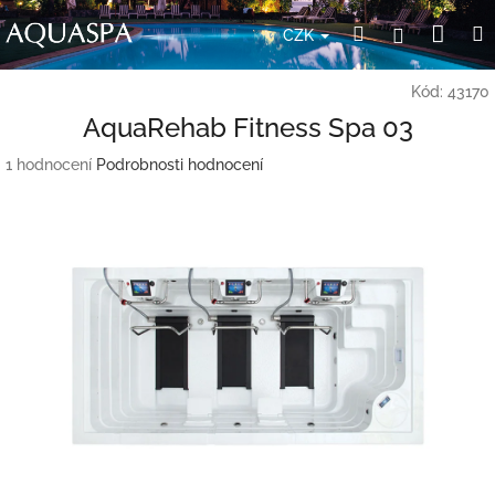
Přejít
Nák
Hledat
Přihlášení
na
CZK
obsah
koší
Kód:
43170
AquaRehab Fitness Spa 03
Průměrné
1 hodnocení
Podrobnosti hodnocení
hodnocení
produktu
je
5,0
z
5
hvězdiček.