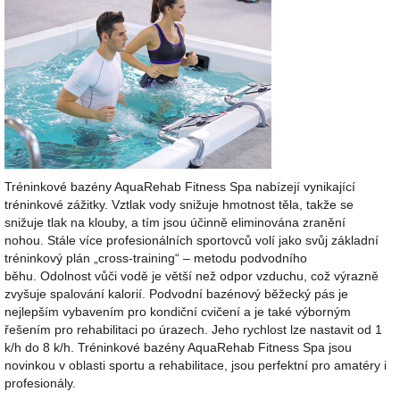
Tréninkové bazény AquaRehab Fitness Spa nabízejí vynikající
tréninkové zážitky. Vztlak vody snižuje hmotnost těla, takže se
snižuje tlak na klouby, a tím jsou účinně eliminována zranění
nohou. Stále více profesionálních sportovců volí jako svůj základní
tréninkový plán „cross-training“ – metodu podvodního
běhu. Odolnost vůči vodě je větší než odpor vzduchu, což výrazně
zvyšuje spalování kalorií. Podvodní bazénový běžecký pás je
nejlepším vybavením pro kondiční cvičení a je také výborným
řešením pro rehabilitaci po úrazech. Jeho rychlost lze nastavit od 1
k/h do 8 k/h. Tréninkové bazény AquaRehab Fitness Spa jsou
novinkou v oblasti sportu a rehabilitace, jsou perfektní pro amatéry i
profesionály.