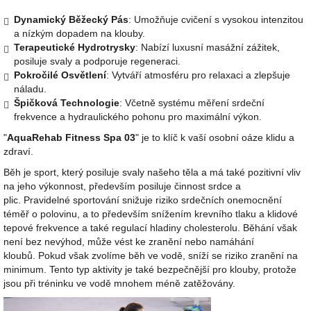
Dynamický Běžecký Pás
: Umožňuje cvičení s vysokou intenzitou
a nízkým dopadem na klouby.
Terapeutické Hydrotrysky
: Nabízí luxusní masážní zážitek,
posiluje svaly a podporuje regeneraci.
Pokročilé Osvětlení
: Vytváří atmosféru pro relaxaci a zlepšuje
náladu.
Špičková Technologie
: Včetně systému měření srdeční
frekvence a hydraulického pohonu pro maximální výkon.
"
AquaRehab Fitness Spa 03
" je to klíč k vaší osobní oáze klidu a
zdraví.
Běh je sport, který posiluje svaly našeho těla a má také pozitivní vliv
na jeho výkonnost, především posiluje činnost srdce a
plic. Pravidelné sportování snižuje riziko srdečních onemocnění
téměř o polovinu, a to především snížením krevního tlaku a klidové
tepové frekvence a také regulací hladiny cholesterolu. Běhání však
není bez nevýhod, může vést ke zranění nebo namáhání
kloubů. Pokud však zvolíme běh ve vodě, sníží se riziko zranění na
minimum. Tento typ aktivity je také bezpečnější pro klouby, protože
jsou při tréninku ve vodě mnohem méně zatěžovány.