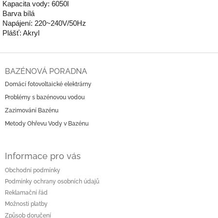
Kapacita vody: 6050l
Barva bílá
Napájení: 220~240V/50Hz
Plášť: Akryl
Z
á
BAZÉNOVÁ PORADNA
p
Domácí fotovoltaické elektrárny
a
Problémy s bazénovou vodou
t
í
Zazimování Bazénu
Metody Ohřevu Vody v Bazénu
Informace pro vás
Obchodní podmínky
Podmínky ochrany osobních údajů
Reklamační řád
Možnosti platby
Způsob doručení