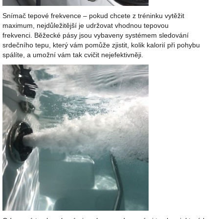
Snímač tepové frekvence – pokud chcete z tréninku vytěžit
maximum, nejdůležitější je udržovat vhodnou tepovou
frekvenci. Běžecké pásy jsou vybaveny systémem sledování
srdečního tepu, který vám pomůže zjistit, kolik kalorií při pohybu
spálíte, a umožní vám tak cvičit nejefektivněji.