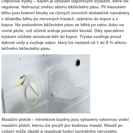
Odporové trysky – bazén je vybaven odporovými tryskami, které lze
regulovat. Nahrazují změnu sklonu běžeckého pásu. Při klasickém
běhu jsou kolenní klouby na různých úrovních dodatečně namáhány
v důsledku běhu po nerovných trasách, zejména do kopce a z
kopce. Na podvodním běžeckém pásu se běhá po celou dobu na
rovné ploše, což účinně snižuje poranění kloubů. Díky speciálním
tryskám můžete simulovat běh do kopce. Tryska uvolňuje proud
tlakové vody a zvyšuje odpor, který lze nastavit od 1 do 8 % sklonu
běžného běžeckého pásu.
Masážní pistole – tréninkové bazény jsou vybaveny výkonnou vodní
masážní pistolí, kterou lze použít pro bodovou masáž. Masáž po
cvičení může zlepšit a regulovat funkci centrálního nervového