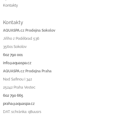
Kontakty
Kontakty
AQUASPA.cz Prodejna Sokolov
Jiřího z Poděbrad 536
35601 Sokolov
602 790 001
info@aquaspa.cz
AQUASPA.cz Prodejna Praha
Nad Safinou I 342
25242 Praha Vestec
602 790 665
praha@aquaspa.cz
DAT. schránka: q8uusrs