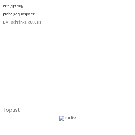
602 790 665
praha@aquaspa.cz
DAT. schránka: q8uusrs
Toplist