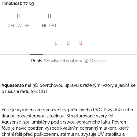
Hmotnost
:
77 kg
ZEPTAT SE
HLÍDAT
Pinterest
Twitter
Facebook
Popis
Související soubory (4)
Diskuze
Aquasense
má 3D povrchovou úpravu s raženými vzory a jedná se
o luxusní řadu fólií CGT.
Fólie je vyrobena ze dvou vrstev prémiového PVC-P vyztuženého
tkanou polyesterovou síťovinou. Strukturované vzory fólií
Aqusense jsou umístěny pod vrstvou ochranného laku. Povrch
fólie je navíc opatřen vysoce kvalitním ochranným lakem, který
chrání fólii před poškozením, stárnutím, zvyšuje UV stabilitu a