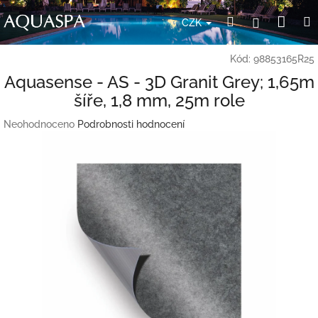
Přejít
Nák
Hledat
Přihlášení
na
CZK
obsah
koší
Kód:
98853165R25
Aquasense - AS - 3D Granit Grey; 1,65m
šíře, 1,8 mm, 25m role
Průměrné
Neohodnoceno
Podrobnosti hodnocení
hodnocení
produktu
je
0,0
z
5
hvězdiček.