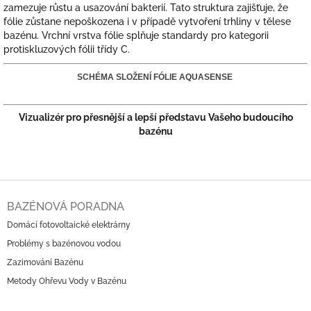
zamezuje růstu a usazování bakterií. Tato struktura zajišťuje, že
fólie zůstane nepoškozena i v případě vytvoření trhliny v tělese
bazénu. Vrchní vrstva fólie splňuje standardy pro kategorii
protiskluzových fólii třídy C.
SCHÉMA SLOŽENÍ FÓLIE AQUASENSE
Vizualizér pro přesnější a lepší představu Vašeho budoucího
bazénu
Z
á
BAZÉNOVÁ PORADNA
p
Domácí fotovoltaické elektrárny
a
Problémy s bazénovou vodou
t
í
Zazimování Bazénu
Metody Ohřevu Vody v Bazénu