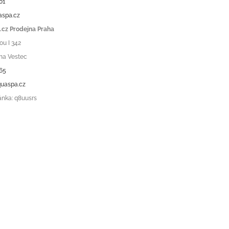
01
aspa.cz
cz Prodejna Praha
ou I 342
ha Vestec
65
uaspa.cz
ánka: q8uusrs