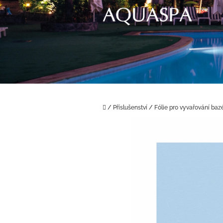
Přejít
na
obsah
Domů
/
Příslušenství
/
Fólie pro vyvařování baz