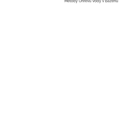
Metody Ohřevu Vody v Bazénu