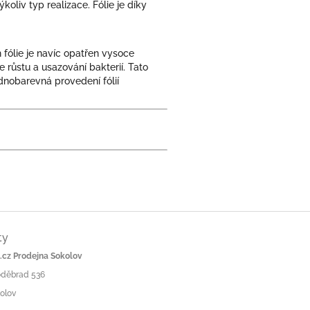
liv typ realizace. Fólie je díky
fólie je navíc opatřen vysoce
 růstu a usazování bakterií. Tato
ednobarevná provedení fólií
ty
cz Prodejna Sokolov
Poděbrad 536
olov