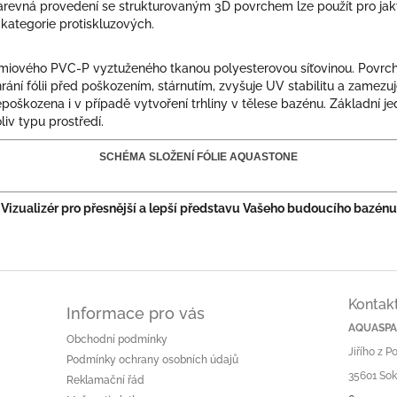
revná provedení se strukturovaným 3D povrchem lze použít pro jakýko
kategorie protiskluzových.
émiového PVC-P vyztuženého tkanou polyesterovou síťovinou. Povrch 
ání fólii před poškozením, stárnutím, zvyšuje UV stabilitu a zamezuje
 nepoškozena i v případě vytvoření trhliny v tělese bazénu. Základní j
iv typu prostředí.
SCHÉMA SLOŽENÍ FÓLIE AQUASTONE
Vizualizér pro přesnější a lepší představu Vašeho budoucího bazénu
Kontak
Informace pro vás
AQUASPA.
Obchodní podmínky
Jiřího z 
Podmínky ochrany osobních údajů
35601 Sok
Reklamační řád