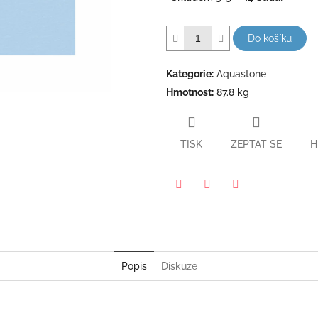
5
hvězdiček.
Do košíku
Kategorie
:
Aquastone
Hmotnost
:
87.8 kg
TISK
ZEPTAT SE
H
Pinterest
Twitter
Facebook
Popis
Diskuze