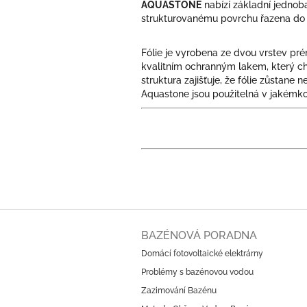
AQUASTONE
nabízí základní jednoba
strukturovanému povrchu řazena do 
Fólie je vyrobena ze dvou vrstev pr
kvalitním ochranným lakem, který chr
struktura zajišťuje, že fólie zůstane
Aquastone jsou použitelná v jakémkol
Z
á
BAZÉNOVÁ PORADNA
p
Domácí fotovoltaické elektrárny
a
Problémy s bazénovou vodou
t
í
Zazimování Bazénu