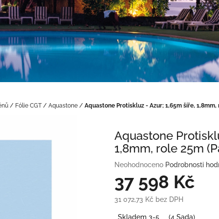
énů
/
Fólie CGT
/
Aquastone
/
Aquastone Protiskluz - Azur; 1,65m šíře, 1,8mm, 
Aquastone Protisklu
1,8mm, role 25m (P
Průměrné
Neohodnoceno
Podrobnosti hod
hodnocení
37 598 Kč
produktu
je
31 072,73 Kč bez DPH
0,0
Měrná
z
Skladem 3-5
(4 Sada)
cena: