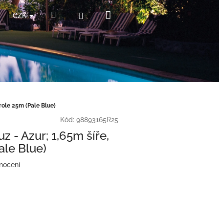
Nákupní
Hledat
Přihlášení
CZK
košík
role 25m (Pale Blue)
Kód:
98893165R25
z - Azur; 1,65m šíře,
ale Blue)
nocení