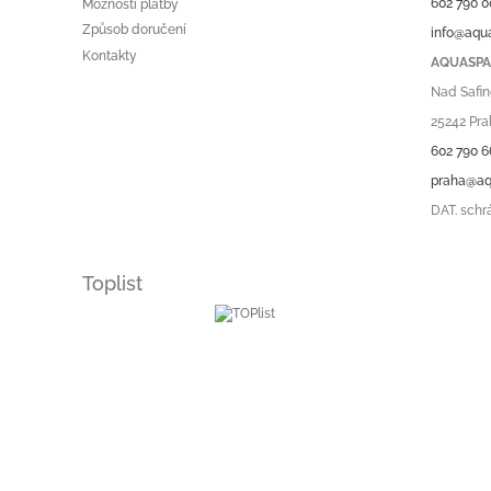
602 790 0
Možnosti platby
Způsob doručení
info@aqu
Kontakty
AQUASPA.
Nad Safin
25242 Pra
602 790 6
praha@aq
DAT. schr
Toplist