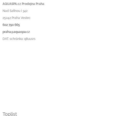
AQUASPA.cz Prodejna Praha
Nad Safinou I 342
25242 Praha Vestec
602 790 665
praha@aquaspa.cz
DAT. schránka: q8uusrs
Toplist