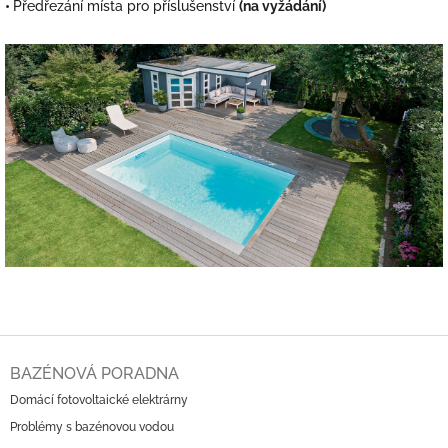
•
Předřezání místa pro příslušenství
(na vyžádání)
Z
á
BAZÉNOVÁ PORADNA
p
Domácí fotovoltaické elektrárny
a
Problémy s bazénovou vodou
t