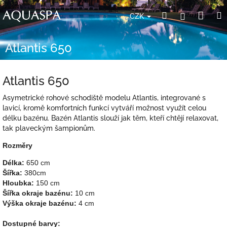
Přejít
Nák
Hledat
Přihlášení
na
CZK
obsah
koší
Atlantis 650
Atlantis 650
Asymetrické rohové schodiště modelu Atlantis, integrované s
lavicí, kromě komfortních funkcí vytváří možnost využít celou
délku bazénu.
Bazén Atlantis slouží jak těm, kteří chtějí relaxovat,
tak plaveckým šampionům.
Rozměry
Délka:
Šířka:
Hloubka:
Šířka okraje bazénu:
Výška okraje bazénu:
 4 cm
Dostupné barvy: