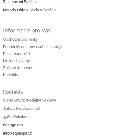
í
Zazimování Bazénu
Metody Ohřevu Vody v Bazénu
Informace pro vás
Obchodní podmínky
Podmínky ochrany osobních údajů
Reklamační řád
Možnosti platby
Způsob doručení
Kontakty
Kontakty
AQUASPA.cz Prodejna Sokolov
Jiřího z Poděbrad 536
35601 Sokolov
602 790 001
info@aquaspa.cz