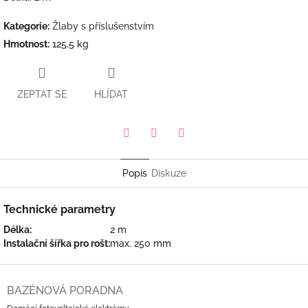
Kategorie
:
Žlaby s příslušenstvím
Hmotnost
:
125.5 kg
ZEPTAT SE
HLÍDAT
Pinterest
Twitter
Facebook
Popis
Diskuze
Technické parametry
Délka:
2 m
Instalační šířka pro rošt:
max. 250 mm
Z
á
BAZÉNOVÁ PORADNA
p