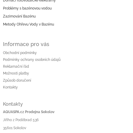
Domácí fotovoltaické elektrárny
a
Problémy s bazénovou vodou
t
í
Zazimování Bazénu
Metody Ohřevu Vody v Bazénu
Informace pro vás
Obchodní podmínky
Podmínky ochrany osobních údajů
Reklamační řád
Možnosti platby
Způsob doručení
Kontakty
Kontakty
AQUASPA.cz Prodejna Sokolov
Jiřího z Poděbrad 536
35601 Sokolov