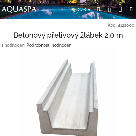
Přejít
Nák
Hledat
Přihlášení
na
CZK
obsah
koší
Kód:
4122000
Betonový přelivový žlábek 2,0 m
Průměrné
1 hodnocení
Podrobnosti hodnocení
hodnocení
produktu
je
5,0
z
5
hvězdiček.