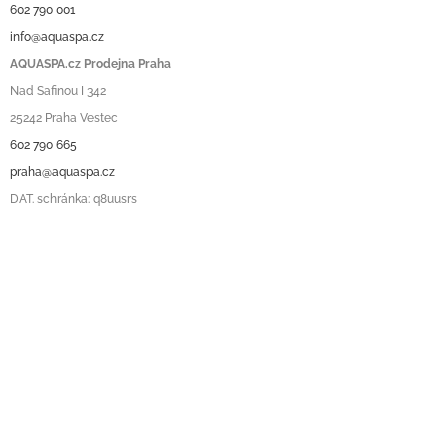
602 790 001
info@aquaspa.cz
AQUASPA.cz Prodejna Praha
Nad Safinou I 342
25242 Praha Vestec
602 790 665
praha@aquaspa.cz
DAT. schránka: q8uusrs