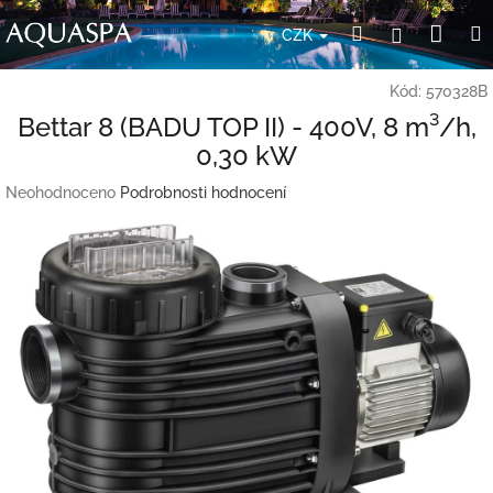
Přejít
Nák
Hledat
Přihlášení
na
CZK
obsah
koší
Kód:
570328B
Bettar 8 (BADU TOP II) - 400V, 8 m³/h,
0,30 kW
Průměrné
Neohodnoceno
Podrobnosti hodnocení
hodnocení
produktu
je
0,0
z
5
hvězdiček.