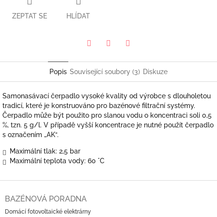
ZEPTAT SE
HLÍDAT
Pinterest
Twitter
Facebook
Popis
Související soubory (3)
Diskuze
Samonasávací čerpadlo vysoké kvality od výrobce s dlouholetou
tradicí, které je konstruováno pro bazénové filtrační systémy.
Čerpadlo může být použito pro slanou vodu o koncentraci soli 0,5
%, tzn. 5 g/l. V případě vyšší koncentrace je nutné použít čerpadlo
s označením „AK“.
Maximální tlak: 2,5 bar
Maximální teplota vody: 60 °C
Z
á
BAZÉNOVÁ PORADNA
p
Domácí fotovoltaické elektrárny