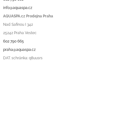
info@aquaspa.cz
AQUASPA.cz Prodejna Praha
Nad Safinou I 342
25242 Praha Vestec
602 790 665
praha@aquaspa.cz
DAT. schránka: q8uusrs