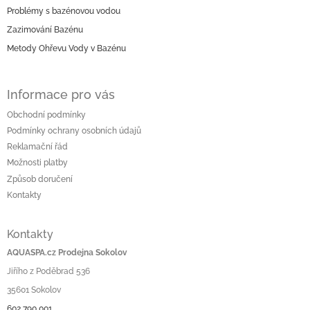
a
Problémy s bazénovou vodou
t
í
Zazimování Bazénu
Metody Ohřevu Vody v Bazénu
Informace pro vás
Obchodní podmínky
Podmínky ochrany osobních údajů
Reklamační řád
Možnosti platby
Způsob doručení
Kontakty
Kontakty
AQUASPA.cz Prodejna Sokolov
Jiřího z Poděbrad 536
35601 Sokolov
602 790 001