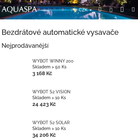
Přejít
Nák
Hledat
Přihlášení
na
CZK
obsah
koší
Bezdrátové automatické vysavače
Nejprodávanější
WYBOT WINNY 200
Skladem > 50 Ks
3 168 Kč
WYBOT S2 VISION
Skladem > 10 Ks
24 423 Kč
WYBOT S2 SOLAR
Skladem > 10 Ks
34 206 Kč