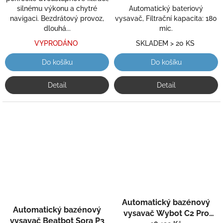
silnému výkonu a chytré
Automatický bateriový
navigaci. Bezdrátový provoz,
vysavač, Filtrační kapacita: 180
dlouhá...
mic.
VYPRODÁNO
SKLADEM > 20 KS
Do košíku
Do košíku
Detail
Detail
Průměrné
Automatický bazénový
hodnocení
Automatický bazénový
vysavač Wybot C2 Pro
produktu
vysavač Beatbot Sora P3