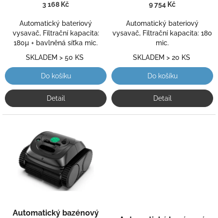
k
3 168 Kč
9 754 Kč
t
Automatický bateriový
Automatický bateriový
ů
vysavač, Filtrační kapacita:
vysavač, Filtrační kapacita: 180
180µ + bavlněná síťka mic.
mic.
SKLADEM > 50 KS
SKLADEM > 20 KS
Do košíku
Do košíku
Detail
Detail
Průměrné
Automatický bazénový