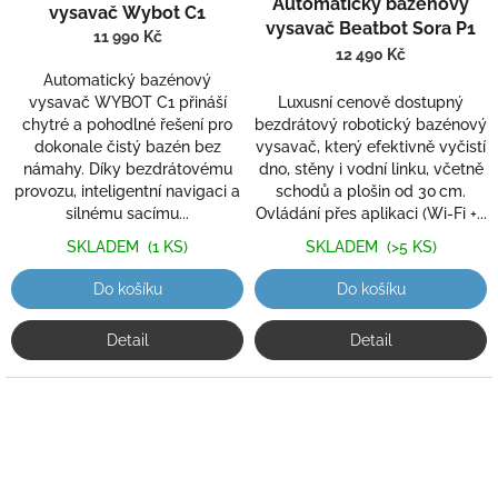
hodnocení
Automatický bazénový
vysavač Wybot C1
produktu
vysavač Beatbot Sora P1
11 990 Kč
je
12 490 Kč
5,0
Automatický bazénový
z
vysavač WYBOT C1 přináší
Luxusní cenově dostupný
5
chytré a pohodlné řešení pro
bezdrátový robotický bazénový
hvězdiček.
dokonale čistý bazén bez
vysavač, který efektivně vyčistí
námahy. Díky bezdrátovému
dno, stěny i vodní linku, včetně
provozu, inteligentní navigaci a
schodů a plošin od 30 cm.
silnému sacímu...
Ovládání přes aplikaci (Wi-Fi +...
SKLADEM
(1 KS)
SKLADEM
(>5 KS)
Do košíku
Do košíku
Detail
Detail