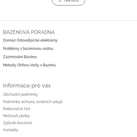
l
Nahoru
n
á
k
o
d
v
a
á
c
Z
n
í
á
í
BAZÉNOVÁ PORADNA
p
p
r
Domácí fotovoltaické elektrárny
a
v
Problémy s bazénovou vodou
t
k
í
Zazimování Bazénu
y
v
Metody Ohřevu Vody v Bazénu
ý
p
i
Informace pro vás
s
u
Obchodní podmínky
Podmínky ochrany osobních údajů
Reklamační řád
Možnosti platby
Způsob doručení
Kontakty