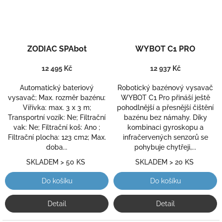
Průměrné
Průměrné
ZODIAC SPAbot
WYBOT C1 PRO
hodnocení
hodnocení
produktu
produktu
12 495 Kč
je
12 937 Kč
je
5,0
5,0
Automatický bateriový
Robotický bazénový vysavač
z
z
vysavač; Max. rozměr bazénu:
WYBOT C1 Pro přináší ještě
5
5
Vířívka: max. 3 x 3 m;
pohodlnější a přesnější čištění
hvězdiček.
hvězdiček.
Transportní vozík: Ne; Filtrační
bazénu bez námahy. Díky
vak: Ne; Filtrační koš: Ano ;
kombinaci gyroskopu a
Filtrační plocha: 123 cm2; Max.
infračervených senzorů se
doba...
pohybuje chytřeji,...
SKLADEM > 50 KS
SKLADEM > 20 KS
Do košíku
Do košíku
Detail
Detail