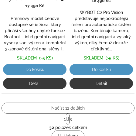
Vision
18 490 Kč
je
17 490 Kč
5,0
WYBOT C2 Pro Vision
z
Prémiový model cenově
představuje nejpokročilejší
5
dostupné série Sora, který
řešení pro automatické čištění
hvězdiček.
přináší všechny chytré funkce
bazénu. Kombinuje kameru,
Beatbot – inteligentní navigaci,
inteligentní navigaci a vysoký
vysoký sací výkon a kompletní
výkon, díky čemuž dokáže
3‑zónové čištění dna, stěny i...
efektivně...
SKLADEM
(>5 KS)
SKLADEM
(>5 KS)
Do košíku
Do košíku
Detail
Detail
Načíst 12 dalších
S
1
3
t
O
r
32
položek celkem
v
á