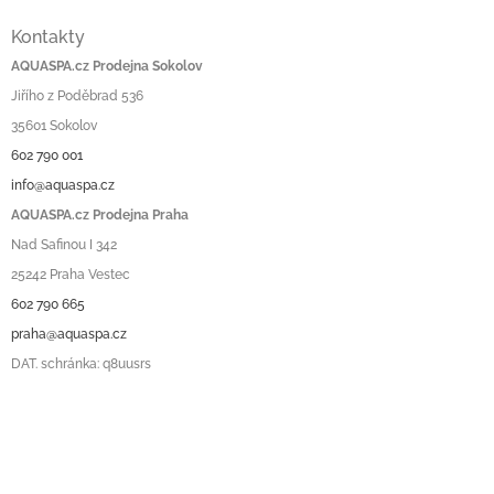
Kontakty
AQUASPA.cz Prodejna Sokolov
Jiřího z Poděbrad 536
35601 Sokolov
602 790 001
info@aquaspa.cz
AQUASPA.cz Prodejna Praha
Nad Safinou I 342
25242 Praha Vestec
602 790 665
praha@aquaspa.cz
DAT. schránka: q8uusrs