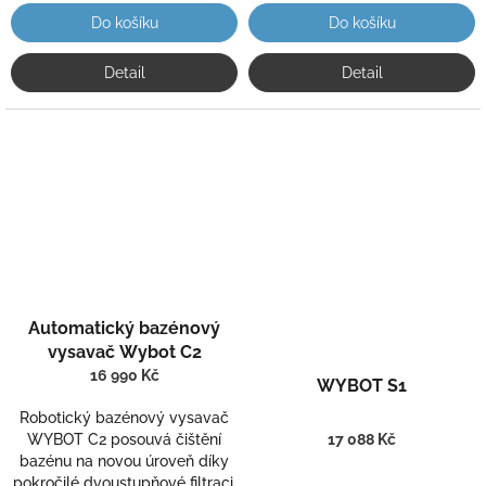
Do košíku
Do košíku
Detail
Detail
Automatický bazénový
vysavač Wybot C2
16 990 Kč
WYBOT S1
Robotický bazénový vysavač
WYBOT C2 posouvá čištění
17 088 Kč
bazénu na novou úroveň díky
pokročilé dvoustupňové filtraci,