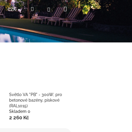
Nákupní
Hledat
Přihlášení
CZK
košík
Světlo VA "PB" - 300W; pro
betonové bazény, pískové
(RAL1015)
Skladem 0
2 260 Kč