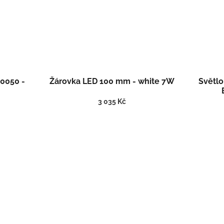
00050 -
Žárovka LED 100 mm - white 7W
Světlo
3 035 Kč