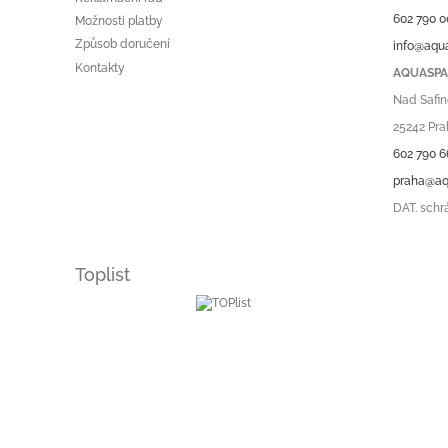
v
602 790 0
Možnosti platby
ý
Způsob doručení
info@aqu
p
Kontakty
i
AQUASPA.
s
Nad Safin
u
25242 Pra
602 790 6
praha@aq
DAT. schr
Toplist