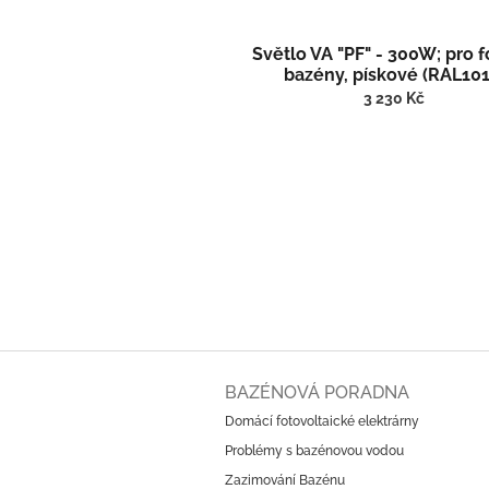
Světlo VA "PF" - 300W; pro f
bazény, pískové (RAL101
3 230 Kč
Z
á
BAZÉNOVÁ PORADNA
p
Domácí fotovoltaické elektrárny
a
Problémy s bazénovou vodou
t
í
Zazimování Bazénu