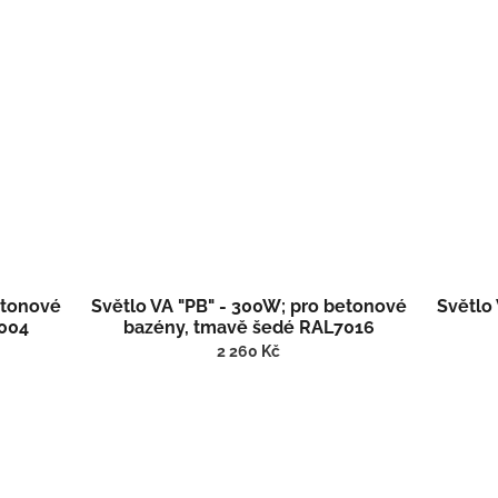
etonové
Světlo VA "PB" - 300W; pro betonové
Světlo
7004
bazény, tmavě šedé RAL7016
(RAL7016)
2 260 Kč