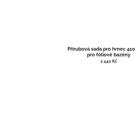
Přírubová sada pro hrnec 41
pro fóliové bazény
2 440 Kč