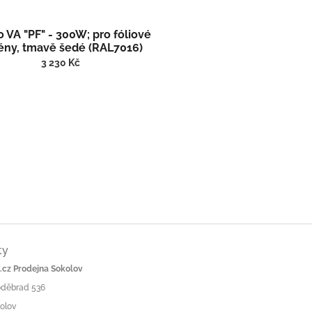
o VA "PF" - 300W; pro fóliové
ény, tmavě šedé (RAL7016)
3 230 Kč
ty
cz Prodejna Sokolov
Poděbrad 536
olov