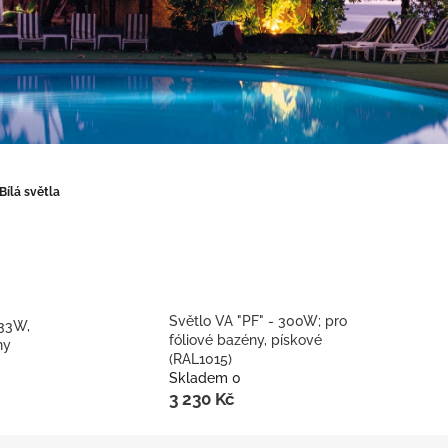
Bílá světla
Světlo VA "PF" - 300W; pro
 33W,
fóliové bazény, pískové
ny
(RAL1015)
Skladem 0
3 230 Kč