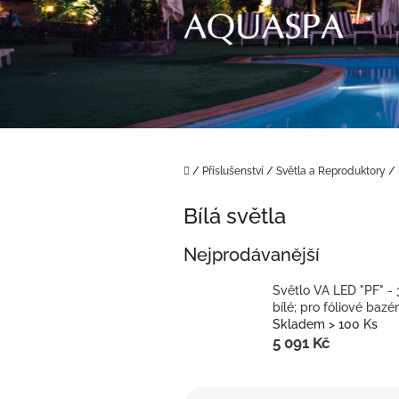
Přejít
na
obsah
Domů
/
Příslušenství
/
Světla a Reproduktory
/
Bílá světla
Nejprodávanější
Světlo VA LED "PF" -
bílé; pro fóliové bazé
Skladem > 100 Ks
5 091 Kč
Ř