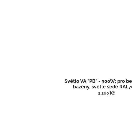
Světlo VA "PB" - 300W; pro b
bazény, světle šedé RAL
(RAL7004)
2 260 Kč