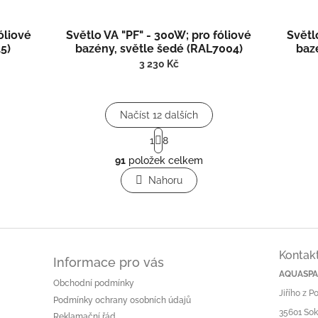
óliové
Světlo VA "PF" - 300W; pro fóliové
Světl
5)
bazény, světle šedé (RAL7004)
baz
3 230 Kč
Načíst 12 dalších
S
1
8
t
O
r
91
položek celkem
v
á
l
Nahoru
n
á
k
o
d
v
a
á
c
n
í
í
Kontak
p
Informace pro vás
r
AQUASPA.
Obchodní podmínky
v
Jiřího z 
k
Podmínky ochrany osobních údajů
35601 Sok
y
Reklamační řád