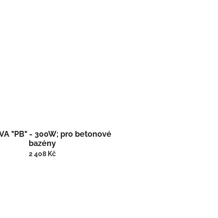
 VA "PB" - 300W; pro betonové
bazény
2 408 Kč