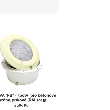
 VA "PB" - 300W; pro betonové
azény, pískové (RAL1015)
2 260 Kč