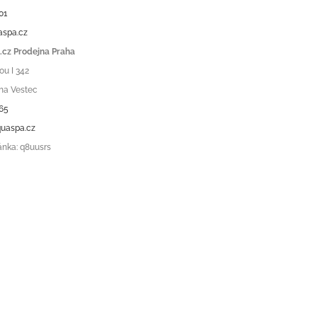
01
aspa.cz
cz Prodejna Praha
ou I 342
ha Vestec
65
uaspa.cz
ánka: q8uusrs