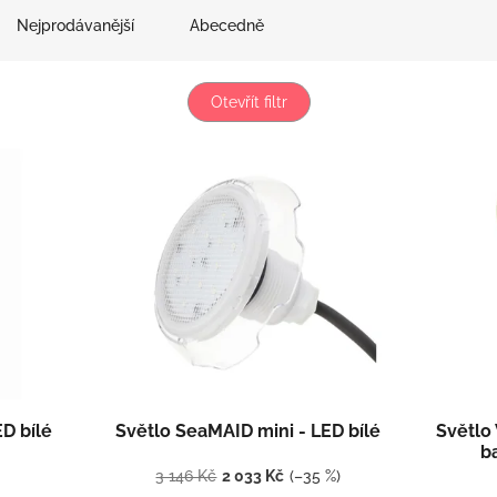
Nejprodávanější
Abecedně
Otevřít filtr
D bílé
Světlo SeaMAID mini - LED bílé
Světlo
b
3 146 Kč
2 033 Kč
(–35 %)