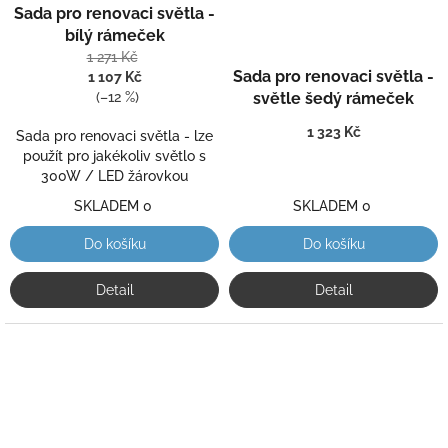
Sada pro renovaci světla -
bílý rámeček
1 271 Kč
Sada pro renovaci světla -
1 107 Kč
světle šedý rámeček
(–12 %)
1 323 Kč
Sada pro renovaci světla - lze
použít pro jakékoliv světlo s
300W / LED žárovkou
SKLADEM 0
SKLADEM 0
Do košíku
Do košíku
Detail
Detail