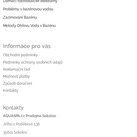
c
Domácí fotovoltaické elektrárny
a
í
Problémy s bazénovou vodou
t
p
í
r
Zazimování Bazénu
v
Metody Ohřevu Vody v Bazénu
k
y
v
Informace pro vás
ý
p
Obchodní podmínky
i
Podmínky ochrany osobních údajů
s
u
Reklamační řád
Možnosti platby
Způsob doručení
Kontakty
Kontakty
AQUASPA.cz Prodejna Sokolov
Jiřího z Poděbrad 536
35601 Sokolov