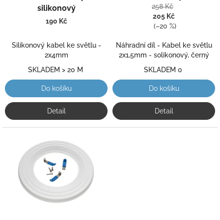
k
258 Kč
silikonový
t
205 Kč
190 Kč
ů
(–20 %)
Silikonový kabel ke světlu -
Náhradní díl - Kabel ke světlu
2x4mm
2x1,5mm - solikonový, černý
SKLADEM > 20 M
SKLADEM 0
Do košíku
Do košíku
Detail
Detail