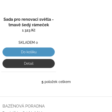
Sada pro renovaci světla -
tmavě šedý rámeček
1 323 Kč
SKLADEM 0
Do košíku
Detail
5
položek celkem
O
v
l
á
Z
d
á
BAZÉNOVÁ PORADNA
a
p