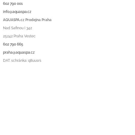
602 790 001
info@aquaspa.cz
AQUASPA.cz Prodejna Praha
Nad Safinou I 342
25242 Praha Vestec
602 790 665
praha@aquaspa.cz
DAT. schránka: q8uusrs