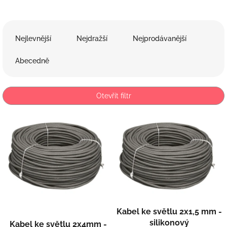
Ř
a
Nejlevnější
Nejdražší
Nejprodávanější
z
e
Abecedně
n
í
p
Otevřít filtr
r
o
V
d
ý
u
p
k
i
t
s
ů
p
r
o
d
Kabel ke světlu 2x1,5 mm -
u
silikonový
Kabel ke světlu 2x4mm -