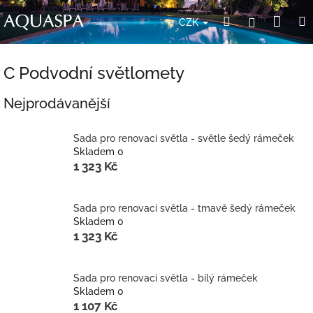
Přejít
Nák
Hledat
Přihlášení
na
CZK
obsah
koší
C Podvodní světlomety
Nejprodávanější
Sada pro renovaci světla - světle šedý rámeček
Skladem 0
1 323 Kč
Sada pro renovaci světla - tmavě šedý rámeček
Skladem 0
1 323 Kč
Sada pro renovaci světla - bílý rámeček
Skladem 0
1 107 Kč