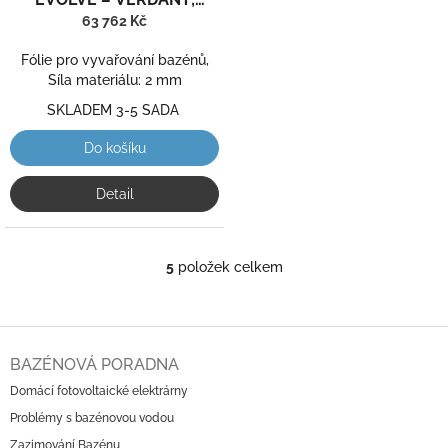
1,65m šíře, 2,0 mm, 25m
63 762 Kč
role
Fólie pro vyvařování bazénů,
Síla materiálu: 2 mm
SKLADEM 3-5 SADA
Do košíku
Detail
5
položek celkem
O
v
l
á
Z
d
á
BAZÉNOVÁ PORADNA
a
p
c
Domácí fotovoltaické elektrárny
a
í
Problémy s bazénovou vodou
t
p
í
r
Zazimování Bazénu