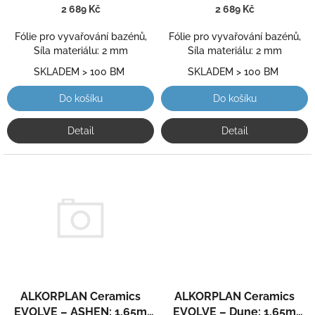
k
šíře, 2,0 mm, metráž
šíře, 2,0 mm, metráž
2 689 Kč
2 689 Kč
t
ů
Fólie pro vyvařování bazénů,
Fólie pro vyvařování bazénů,
Síla materiálu: 2 mm
Síla materiálu: 2 mm
SKLADEM > 100 BM
SKLADEM > 100 BM
Do košíku
Do košíku
Detail
Detail
ALKORPLAN Ceramics
ALKORPLAN Ceramics
EVOLVE – ASHEN; 1,65m
EVOLVE – Dune; 1,65m