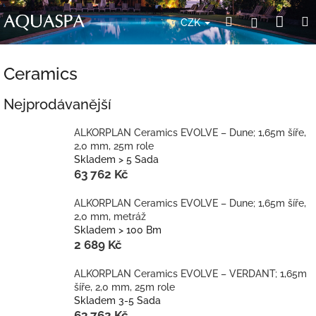
Přejít
Nák
Hledat
Přihlášení
na
CZK
obsah
koší
Ceramics
Nejprodávanější
ALKORPLAN Ceramics EVOLVE – Dune; 1,65m šíře,
2,0 mm, 25m role
Skladem > 5 Sada
63 762 Kč
ALKORPLAN Ceramics EVOLVE – Dune; 1,65m šíře,
2,0 mm, metráž
Skladem > 100 Bm
2 689 Kč
ALKORPLAN Ceramics EVOLVE – VERDANT; 1,65m
šíře, 2,0 mm, 25m role
Skladem 3-5 Sada
63 762 Kč