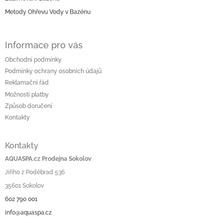
v
Metody Ohřevu Vody v Bazénu
k
y
v
Informace pro vás
ý
p
Obchodní podmínky
i
Podmínky ochrany osobních údajů
s
u
Reklamační řád
Možnosti platby
Způsob doručení
Kontakty
Kontakty
AQUASPA.cz Prodejna Sokolov
Jiřího z Poděbrad 536
35601 Sokolov
602 790 001
info@aquaspa.cz