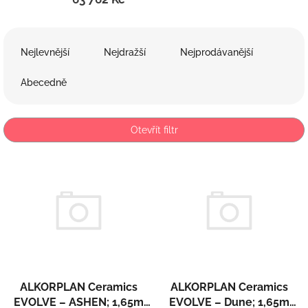
Ř
a
Nejlevnější
Nejdražší
Nejprodávanější
z
e
Abecedně
n
í
p
Otevřít filtr
r
o
V
d
ý
u
p
k
i
t
s
ů
p
r
o
d
ALKORPLAN Ceramics
ALKORPLAN Ceramics
u
EVOLVE – ASHEN; 1,65m
EVOLVE – Dune; 1,65m