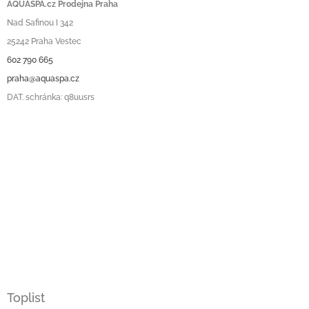
AQUASPA.cz Prodejna Praha
Nad Safinou I 342
25242 Praha Vestec
602 790 665
praha@aquaspa.cz
DAT. schránka: q8uusrs
Toplist