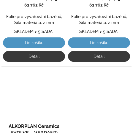
šíře, 2,0 mm, 25m role
šíře, 2,0 mm, 25m role
63 762 Kč
63 762 Kč
Fólie pro vyvařování bazénů,
Fólie pro vyvařování bazénů,
Síla materiálu: 2 mm
Síla materiálu: 2 mm
SKLADEM > 5 SADA
SKLADEM > 5 SADA
Do košíku
Do košíku
Detail
Detail
ALKORPLAN Ceramics
EVOLVE – VERDANT;