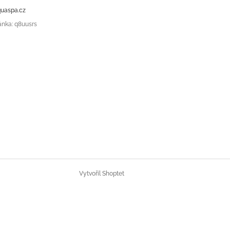
uaspa.cz
ánka: q8uusrs
Vytvořil Shoptet