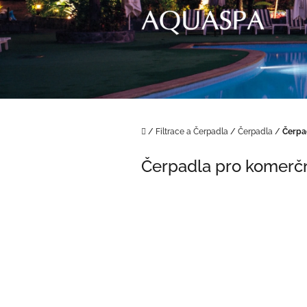
Přejít
na
obsah
Domů
/
Filtrace a Čerpadla
/
Čerpadla
/
Čerpa
Čerpadla pro komerč