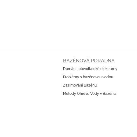
Z
á
BAZÉNOVÁ PORADNA
p
Domácí fotovoltaické elektrárny
a
Problémy s bazénovou vodou
t
í
Zazimování Bazénu
Metody Ohřevu Vody v Bazénu