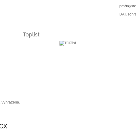
praha@aq
DAT. schr
Toplist
a vyhrazena.
SOX