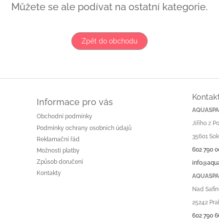
Můžete se ale podívat na ostatní kategorie.
Zpět do obchodu
Kontak
Informace pro vás
AQUASPA.
Obchodní podmínky
Jiřího z 
Podmínky ochrany osobních údajů
35601 Sok
Reklamační řád
602 790 0
Možnosti platby
Způsob doručení
info@aqu
Kontakty
AQUASPA.
Nad Safin
25242 Pra
602 790 6