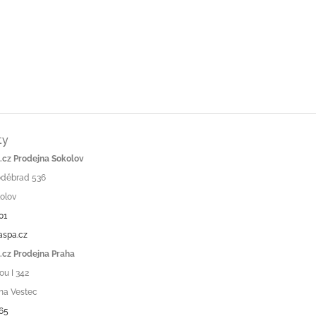
ty
cz Prodejna Sokolov
Poděbrad 536
olov
01
aspa.cz
cz Prodejna Praha
ou I 342
ha Vestec
65