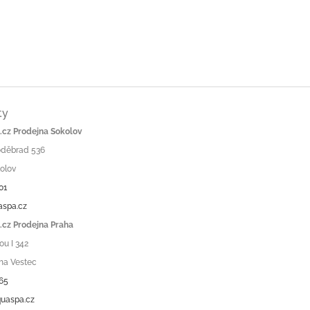
ty
cz Prodejna Sokolov
Poděbrad 536
olov
01
aspa.cz
cz Prodejna Praha
ou I 342
ha Vestec
65
uaspa.cz