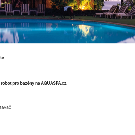
te
ý robot pro bazény na AQUASPA.cz.
savač