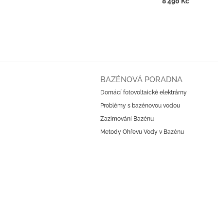
8 490 Kč
Z
á
BAZÉNOVÁ PORADNA
p
Domácí fotovoltaické elektrárny
a
Problémy s bazénovou vodou
t
í
Zazimování Bazénu
Metody Ohřevu Vody v Bazénu