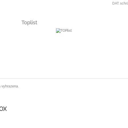
DAT. schr
Toplist
a vyhrazena.
SOX