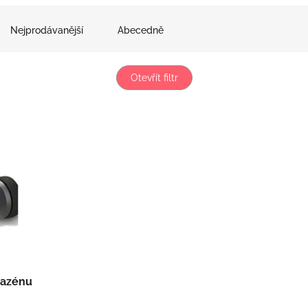
Nejprodávanější
Abecedně
Otevřít filtr
bazénu