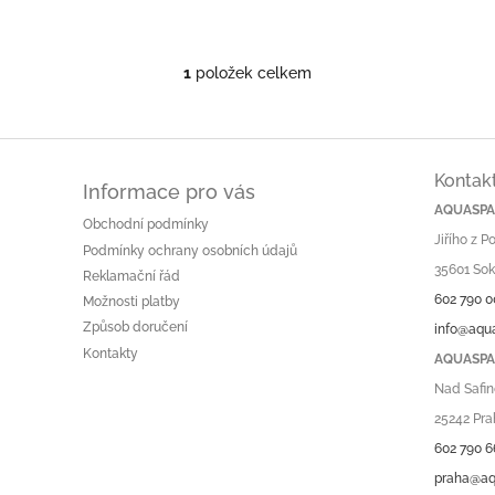
1
položek celkem
O
v
l
á
d
Kontak
a
Informace pro vás
c
AQUASPA.
Obchodní podmínky
í
Jiřího z 
p
Podmínky ochrany osobních údajů
r
35601 Sok
Reklamační řád
v
602 790 0
Možnosti platby
k
Způsob doručení
info@aqu
y
v
Kontakty
AQUASPA.
ý
Nad Safin
p
i
25242 Pra
s
602 790 6
u
praha@aq