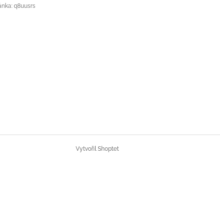
ánka: q8uusrs
Vytvořil Shoptet