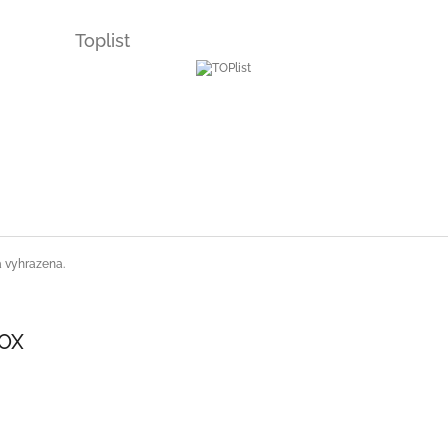
Toplist
a vyhrazena.
SOX