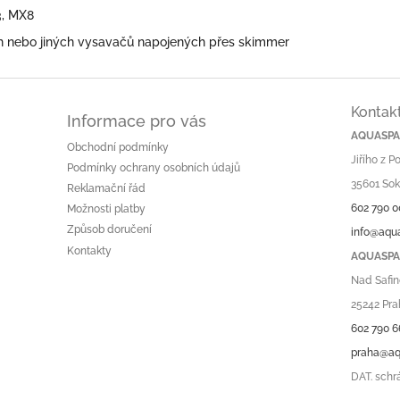
3, MX8
 nebo jiných vysavačů napojených přes skimmer
Kontak
Informace pro vás
AQUASPA.
Obchodní podmínky
Jiřího z 
Podmínky ochrany osobních údajů
35601 Sok
Reklamační řád
602 790 0
Možnosti platby
Způsob doručení
info@aqu
Kontakty
AQUASPA.
Nad Safin
25242 Pra
602 790 6
praha@aq
DAT. schr