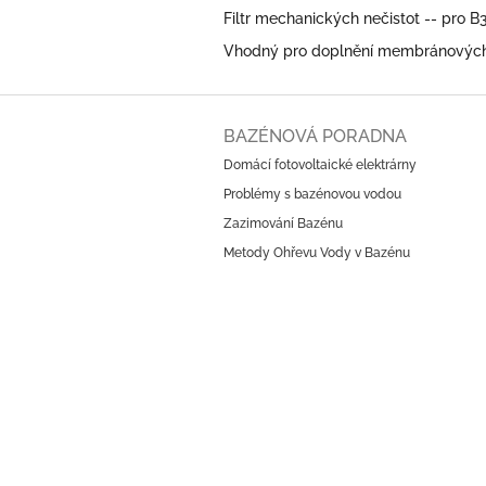
Filtr mechanických nečistot -- pro B
Vhodný pro doplnění membránových
Z
á
BAZÉNOVÁ PORADNA
p
Domácí fotovoltaické elektrárny
a
Problémy s bazénovou vodou
t
í
Zazimování Bazénu
Metody Ohřevu Vody v Bazénu