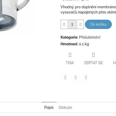
5
Vhodný pro doplnění membráno
hvězdiček.
vysavačů napojených přes ski
Do košíku
Kategorie
:
Příslušenství
Hmotnost
:
0.1 kg
TISK
ZEPTAT SE
H
Pinterest
Twitter
Facebook
Popis
Diskuze