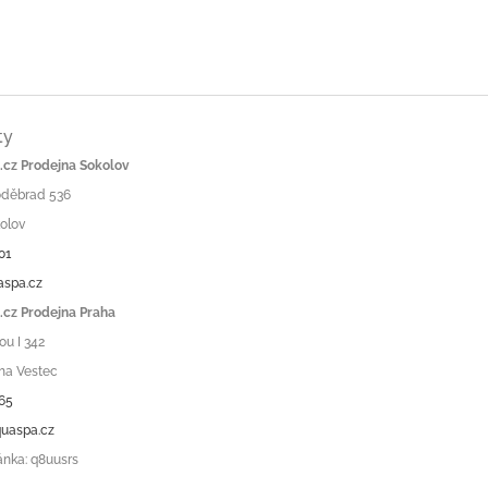
ty
cz Prodejna Sokolov
Poděbrad 536
olov
01
aspa.cz
cz Prodejna Praha
ou I 342
ha Vestec
65
uaspa.cz
ánka: q8uusrs