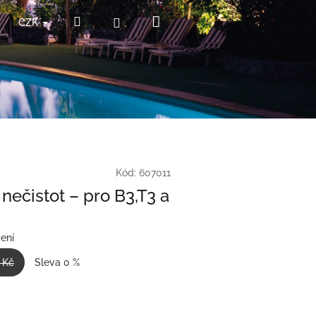
Nákupní
Hledat
Přihlášení
CZK
košík
Kód:
607011
nečistot – pro B3,T3 a
ení
 Kč
Sleva 0 %