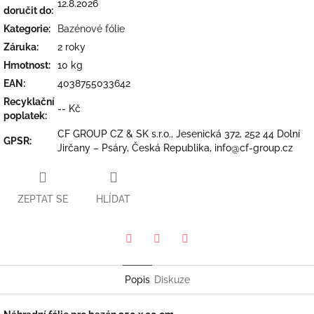
12.8.2026
doručit do:
Kategorie
:
Bazénové fólie
Záruka
:
2 roky
Hmotnost
:
10 kg
EAN
:
4038755033642
Recyklační
-- Kč
poplatek
:
CF GROUP CZ & SK s.r.o., Jesenická 372, 252 44 Dolní
GPSR
:
Jirčany – Psáry, Česká Republika, info@cf-group.cz
ZEPTAT SE
HLÍDAT
Pinterest
Twitter
Facebook
Popis
Diskuze