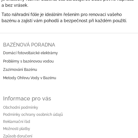
a bez vrásek.
Tato náhradní fólie je ideálním řešením pro renovaci vašeho
bazénu a zajistí vám pohodlí a bezpečnost při každém použití.
Z
á
BAZÉNOVÁ PORADNA
p
Domácí fotovoltaické elektrárny
a
Problémy s bazénovou vodou
t
í
Zazimování Bazénu
Metody Ohřevu Vody v Bazénu
Informace pro vás
Obchodní podmínky
Podmínky ochrany osobních údajů
Reklamační řád
Možnosti platby
Způsob doručení