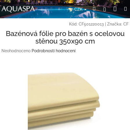
Přejít
Nák
Hledat
Přihlášení
na
CZK
obsah
koší
Kód:
CF501220013
|
Značka:
CF
Bazénová fólie pro bazén s ocelovou
stěnou 350x90 cm
Průměrné
Neohodnoceno
Podrobnosti hodnocení
hodnocení
produktu
je
0,0
z
5
hvězdiček.