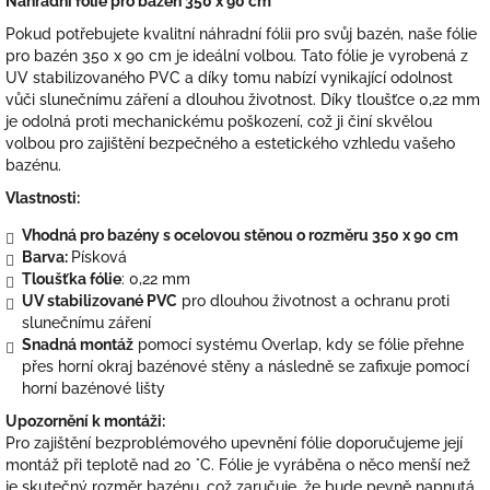
Náhradní fólie pro bazén 350 x 90 cm
Pokud potřebujete kvalitní náhradní fólii pro svůj bazén, naše fólie
pro bazén 350 x 90 cm je ideální volbou. Tato fólie je vyrobená z
UV stabilizovaného PVC a díky tomu nabízí vynikající odolnost
vůči slunečnímu záření a dlouhou životnost. Díky tloušťce 0,22 mm
je odolná proti mechanickému poškození, což ji činí skvělou
volbou pro zajištění bezpečného a estetického vzhledu vašeho
bazénu.
Vlastnosti:
Vhodná pro bazény s ocelovou stěnou o rozměru 350 x 90 cm
Barva:
Písková
Tloušťka fólie
: 0,22 mm
UV stabilizované PVC
pro dlouhou životnost a ochranu proti
slunečnímu záření
Snadná montáž
pomocí systému Overlap, kdy se fólie přehne
přes horní okraj bazénové stěny a následně se zafixuje pomocí
horní bazénové lišty
Upozornění k montáži:
Pro zajištění bezproblémového upevnění fólie doporučujeme její
montáž při teplotě nad 20 °C. Fólie je vyráběna o něco menší než
je skutečný rozměr bazénu, což zaručuje, že bude pevně napnutá