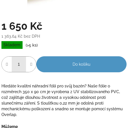
1 650 Kč
1 363,64 Kč bez DPH
Měrná
Skladem
(>5 ks)
cena:
Do košíku
Hledáte kvalitní náhradní fólii pro svůj bazén? Naše fólie o
rozměrech 350 x 90 cm je vyrobena z UV stabilizovaného PVC,
což zajišťuje dlouhou životnost a vysokou odolnost proti
slunečnímu záření. S tloušťkou 0,22 mm je odolná proti
mechanickému poškození a snadno se montuje pomocí systému
Overlap.
Můžeme