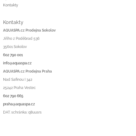
Kontakty
Kontakty
AQUASPA.cz Prodejna Sokolov
Jiřího z Poděbrad 536
35601 Sokolov
602 790 001
info@aquaspa.cz
AQUASPA.cz Prodejna Praha
Nad Safinou I 342
25242 Praha Vestec
602 790 665
praha@aquaspa.cz
DAT. schránka: q8uusrs