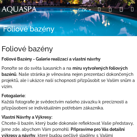
Přejít
Nák
Hledat
Přihlášení
na
CZK
obsah
koší
Foliové bazény
Foliové bazény
Foliové Bazény - Galerie realizací a vlastní návrhy
Ponořte se do světa luxusních a na
míru vytvořených foliových
bazénů
. Naše stránka je věnována nejen prezentaci dokončených
projektů, ale i ukázce naší schopnosti přizpůsobit se Vašim snům a
vizím.
Fotogalerie:
Každá fotografie je svědectvím našeho závazku k preciznosti a
přizpůsobení se individuálním potřebám zákazníka.
Vlastní Návrhy a Výkresy:
Chcete-li bazén, který bude dokonale reflektovat Vaše představy,
jsme zde, abychom Vám pomohli.
Připravíme pro Vás detailní
výkresy a návrhy
, které budou pečlivě sladěny s Vašimi