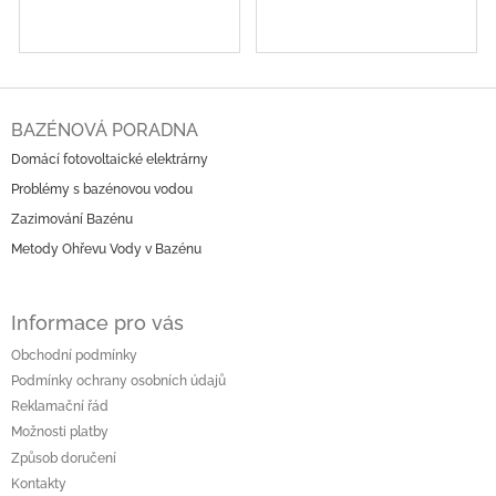
Z
á
BAZÉNOVÁ PORADNA
p
Domácí fotovoltaické elektrárny
a
Problémy s bazénovou vodou
t
í
Zazimování Bazénu
Metody Ohřevu Vody v Bazénu
Informace pro vás
Obchodní podmínky
Podmínky ochrany osobních údajů
Reklamační řád
Možnosti platby
Způsob doručení
Kontakty