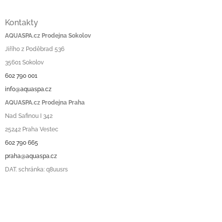
Kontakty
AQUASPA.cz Prodejna Sokolov
Jiřího z Poděbrad 536
35601 Sokolov
602 790 001
info@aquaspa.cz
AQUASPA.cz Prodejna Praha
Nad Safinou I 342
25242 Praha Vestec
602 790 665
praha@aquaspa.cz
DAT. schránka: q8uusrs