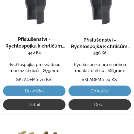
k
i
t
s
ů
p
r
o
Průměrné
d
Příslušenství -
Příslušenství -
hodnocení
u
Rychlospojka k chrličům,
produktu
Rychlospojka k chrličům,
k
je
d= 75 mm
442 Kč
d= 63 mm
538 Kč
t
5,0
ů
z
Rychlospojka pro snadnou
Rychlospojka pro snadnou
5
montáž chrličů - Ø75mm.
montáž chrličů - Ø63mm.
hvězdiček.
SKLADEM > 20 KS
SKLADEM > 20 KS
Do košíku
Do košíku
Detail
Detail