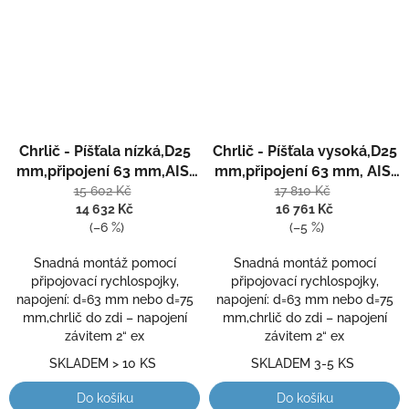
Chrlič - Píšťala nízká,D25
Chrlič - Píšťala vysoká,D25
mm,připojení 63 mm,AISI
mm,připojení 63 mm, AISI
316,proud nahoru
316,proud nahoru
15 602 Kč
17 810 Kč
14 632 Kč
16 761 Kč
(–6 %)
(–5 %)
Snadná montáž pomocí
Snadná montáž pomocí
připojovací rychlospojky,
připojovací rychlospojky,
napojení: d=63 mm nebo d=75
napojení: d=63 mm nebo d=75
mm,chrlič do zdi – napojení
mm,chrlič do zdi – napojení
závitem 2“ ex
závitem 2“ ex
SKLADEM > 10 KS
SKLADEM 3-5 KS
Do košíku
Do košíku