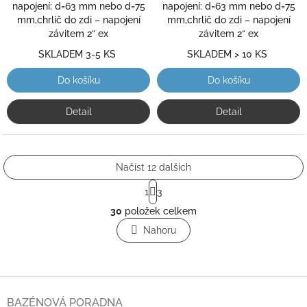
napojení: d=63 mm nebo d=75
napojení: d=63 mm nebo d=75
mm,chrlič do zdi – napojení
mm,chrlič do zdi – napojení
závitem 2“ ex
závitem 2“ ex
SKLADEM 3-5 KS
SKLADEM > 10 KS
Do košíku
Do košíku
Detail
Detail
Načíst 12 dalších
S
1
3
t
O
r
30
položek celkem
v
á
l
Nahoru
n
á
k
o
d
v
a
á
c
Z
n
í
á
í
BAZÉNOVÁ PORADNA