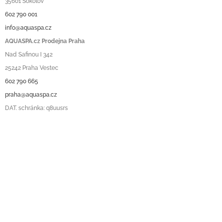
35601 Sokolov
602 790 001
info@aquaspa.cz
AQUASPA.cz Prodejna Praha
Nad Safinou I 342
25242 Praha Vestec
602 790 665
praha@aquaspa.cz
DAT. schránka: q8uusrs