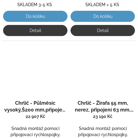
SKLADEM 3-5 KS
SKLADEM > 5 KS
Do košíku
Do košíku
Detail
Detail
Chrlič - Půlměsíc
Chrlič - Žirafa 55 mm,
vysoký,Š200 mm,připojení
nerez, připojení 63 mm,
75 mm,AISI 316,proud dolů
povrch lesklý
22 907 Kč
23 190 Kč
Snadná montáž pomocí
Snadná montáž pomocí
připojovací rychlospojky,
připojovací rychlospojky,