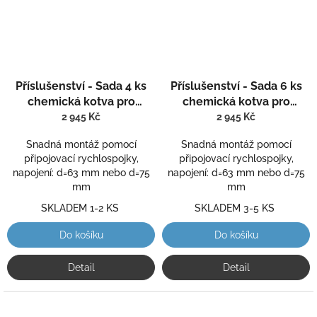
Příslušenství - Sada 4 ks
Příslušenství - Sada 6 ks
chemická kotva pro
chemická kotva pro
uchycení
uchycení
2 945 Kč
2 945 Kč
Snadná montáž pomocí
Snadná montáž pomocí
připojovací rychlospojky,
připojovací rychlospojky,
napojení: d=63 mm nebo d=75
napojení: d=63 mm nebo d=75
mm
mm
SKLADEM 1-2 KS
SKLADEM 3-5 KS
Do košíku
Do košíku
Detail
Detail