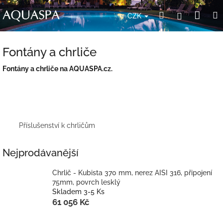
Přejít
Nák
Hledat
Přihlášení
na
CZK
obsah
koší
Fontány a chrliče
Fontány a chrliče na AQUASPA.cz.
Příslušenství k chrličům
Nejprodávanější
Chrlič - Kubista 370 mm, nerez AISI 316, připojení
75mm, povrch lesklý
Skladem 3-5 Ks
61 056 Kč