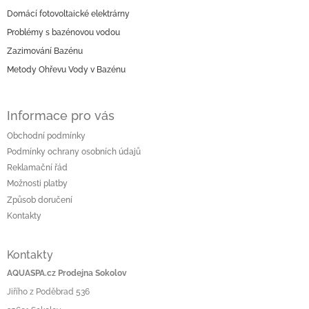
p
p
r
Domácí fotovoltaické elektrárny
a
v
Problémy s bazénovou vodou
t
k
í
Zazimování Bazénu
y
v
Metody Ohřevu Vody v Bazénu
ý
p
i
Informace pro vás
s
u
Obchodní podmínky
Podmínky ochrany osobních údajů
Reklamační řád
Možnosti platby
Způsob doručení
Kontakty
Kontakty
AQUASPA.cz Prodejna Sokolov
Jiřího z Poděbrad 536