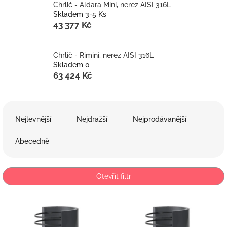
Chrlič - Aldara Mini, nerez AISI 316L
Skladem 3-5 Ks
43 377 Kč
Chrlič - Rimini, nerez AISI 316L
Skladem 0
63 424 Kč
Ř
a
Nejlevnější
Nejdražší
Nejprodávanější
z
e
Abecedně
n
í
p
Otevřít filtr
r
o
V
d
ý
u
p