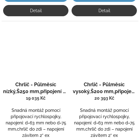
Detail
Detail
Chrlič - Půlměsíc
Chrlič - Půlměsíc
nízký,Š250 mm,připojení 75
vysoký,Š200 mm,připojení
mm,AISI 316,proud nahoru
75 mm,AISI 316,proud
19 035 Kč
20 393 Kč
nahoru
Snadná montáž pomocí
Snadná montáž pomocí
připojovací rychlospojky,
připojovací rychlospojky,
napojení: d=63 mm nebo d=75
napojení: d=63 mm nebo d=75
mm,chrlič do zdi – napojení
mm,chrlič do zdi – napojení
závitem 2“ ex
závitem 2“ ex