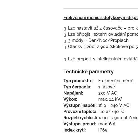
Frekvenční měnič s dotykovým displ
Lze nastavit až 4 časovače – pro k
Lze připojit i externí ovládání pom
3 módy – Den/Noc/Proplach
Otáčky 1 200–2 900 (skokově po 
Lze propojit s inteligentním ovl
Technické parametry
Typ produktu:
Frekvenční měnič
Typ čerpadla:
1 fázové
Napájení:
230 V AC
Výkon:
max. 1,1 kW
Výstupní napětí:
1f, 0 - 240 V AC
Provozní teplota:
-10 až +40 °C
Rozpětí rychlostí:
1200 - 2900 ot./mi
Výstupní proud:
max. 6 A
Index krytí:
IP65