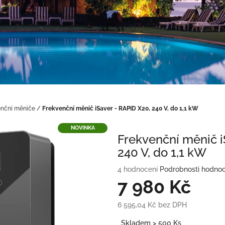
enční měniče
/
Frekvenční měnič iSaver - RAPID X20, 240 V, do 1,1 kW
NOVINKA
Frekvenční měnič i
240 V, do 1,1 kW
Průměrné
4 hodnocení
Podrobnosti hodnoc
hodnocení
7 980 Kč
produktu
je
6 595,04 Kč bez DPH
5,0
Měrná
z
Skladem > 500 Ks
cena: