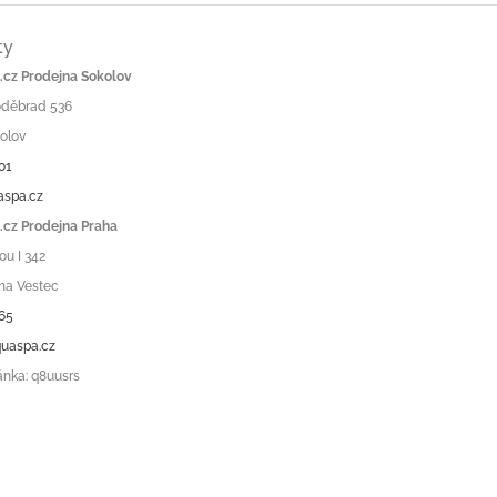
ty
cz Prodejna Sokolov
Poděbrad 536
olov
01
aspa.cz
cz Prodejna Praha
ou I 342
ha Vestec
65
uaspa.cz
ánka: q8uusrs