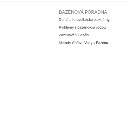
Z
á
BAZÉNOVÁ PORADNA
p
Domácí fotovoltaické elektrárny
a
Problémy s bazénovou vodou
t
í
Zazimování Bazénu
Metody Ohřevu Vody v Bazénu