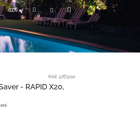
Nákupní
Hledat
Přihlášení
CZK
košík
Kód:
57D3110
Saver - RAPID X20,
ení