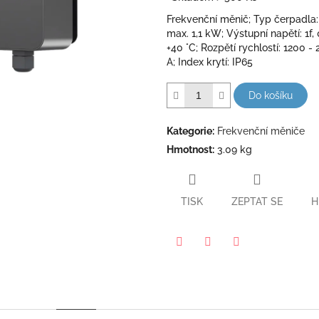
5
Frekvenční měnič; Typ čerpadla:
hvězdiček.
max. 1,1 kW; Výstupní napětí: 1f,
+40 °C; Rozpětí rychlostí: 1200 -
A; Index krytí: IP65
Do košíku
Kategorie
:
Frekvenční měniče
Hmotnost
:
3.09 kg
TISK
ZEPTAT SE
H
Pinterest
Twitter
Facebook