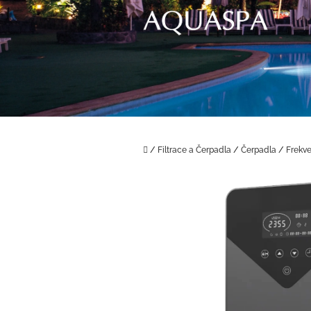
Přejít
na
obsah
Domů
/
Filtrace a Čerpadla
/
Čerpadla
/
Frekv