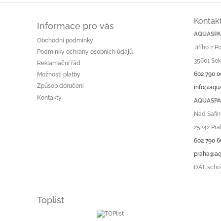
Kontak
Informace pro vás
AQUASPA.
Obchodní podmínky
Jiřího z 
Podmínky ochrany osobních údajů
35601 Sok
Reklamační řád
602 790 0
Možnosti platby
Způsob doručení
info@aqu
Kontakty
AQUASPA.
Nad Safin
25242 Pra
602 790 6
praha@aq
DAT. schr
Toplist