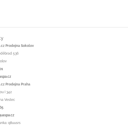
ty
cz Prodejna Sokolov
Poděbrad 536
olov
01
aspa.cz
cz Prodejna Praha
ou I 342
ha Vestec
65
uaspa.cz
ánka: q8uusrs