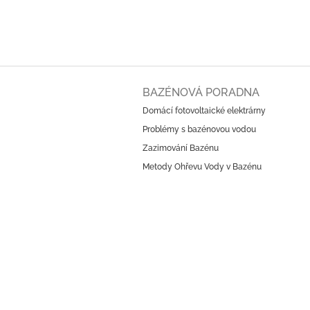
Z
á
BAZÉNOVÁ PORADNA
p
Domácí fotovoltaické elektrárny
a
Problémy s bazénovou vodou
t
í
Zazimování Bazénu
Metody Ohřevu Vody v Bazénu