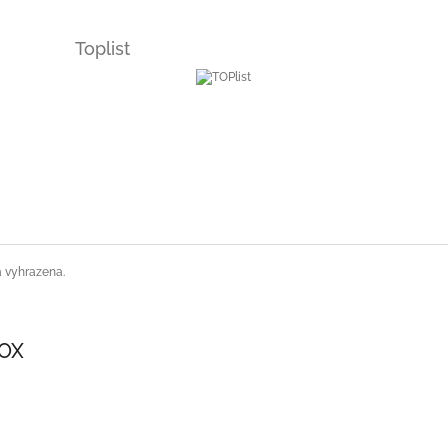
Toplist
a vyhrazena.
SOX