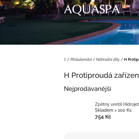
Přejít
na
obsah
Domů
/
Příslušenství
/
Náhradní díly
/
H Protip
H Protiproudá zařízen
Nejprodávanější
Zpětný ventil Hidrojet
Skladem > 100 Ks
754 Kč
Ř