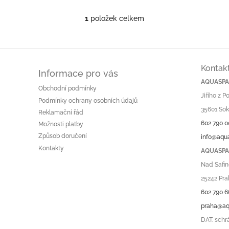
1
položek celkem
O
v
l
á
d
Kontak
a
Informace pro vás
c
AQUASPA.
Obchodní podmínky
í
Jiřího z 
p
Podmínky ochrany osobních údajů
r
35601 Sok
Reklamační řád
v
602 790 0
Možnosti platby
k
Způsob doručení
info@aqu
y
v
Kontakty
AQUASPA.
ý
Nad Safin
p
i
25242 Pra
s
602 790 6
u
praha@aq
DAT. schr