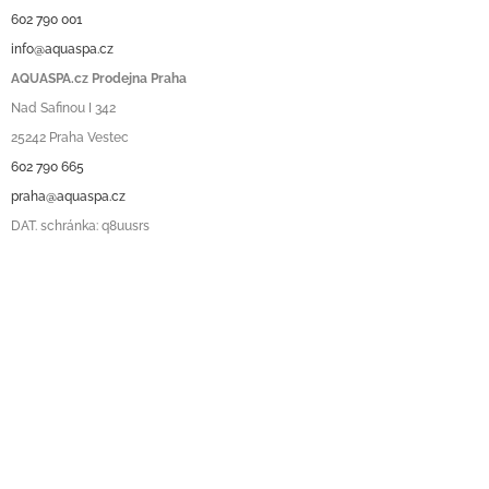
602 790 001
info@aquaspa.cz
AQUASPA.cz Prodejna Praha
Nad Safinou I 342
25242 Praha Vestec
602 790 665
praha@aquaspa.cz
DAT. schránka: q8uusrs