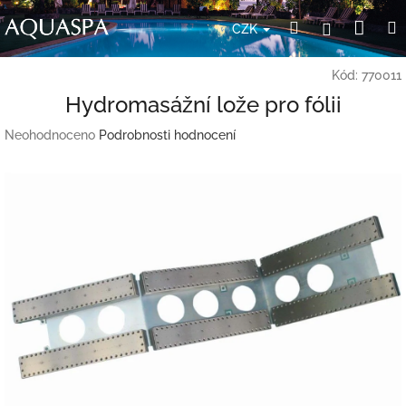
Přejít
Nák
Hledat
Přihlášení
na
CZK
obsah
koší
Kód:
770011
Hydromasážní lože pro fólii
Průměrné
Neohodnoceno
Podrobnosti hodnocení
hodnocení
produktu
je
0,0
z
5
hvězdiček.