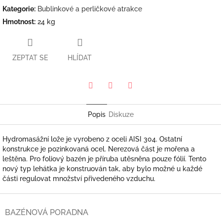
Kategorie
:
Bublinkové a perličkové atrakce
Hmotnost
:
24 kg
ZEPTAT SE
HLÍDAT
Pinterest
Twitter
Facebook
Popis
Diskuze
Hydromasážní lože je vyrobeno z oceli AISI 304. Ostatní
konstrukce je pozinkovaná ocel. Nerezová část je mořena a
leštěna. Pro foliový bazén je příruba utěsněna pouze fólií. Tento
nový typ lehátka je konstruován tak, aby bylo možné u každé
části regulovat množství přivedeného vzduchu.
Z
á
BAZÉNOVÁ PORADNA
p