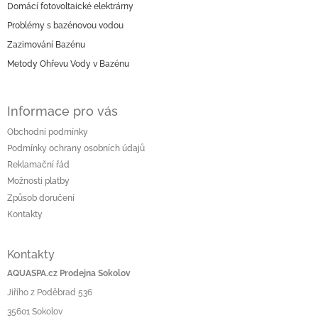
Domácí fotovoltaické elektrárny
a
Problémy s bazénovou vodou
t
í
Zazimování Bazénu
Metody Ohřevu Vody v Bazénu
Informace pro vás
Obchodní podmínky
Podmínky ochrany osobních údajů
Reklamační řád
Možnosti platby
Způsob doručení
Kontakty
Kontakty
AQUASPA.cz Prodejna Sokolov
Jiřího z Poděbrad 536
35601 Sokolov