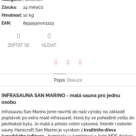
Záruka
:
24 měsíců
Hmotnost
:
10 kg
EAN
:
8592930001223
ZEPTAT SE
HLÍDAT
Pinterest
Twitter
Facebook
Popis
Diskuze
INFRASAUNA SAN MARINO - malá sauna pro jednu
osobu
Infrasaunu San Marino jsme navrhli do naší výroby na základě
poptávek po extra malé infrasauně, která by se pohodlně vešla do
jakéhokoli bytu. Je malá a přesto velmi výkonná. Interiér i exteriér
sauny Hanscraft San Marino je vyroben z
kvalitního dřeva
kanadského jedlovce
- hemlocku v kombinaci s čelní MDF deskou