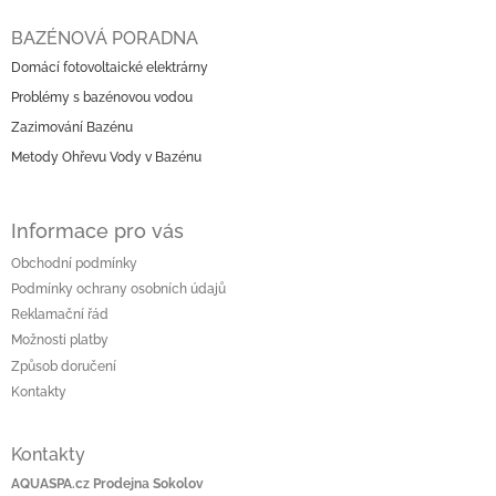
Z
á
BAZÉNOVÁ PORADNA
p
Domácí fotovoltaické elektrárny
a
Problémy s bazénovou vodou
t
í
Zazimování Bazénu
Metody Ohřevu Vody v Bazénu
Informace pro vás
Obchodní podmínky
Podmínky ochrany osobních údajů
Reklamační řád
Možnosti platby
Způsob doručení
Kontakty
Kontakty
AQUASPA.cz Prodejna Sokolov