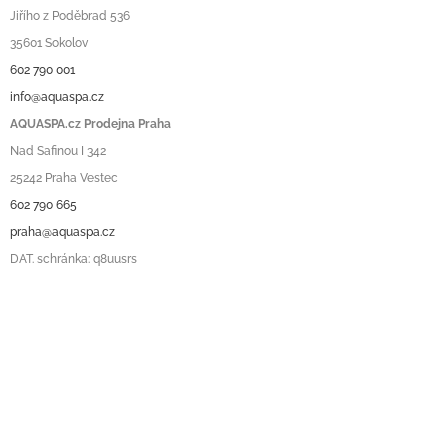
Jiřího z Poděbrad 536
35601 Sokolov
602 790 001
info@aquaspa.cz
AQUASPA.cz Prodejna Praha
Nad Safinou I 342
25242 Praha Vestec
602 790 665
praha@aquaspa.cz
DAT. schránka: q8uusrs