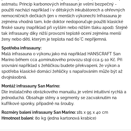
astmatu. Princip karbonových infrasaun je velmi bezpečný -
použití nachází například i v dětských inkubátorech a ohřevných
nemocničních dečkách (jen v menších výkonech) Infrasauna je
zejména vhodná tam, kde doktor nedoporučuje použití klasické
finské sauny (například při vyšším nebo nižším tlaku apod). Stejně
tak infrasauny díky nižší provozní teplotě ocení zejména menší
ženy nebo děti, kterým je teplota nad 60°C nepříjemná.
Spotřeba infrasauny:
Malá infrasauna o výkonu jako má například HANSCRAFT San
Marino během cca 40minutového provozu stojí cca 5-10 Kč. Při
srovnání například s žehličkou budete překvapeni, že výkon a
spotřeba klasické domácí žehličky s napařováním může být až
dvojnásobná.
Montáž infrasauny San Marino:
Dle instalačního obrázkového manuálu, je velmi intuitivní rychlá a
jednoduchá. Obsahuje stěny a segmenty se zacvaknutím na
kufříkové sponky, případně na šrouby.
Rozměry balení infrasauny San Marino:
181 x 95 x 40 cm
Hmotnost balení:
80 kg (jedna kartonová krabice)