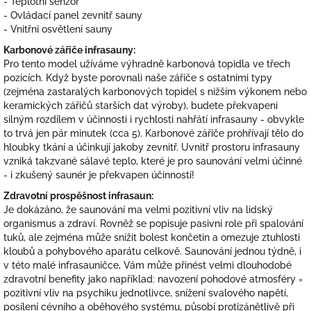
- Teplotní senzor
- Ovládací panel zevnitř sauny
- Vnitřní osvětlení sauny
Karbonové zářiče infrasauny:
Pro tento model užíváme výhradně karbonová topidla ve třech
pozicích. Když byste porovnali naše zářiče s ostatními typy
(zejména zastaralých karbonových topidel s nižším výkonem nebo
keramických zářičů starších dat výroby), budete překvapeni
silným rozdílem v účinnosti i rychlosti nahřátí infrasauny - obvykle
to trvá jen pár minutek (cca 5). Karbonové zářiče prohřívají tělo do
hloubky tkání a účinkují jakoby zevnitř. Uvnitř prostoru infrasauny
vzniká takzvané sálavé teplo, které je pro saunování velmi účinné
- i zkušený saunér je překvapen účinností!
Zdravotní prospěšnost infrasaun:
Je dokázáno, že saunování ma velmi pozitivní vliv na lidský
organismus a zdraví. Rovněž se popisuje pasivní role při spalování
tuků, ale zejména může snížit bolest končetin a omezuje ztuhlosti
kloubů a pohybového aparátu celkově. Saunování jednou týdně, i
v této malé infrasauničce, Vám může přinést velmi dlouhodobé
zdravotní benefity jako například: navození pohodové atmosféry =
pozitivní vliv na psychiku jednotlivce, snížení svalového napětí,
posílení cévního a oběhového systému, působí protizánětlivě při