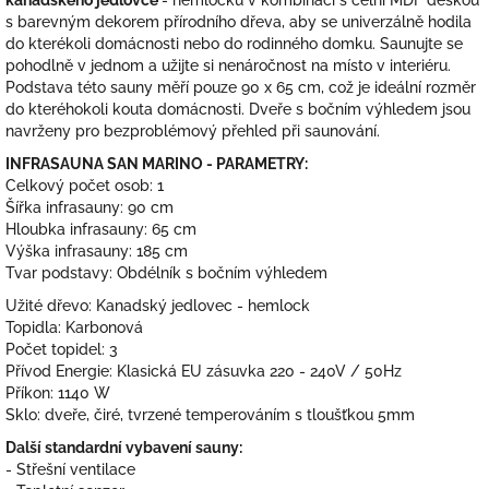
s barevným dekorem přírodního dřeva, aby se univerzálně hodila
do kterékoli domácnosti nebo do rodinného domku. Saunujte se
pohodlně v jednom a užijte si nenáročnost na místo v interiéru.
Podstava této sauny měří pouze 90 x 65 cm, což je ideální rozměr
do kteréhokoli kouta domácnosti. Dveře s bočním výhledem jsou
navrženy pro bezproblémový přehled při saunování.
INFRASAUNA SAN MARINO - PARAMETRY:
Celkový počet osob: 1
Šířka infrasauny: 90 cm
Hloubka infrasauny: 65 cm
Výška infrasauny: 185 cm
Tvar podstavy: Obdélník s bočním výhledem
Užité dřevo: Kanadský jedlovec - hemlock
Topidla: Karbonová
Počet topidel: 3
Přívod Energie: Klasická EU zásuvka 220 - 240V / 50Hz
Příkon: 1140 W
Sklo: dveře, čiré, tvrzené temperováním s tloušťkou 5mm
Další standardní vybavení sauny:
- Střešní ventilace