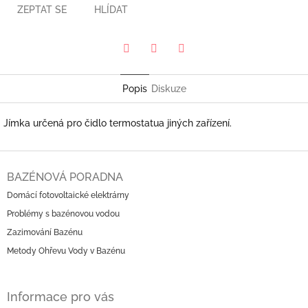
ZEPTAT SE
HLÍDAT
Pinterest
Twitter
Facebook
Popis
Diskuze
Jímka určená pro čidlo termostatua jiných zařízení.
Z
á
BAZÉNOVÁ PORADNA
p
Domácí fotovoltaické elektrárny
a
Problémy s bazénovou vodou
t
í
Zazimování Bazénu
Metody Ohřevu Vody v Bazénu
Informace pro vás