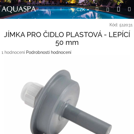
Přejít
Nák
Hledat
Přihlášení
na
CZK
obsah
koší
Kód:
512031
JÍMKA PRO ČIDLO PLASTOVÁ - LEPÍCÍ
50 mm
Průměrné
1 hodnocení
Podrobnosti hodnocení
hodnocení
produktu
je
5,0
z
5
hvězdiček.