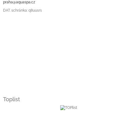
praha@aquaspa.cz
DAT. schránka: q8uusrs
Toplist