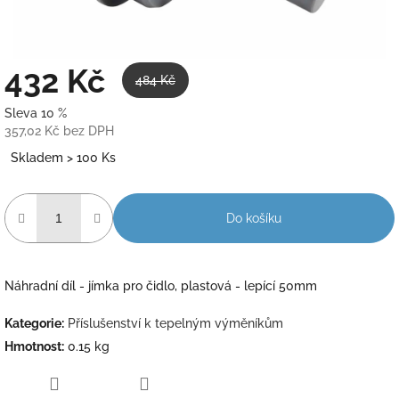
432 Kč
484 Kč
Sleva 10 %
357,02 Kč bez DPH
Měrná
Skladem > 100 Ks
cena:
Do košíku
Náhradní díl - jímka pro čidlo, plastová - lepící 50mm
Kategorie
:
Příslušenství k tepelným výměníkům
Hmotnost
:
0.15 kg