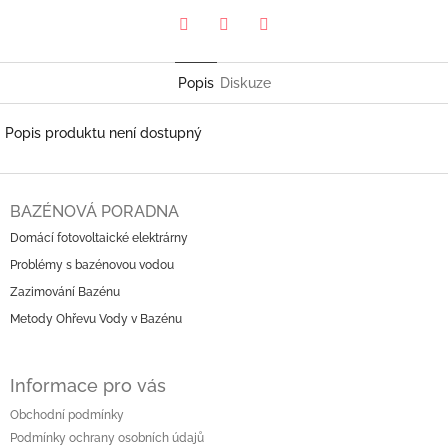
Pinterest
Twitter
Facebook
Popis
Diskuze
Popis produktu není dostupný
Z
á
BAZÉNOVÁ PORADNA
p
Domácí fotovoltaické elektrárny
a
Problémy s bazénovou vodou
t
í
Zazimování Bazénu
Metody Ohřevu Vody v Bazénu
Informace pro vás
Obchodní podmínky
Podmínky ochrany osobních údajů