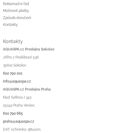
Reklamační řád
Možnosti platby
Způsob doručení
Kontakty
Kontakty
AQUASPA.cz Prodejna Sokolov
Jiřího z Poděbrad 536
35601 Sokolov
602 790 001
info@aquaspa.cz
AQUASPA.cz Prodejna Praha
Nad Safinou I 342
25242 Praha Vestec
602 790 665
praha@aquaspa.cz
DAT. schránka: q8uusrs