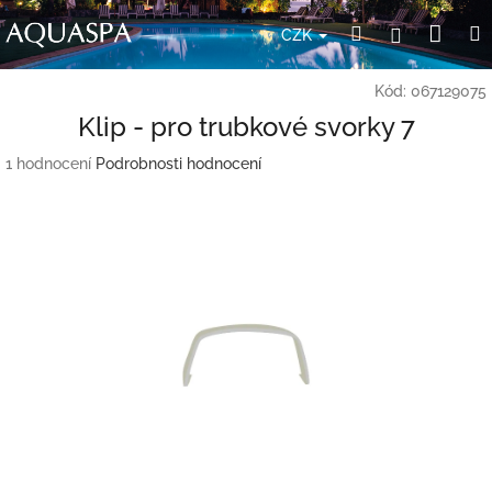
Přejít
Nák
Hledat
Přihlášení
na
CZK
obsah
koší
Kód:
067129075
Klip - pro trubkové svorky 7
Průměrné
1 hodnocení
Podrobnosti hodnocení
hodnocení
produktu
je
5,0
z
5
hvězdiček.