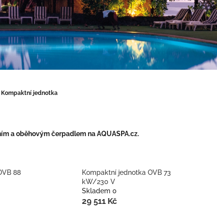
Kompaktní jednotka
těním a oběhovým čerpadlem na AQUASPA.cz.
OVB 88
Kompaktní jednotka OVB 73
kW/230 V
Skladem 0
29 511 Kč