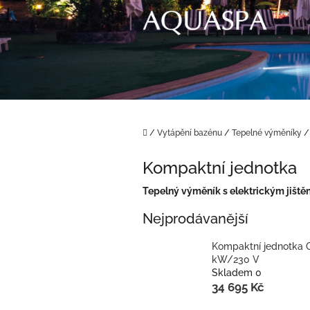
Přejít
na
obsah
Domů
/
Vytápění bazénu
/
Tepelné výměníky
/
Kompaktní jednotka
Tepelný výměník s elektrickým jiš
Nejprodávanější
Kompaktní jednotka 
kW/230 V
Skladem 0
34 695 Kč