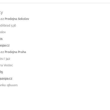
ty
cz Prodejna Sokolov
Poděbrad 536
olov
01
aspa.cz
cz Prodejna Praha
ou I 342
ha Vestec
65
uaspa.cz
ánka: q8uusrs