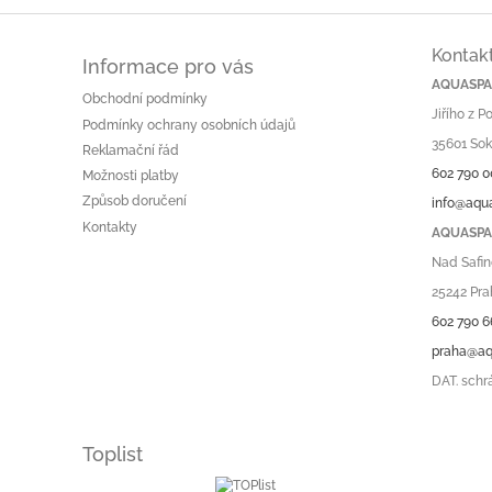
á
d
Kontak
a
Informace pro vás
c
AQUASPA.
Obchodní podmínky
í
Jiřího z 
p
Podmínky ochrany osobních údajů
r
35601 Sok
Reklamační řád
v
602 790 0
Možnosti platby
k
Způsob doručení
info@aqu
y
v
Kontakty
AQUASPA.
ý
Nad Safin
p
i
25242 Pra
s
602 790 6
u
praha@aq
DAT. schr
Toplist