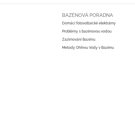
Z
á
BAZÉNOVÁ PORADNA
p
Domácí fotovoltaické elektrárny
a
Problémy s bazénovou vodou
t
í
Zazimování Bazénu
Metody Ohřevu Vody v Bazénu