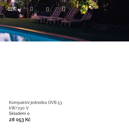
Nákupní
Hledat
Přihlášení
CZK
košík
Kompaktní jednotka OVB 53
kW/230 V
Skladem 0
28 053 Kč