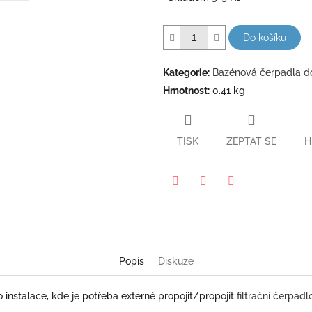
5
hvězdiček.
Do košíku
Kategorie
:
Bazénová čerpadla d
Hmotnost
:
0.41 kg
TISK
ZEPTAT SE
H
Pinterest
Twitter
Facebook
Popis
Diskuze
 instalace, kde je potřeba externě propojit/propojit
filtrační čerpad