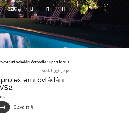
Nákupní
Hledat
Přihlášení
CZK
košík
o externí ovládání čerpadla SuperFlo VS2
Kód:
P356324Z
pro externí ovládání
 VS2
ení
 Kč
Sleva 17 %