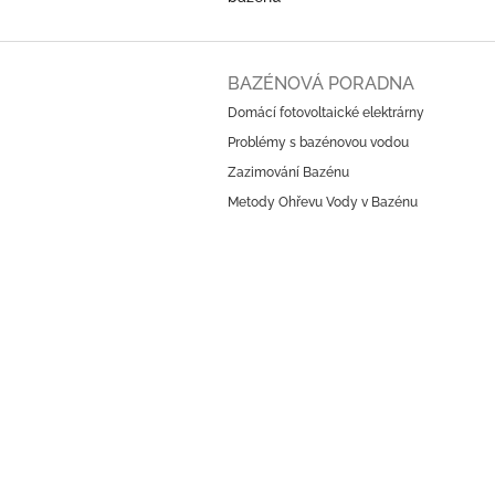
Z
á
BAZÉNOVÁ PORADNA
p
Domácí fotovoltaické elektrárny
a
Problémy s bazénovou vodou
t
í
Zazimování Bazénu
Metody Ohřevu Vody v Bazénu