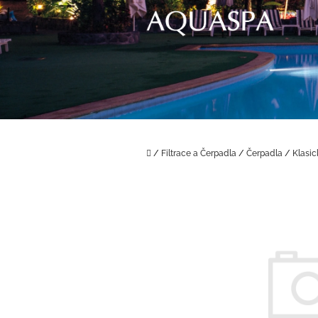
Přejít
na
obsah
Domů
/
Filtrace a Čerpadla
/
Čerpadla
/
Klasi