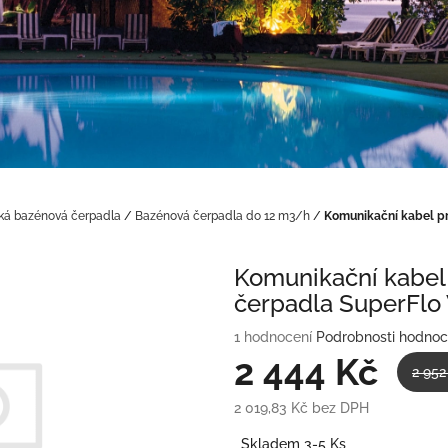
cká bazénová čerpadla
/
Bazénová čerpadla do 12 m3/h
/
Komunikační kabel pr
Komunikační kabel 
čerpadla SuperFlo
Průměrné
1 hodnocení
Podrobnosti hodnoc
hodnocení
2 444 Kč
2 952
produktu
je
2 019,83 Kč bez DPH
5,0
Měrná
z
Skladem 3-5 Ks
cena: