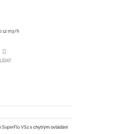
o 12 m3/h
LÍDAT
lo SuperFlo VS2
s chytrým ovládání