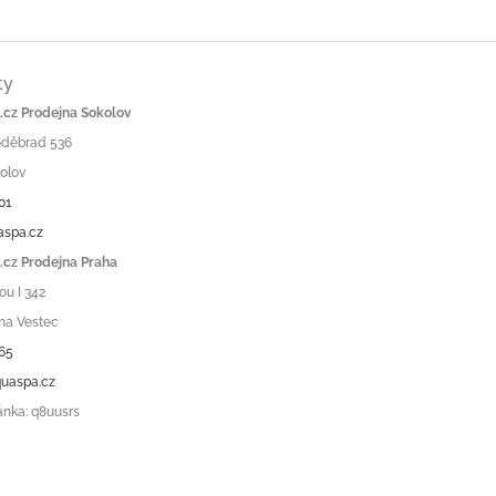
ty
cz Prodejna Sokolov
Poděbrad 536
olov
01
aspa.cz
cz Prodejna Praha
ou I 342
ha Vestec
65
uaspa.cz
ánka: q8uusrs