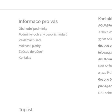
Kontak
Informace pro vás
AQUASPA.
Obchodní podmínky
Jiřího z 
Podmínky ochrany osobních údajů
35601 Sok
Reklamační řád
602 790 0
Možnosti platby
Způsob doručení
info@aqu
Kontakty
AQUASPA.
Nad Safin
25242 Pra
602 790 6
praha@aq
DAT. schr
Toplist