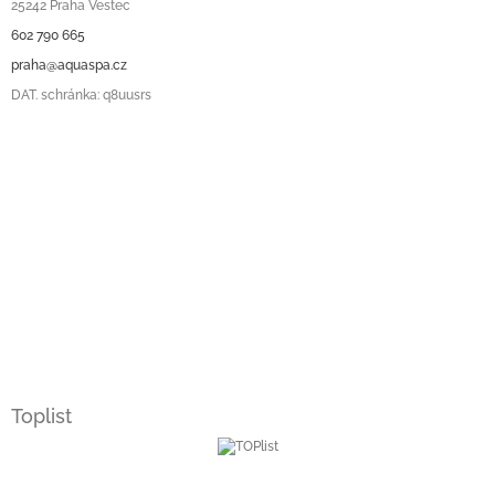
25242 Praha Vestec
602 790 665
praha@aquaspa.cz
DAT. schránka: q8uusrs
Toplist