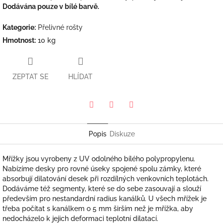
Dodávána pouze v bílé barvě.
Kategorie
:
Přelivné rošty
Hmotnost
:
10 kg
ZEPTAT SE
HLÍDAT
Pinterest
Twitter
Facebook
Popis
Diskuze
Mřížky jsou vyrobeny z UV odolného bílého polypropylenu.
Nabízíme desky pro rovné úseky spojené spolu zámky, které
absorbují dilatování desek při rozdílných venkovních teplotách.
Dodáváme též segmenty, které se do sebe zasouvají a slouží
především pro nestandardní radius kanálků. U všech mřížek je
třeba počítat s kanálkem o 5 mm širším než je mřížka, aby
nedocházelo k jejich deformaci teplotní dilatací.