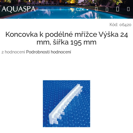
Přejít
Nák
Hledat
Přihlášení
na
CZK
obsah
koší
Kód:
06420
Koncovka k podélné mřížce Výška 24
mm, šířka 195 mm
Průměrné
2 hodnocení
Podrobnosti hodnocení
hodnocení
produktu
je
5,0
z
5
hvězdiček.