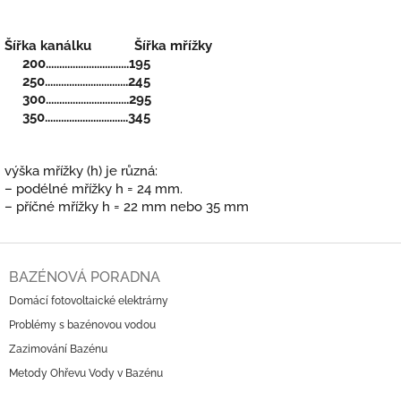
Šířka kanálku Šířka mřížky
200...............................195
250...............................245
300...............................295
350...............................345
výška mřížky (h) je různá:
– podélné mřížky h = 24 mm.
– příčné mřížky h = 22 mm nebo 35 mm
Z
á
BAZÉNOVÁ PORADNA
p
Domácí fotovoltaické elektrárny
a
Problémy s bazénovou vodou
t
í
Zazimování Bazénu
Metody Ohřevu Vody v Bazénu