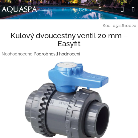
Přejít
Nák
Hledat
Přihlášení
na
CZK
obsah
koší
Kód:
0511610020
Kulový dvoucestný ventil 20 mm –
Easyfit
Průměrné
Neohodnoceno
Podrobnosti hodnocení
hodnocení
produktu
je
0,0
z
5
hvězdiček.