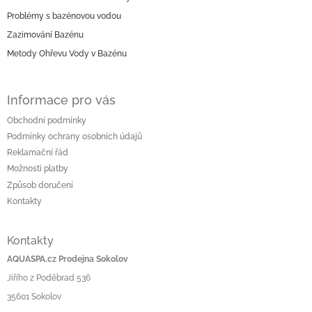
a
Problémy s bazénovou vodou
t
í
Zazimování Bazénu
Metody Ohřevu Vody v Bazénu
Informace pro vás
Obchodní podmínky
Podmínky ochrany osobních údajů
Reklamační řád
Možnosti platby
Způsob doručení
Kontakty
Kontakty
AQUASPA.cz Prodejna Sokolov
Jiřího z Poděbrad 536
35601 Sokolov