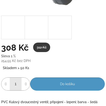
308 Kč
312 Kč
Sleva 1 %
254,55 Kč bez DPH
Měrná
Skladem > 50 Ks
cena:
Do košíku
PVC Kulový dvoucestný ventil; připojení - lepení; barva - šedá