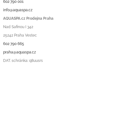
602 790 001
info@aquaspa.cz
AQUASPA.cz Prodejna Praha
Nad Safinou I 342
25242 Praha Vestec
602 790 665
praha@aquaspa.cz
DAT. schránka: q8uusrs