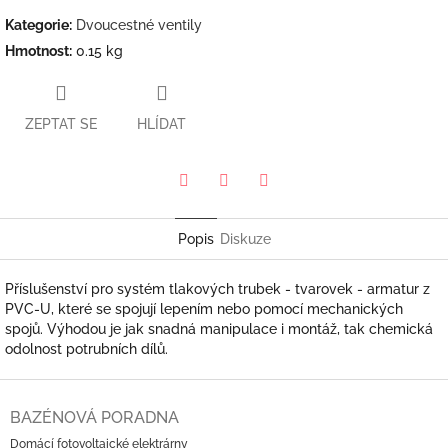
Kategorie
:
Dvoucestné ventily
Hmotnost
:
0.15 kg
ZEPTAT SE
HLÍDAT
Pinterest
Twitter
Facebook
Popis
Diskuze
Příslušenství pro systém tlakových trubek - tvarovek - armatur z
PVC-U, které se spojují lepením nebo pomocí mechanických
spojů. Výhodou je jak snadná manipulace i montáž, tak chemická
odolnost potrubních dílů.
Z
á
BAZÉNOVÁ PORADNA
p
Domácí fotovoltaické elektrárny