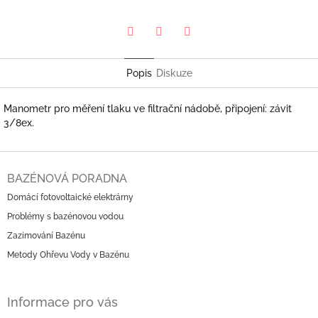
Pinterest
Twitter
Facebook
Popis
Diskuze
Manometr pro měření tlaku ve filtrační nádobě, připojení: závit
3/8ex.
Z
á
BAZÉNOVÁ PORADNA
p
Domácí fotovoltaické elektrárny
a
Problémy s bazénovou vodou
t
í
Zazimování Bazénu
Metody Ohřevu Vody v Bazénu
Informace pro vás