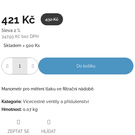
421 Kč
432 Kč
Sleva 2 %
347,93 Kč bez DPH
Měrná
Skladem > 500 Ks
cena:
Do košíku
Manometr pro měření tlaku ve filtrační nádobě.
Kategorie
:
Vícecestné ventily a příslušenství
Hmotnost
:
0.07 kg
ZEPTAT SE
HLÍDAT