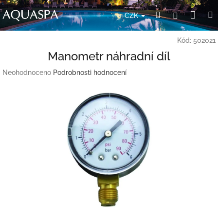
Přejít
Nák
Hledat
Přihlášení
na
CZK
obsah
koší
Kód:
502021
Manometr náhradní díl
Průměrné
Neohodnoceno
Podrobnosti hodnocení
hodnocení
produktu
je
0,0
z
5
hvězdiček.