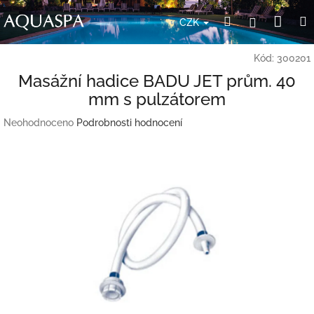
Přejít
Nák
Hledat
Přihlášení
na
CZK
obsah
koší
Kód:
300201
Masážní hadice BADU JET prům. 40
mm s pulzátorem
Průměrné
Neohodnoceno
Podrobnosti hodnocení
hodnocení
produktu
je
0,0
z
5
hvězdiček.