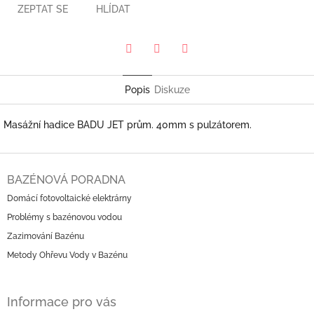
ZEPTAT SE
HLÍDAT
Pinterest
Twitter
Facebook
Popis
Diskuze
Masážní hadice BADU JET prům. 40mm s pulzátorem.
Z
á
BAZÉNOVÁ PORADNA
p
Domácí fotovoltaické elektrárny
a
Problémy s bazénovou vodou
t
í
Zazimování Bazénu
Metody Ohřevu Vody v Bazénu
Informace pro vás