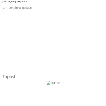
praha@aquaspa.cz
DAT. schránka: q8uusrs
Toplist