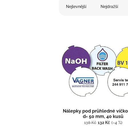
a
Nejlevnější
Nejdražší
z
e
n
í
p
V
r
ý
o
p
d
i
u
s
k
p
t
r
ů
o
d
u
k
t
Nálepky pod průhledné víčko 
ů
d= 50 mm, 40 kusů
138 Kč
132 Kč
(–4 %)