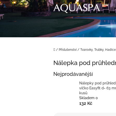
Přejít
na
obsah
Domů
/
Příslušenství
/
Tvarovky, Trubky, Hadice
Nálepka pod průhled
Nejprodávanější
Nálepky pod průhle
víčko Easyfit d= 63 m
kusů
Skladem 0
132 Kč
Ř