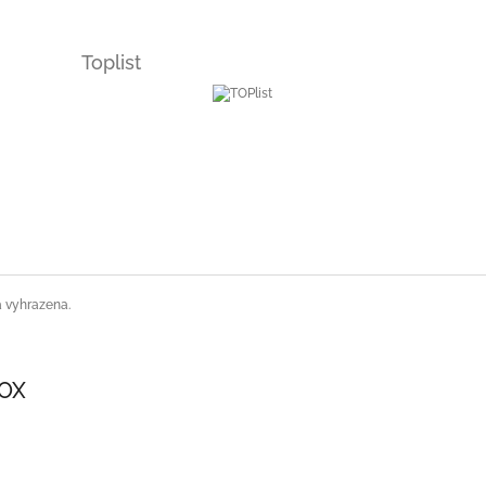
Toplist
a vyhrazena.
SOX