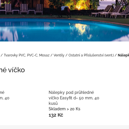
/
Tvarovky PVC, PVC-C, Mosaz
/
Ventily
/
Ostatní a Příslušenství (vent.)
/
Nálepk
né víčko
dné
Nálepky pod průhledné
m, 40
víčko Easyfit d= 50 mm, 40
kusů
Skladem > 20 Ks
132 Kč