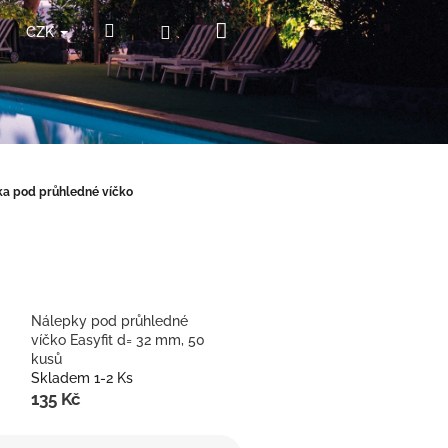
Nákupní
Hledat
Přihlášení
CZK
košík
a pod průhledné víčko
Nálepky pod průhledné
víčko Easyfit d= 32 mm, 50
kusů
Skladem 1-2 Ks
135 Kč