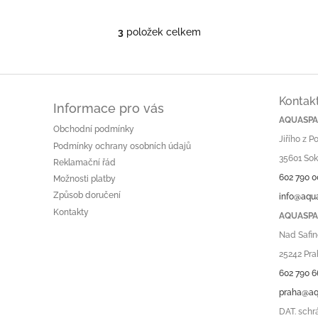
3
položek celkem
O
v
l
á
d
Kontak
a
Informace pro vás
c
AQUASPA.
Obchodní podmínky
í
Jiřího z 
p
Podmínky ochrany osobních údajů
r
35601 Sok
Reklamační řád
v
602 790 0
Možnosti platby
k
Způsob doručení
info@aqu
y
v
Kontakty
AQUASPA.
ý
Nad Safin
p
i
25242 Pra
s
602 790 6
u
praha@aq
DAT. schr