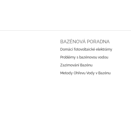
Z
á
BAZÉNOVÁ PORADNA
p
Domácí fotovoltaické elektrárny
a
Problémy s bazénovou vodou
t
í
Zazimování Bazénu
Metody Ohřevu Vody v Bazénu