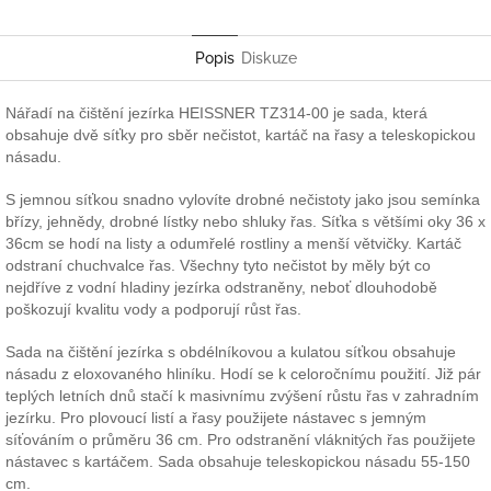
Pinterest
Twitter
Facebook
Popis
Diskuze
Nářadí na čištění jezírka HEISSNER TZ314-00 je sada, která
obsahuje dvě síťky pro sběr nečistot, kartáč na řasy a teleskopickou
násadu.
S jemnou síťkou snadno vylovíte drobné nečistoty jako jsou semínka
břízy, jehnědy, drobné lístky nebo shluky řas. Síťka s většími oky 36 x
36cm se hodí na listy a odumřelé rostliny a menší větvičky. Kartáč
odstraní chuchvalce řas. Všechny tyto nečistot by měly být co
nejdříve z vodní hladiny jezírka odstraněny, neboť dlouhodobě
poškozují kvalitu vody a podporují růst řas.
Sada na čištění jezírka s obdélníkovou a kulatou síťkou obsahuje
násadu z eloxovaného hliníku. Hodí se k celoročnímu použití. Již pár
teplých letních dnů stačí k masivnímu zvýšení růstu řas v zahradním
jezírku. Pro plovoucí listí a řasy použijete nástavec s jemným
síťováním o průměru 36 cm. Pro odstranění vláknitých řas použijete
nástavec s kartáčem. Sada obsahuje teleskopickou násadu 55-150
cm.