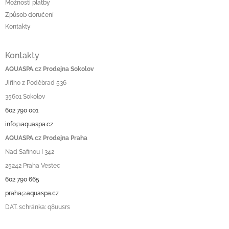
Možnosti platby
Způsob doručení
Kontakty
Kontakty
AQUASPA.cz Prodejna Sokolov
Jiřího z Poděbrad 536
35601 Sokolov
602 790 001
info@aquaspa.cz
AQUASPA.cz Prodejna Praha
Nad Safinou I 342
25242 Praha Vestec
602 790 665
praha@aquaspa.cz
DAT. schránka: q8uusrs