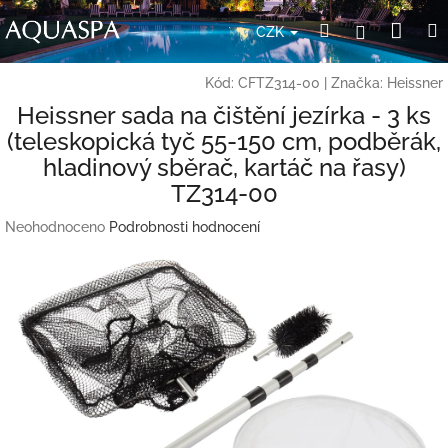
Přejít
Nák
Hledat
Přihlášení
na
CZK
obsah
koší
Kód:
CFTZ314-00
|
Značka:
Heissner
Heissner sada na čištění jezírka - 3 ks
(teleskopická tyč 55-150 cm, podběrák,
hladinový sběrač, kartáč na řasy)
TZ314-00
Průměrné
Neohodnoceno
Podrobnosti hodnocení
hodnocení
produktu
je
0,0
z
5
hvězdiček.