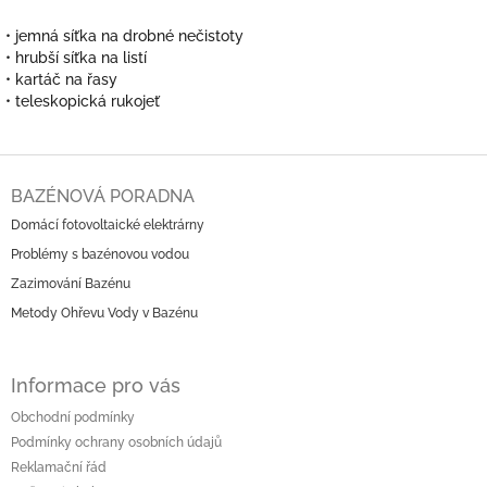
• jemná síťka na drobné nečistoty
• hrubší síťka na listí
• kartáč na řasy
• teleskopická rukojeť
Z
á
BAZÉNOVÁ PORADNA
p
Domácí fotovoltaické elektrárny
a
Problémy s bazénovou vodou
t
í
Zazimování Bazénu
Metody Ohřevu Vody v Bazénu
Informace pro vás
Obchodní podmínky
Podmínky ochrany osobních údajů
Reklamační řád