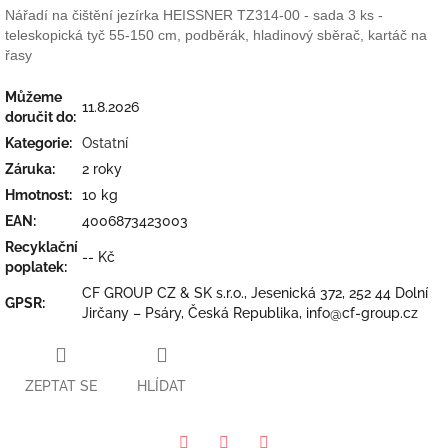
Nářadí na čištění jezírka HEISSNER TZ314-00 - sada 3 ks -
teleskopická tyč 55-150 cm, podběrák, hladinový sběrač, kartáč na
řasy
Můžeme
11.8.2026
doručit do:
Kategorie
:
Ostatní
Záruka
:
2 roky
Hmotnost
:
10 kg
EAN
:
4006873423003
Recyklační
-- Kč
poplatek
:
CF GROUP CZ & SK s.r.o., Jesenická 372, 252 44 Dolní
GPSR
:
Jirčany – Psáry, Česká Republika, info@cf-group.cz
ZEPTAT SE
HLÍDAT