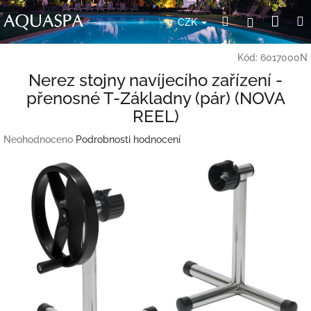
Přejít
Nák
Hledat
Přihlášení
na
CZK
obsah
koší
Kód:
6017000N
Nerez stojny navíjecího zařízení -
přenosné T-Základny (pár) (NOVA
REEL)
Průměrné
Neohodnoceno
Podrobnosti hodnocení
hodnocení
produktu
je
0,0
z
5
hvězdiček.