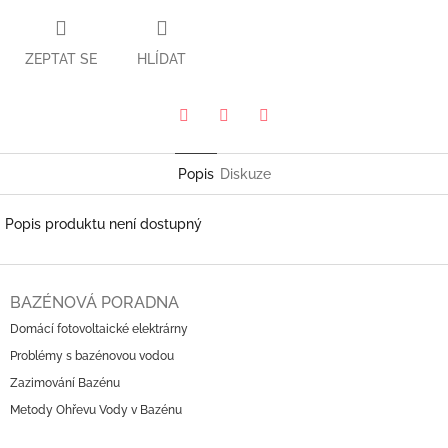
ZEPTAT SE
HLÍDAT
Pinterest
Twitter
Facebook
Popis
Diskuze
Popis produktu není dostupný
Z
á
BAZÉNOVÁ PORADNA
p
Domácí fotovoltaické elektrárny
a
Problémy s bazénovou vodou
t
í
Zazimování Bazénu
Metody Ohřevu Vody v Bazénu