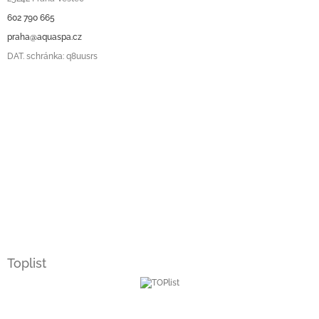
602 790 665
praha@aquaspa.cz
DAT. schránka: q8uusrs
Toplist