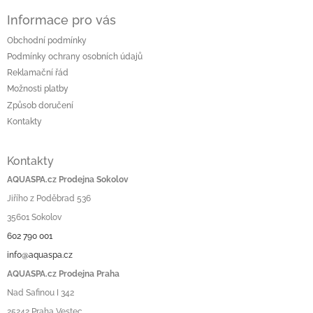
Informace pro vás
Obchodní podmínky
Podmínky ochrany osobních údajů
Reklamační řád
Možnosti platby
Způsob doručení
Kontakty
Kontakty
AQUASPA.cz Prodejna Sokolov
Jiřího z Poděbrad 536
35601 Sokolov
602 790 001
info@aquaspa.cz
AQUASPA.cz Prodejna Praha
Nad Safinou I 342
25242 Praha Vestec