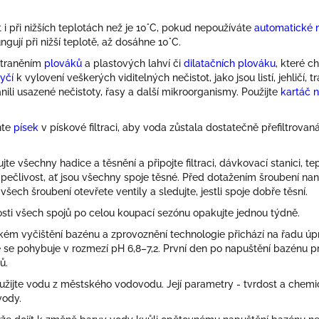
i při nižších teplotách než je 10°C, pokud nepoužíváte
automatické m
gují při nižší teplotě, až dosáhne 10°C.
traněním
plováků
a plastových lahví či
dilatačních plováku
, které 
yčí
k vylovení veškerých viditelných nečistot, jako jsou listí, jehličí,
ili usazené nečistoty, řasy a další mikroorganismy. Použijte
kartáč 
ňte
písek
v pískové filtraci, aby voda zůstala dostatečně přefiltrova
jte všechny hadice a těsnění a připojte filtraci, dávkovací stanici, tep
pečlivost, ať jsou všechny spoje těsné. Před dotažením šroubení nan
šech šroubení otevřete ventily a sledujte, jestli spoje dobře těsní.
sti všech spojů po celou koupací sezónu opakujte jednou týdně.
m vyčištění bazénu a zprovoznění technologie přichází na řadu ú
že se pohybuje v rozmezí pH 6,8–7,2. První den po napuštění bazénu 
ů.
žijte vodu z městského vodovodu. Její parametry - tvrdost a chemi
vody.