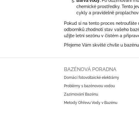
Barva vody:
Po odzimování můž
chemické prostředky. Tento jev
cykly a pravidelně proplachova
Pokud si na tento proces netroufáte
odborníků zhodnotí stav vašeho bazén
užijte letní sezónu v čistém a připr
Přejeme Vám skvělé chvíle u bazénu
Z
á
BAZÉNOVÁ PORADNA
p
Domácí fotovoltaické elektrárny
a
Problémy s bazénovou vodou
t
í
Zazimování Bazénu
Metody Ohřevu Vody v Bazénu