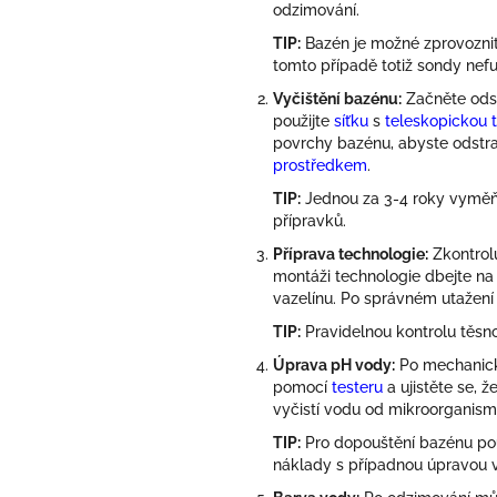
odzimování.
TIP:
Bazén je možné zprovoznit 
tomto případě totiž sondy nefun
Vyčištění bazénu:
Začněte ods
použijte
síťku
s
teleskopickou t
povrchy bazénu, abyste odstran
prostředkem
.
TIP:
Jednou za 3-4 roky vymě
přípravků.
Příprava technologie:
Zkontrolu
montáži technologie dbejte na 
vazelínu. Po správném utažení v
TIP:
Pravidelnou kontrolu těsno
Úprava pH vody:
Po mechanické
pomocí
testeru
a ujistěte se, 
vyčistí vodu od mikroorganism
TIP:
Pro dopouštění bazénu pou
náklady s případnou úpravou 