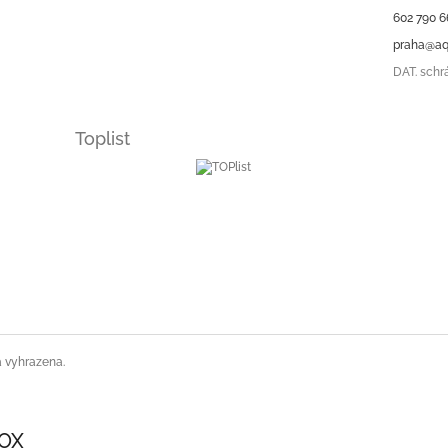
602 790 6
praha@aq
DAT. schr
Toplist
a vyhrazena.
SOX