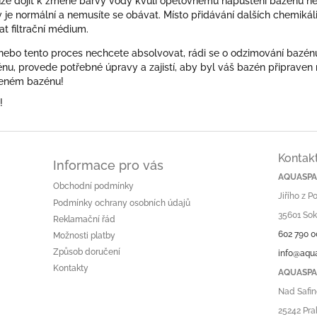
e dojít k změně barvy vody kvůli opětovnému napuštění bazénu neb
 je normální a nemusíte se obávat. Místo přidávání dalších chemikáli
t filtrační médium.
 nebo tento proces nechcete absolvovat, rádi se o odzimování bazé
u, provede potřebné úpravy a zajistí, aby byl váš bazén připraven n
aveném bazénu!
!
Kontak
Informace pro vás
AQUASPA.
Obchodní podmínky
Jiřího z 
Podmínky ochrany osobních údajů
35601 Sok
Reklamační řád
602 790 0
Možnosti platby
Způsob doručení
info@aqu
Kontakty
AQUASPA.
Nad Safin
25242 Pra