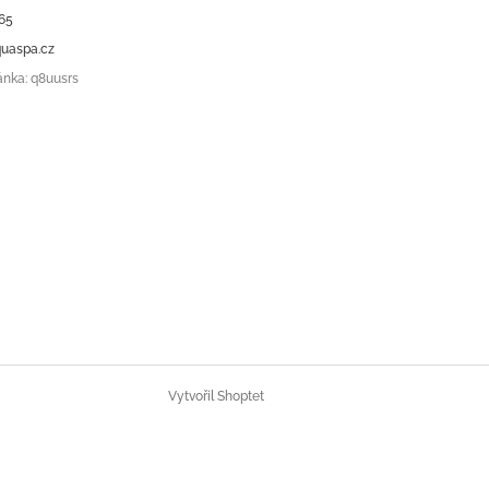
65
uaspa.cz
ánka: q8uusrs
Vytvořil Shoptet