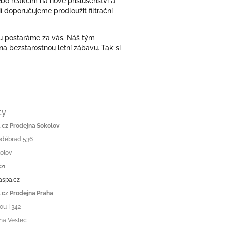
o reakcím na nové příslušenství a
í doporučujeme prodloužit filtrační
nu postaráme za vás. Náš tým
a bezstarostnou letní zábavu. Tak si
ty
cz Prodejna Sokolov
Poděbrad 536
olov
01
aspa.cz
cz Prodejna Praha
ou I 342
ha Vestec