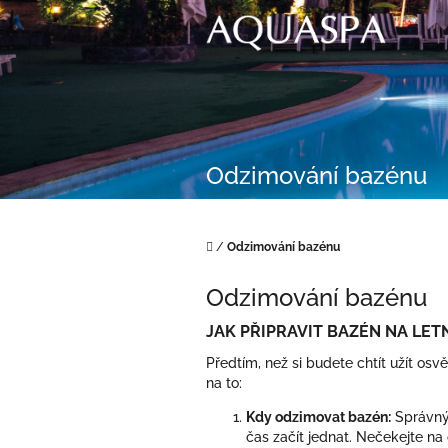
Přejít
na
obsah
Odzimování bazénu
Domů
/
Odzimování bazénu
Odzimování bazénu
JAK PŘIPRAVIT BAZÉN NA LETN
Předtím, než si budete chtít užít osv
na to:
Kdy odzimovat bazén:
Správný 
čas začít jednat. Nečekejte na 