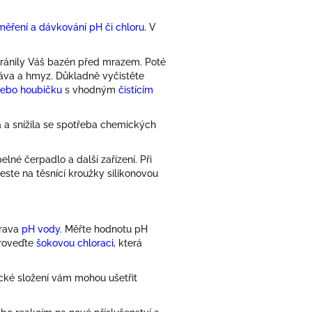
ěření a dávkování pH či chloru
. V
chránily Váš bazén před mrazem. Poté
 tráva a hmyz. Důkladně vyčistěte
nebo houbičku
s vhodným
čistícím
ná a snížila se spotřeba chemických
elné čerpadlo a další zařízení. Při
este na těsnící kroužky silikonovou
prava
pH vody
. Měřte hodnotu pH
proveďte
šokovou chloraci
, která
cké složení vám mohou ušetřit