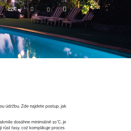
Nákupní
Hledat
Přihlášení
CZK
košík
nou údržbu. Zde najdete postup, jak
Jakmile dosáhne minimálně 10°C, je
í růst řasy, což komplikuje proces