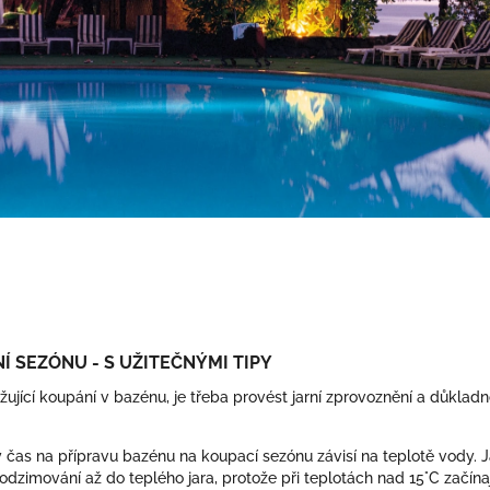
Í SEZÓNU - S UŽITEČNÝMI TIPY
ěžující koupání v bazénu, je třeba provést jarní zprovoznění a důklad
čas na přípravu bazénu na koupací sezónu závisí na teplotě vody. 
odzimování až do teplého jara, protože při teplotách nad 15°C začínaj