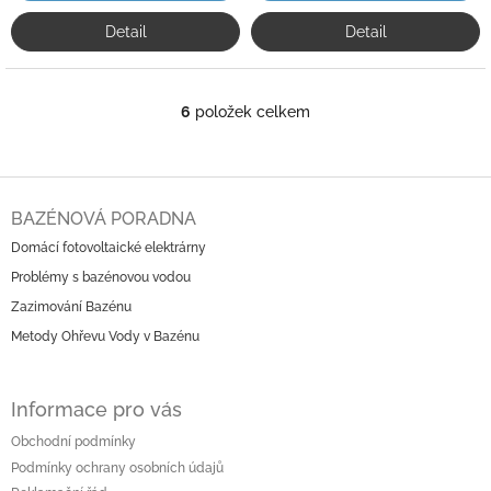
Detail
Detail
6
položek celkem
O
v
l
á
Z
d
á
BAZÉNOVÁ PORADNA
a
p
c
Domácí fotovoltaické elektrárny
a
í
Problémy s bazénovou vodou
t
p
í
r
Zazimování Bazénu
v
Metody Ohřevu Vody v Bazénu
k
y
v
Informace pro vás
ý
p
Obchodní podmínky
i
Podmínky ochrany osobních údajů
s