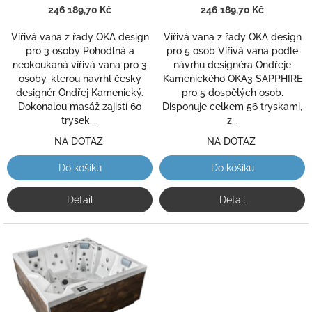
k
246 189,70 Kč
je
246 189,70 Kč
je
t
5,0
4,5
ů
Vířivá vana z řady OKA design
Vířivá vana z řady OKA design
z
z
pro 3 osoby Pohodlná a
pro 5 osob Vířivá vana podle
5
5
neokoukaná vířivá vana pro 3
návrhu designéra Ondřeje
hvězdiček.
hvězdiček.
osoby, kterou navrhl český
Kamenického OKA3 SAPPHIRE
designér Ondřej Kamenický.
pro 5 dospělých osob.
Dokonalou masáž zajistí 60
Disponuje celkem 56 tryskami,
trysek,...
z...
NA DOTAZ
NA DOTAZ
Do košíku
Do košíku
Detail
Detail