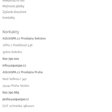
u
Reklamační řád
Možnosti platby
Způsob doručení
Kontakty
Kontakty
AQUASPA.cz Prodejna Sokolov
Jiřího z Poděbrad 536
35601 Sokolov
602 790 001
info@aquaspa.cz
AQUASPA.cz Prodejna Praha
Nad Safinou I 342
25242 Praha Vestec
602 790 665
praha@aquaspa.cz
DAT. schránka: q8uusrs