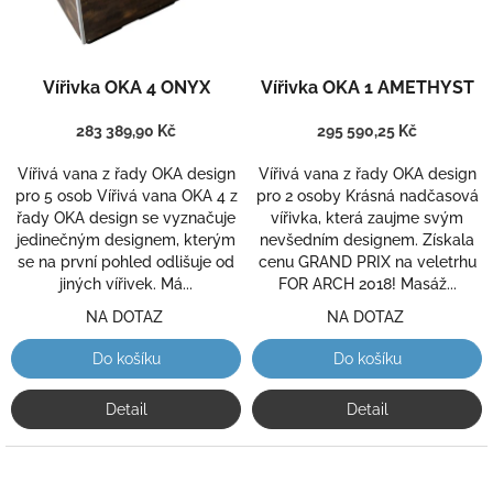
Průměrné
Průměrné
Vířivka OKA 4 ONYX
Vířivka OKA 1 AMETHYST
hodnocení
hodnocení
produktu
produktu
283 389,90 Kč
je
295 590,25 Kč
je
5,0
5,0
Vířivá vana z řady OKA design
Vířivá vana z řady OKA design
z
z
pro 5 osob Vířivá vana OKA 4 z
pro 2 osoby Krásná nadčasová
5
5
řady OKA design se vyznačuje
vířivka, která zaujme svým
hvězdiček.
hvězdiček.
jedinečným designem, kterým
nevšedním designem. Získala
se na první pohled odlišuje od
cenu GRAND PRIX na veletrhu
jiných vířivek. Má...
FOR ARCH 2018! Masáž...
NA DOTAZ
NA DOTAZ
Do košíku
Do košíku
Detail
Detail