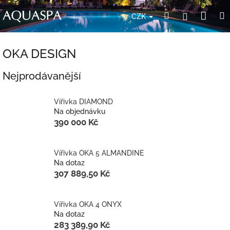
Přejít
Nák
Hledat
Přihlášení
na
CZK
obsah
koší
OKA DESIGN
Nejprodávanější
Vířivka DIAMOND
Na objednávku
390 000 Kč
Vířivka OKA 5 ALMANDINE
Na dotaz
307 889,50 Kč
Vířivka OKA 4 ONYX
Na dotaz
283 389,90 Kč