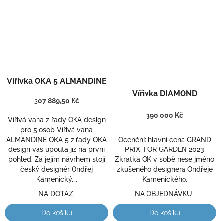
Průměrné
Vířivka OKA 5 ALMANDINE
hodnocení
Průměrné
produktu
hodnocení
Vířivka DIAMOND
307 889,50 Kč
je
produktu
4,5
je
390 000 Kč
Vířivá vana z řady OKA design
z
5,0
pro 5 osob Vířivá vana
5
z
ALMANDINE OKA 5 z řady OKA
Ocenění: hlavní cena GRAND
hvězdiček.
5
design vás upoutá již na první
PRIX, FOR GARDEN 2023
hvězdiček.
pohled. Za jejím návrhem stojí
Zkratka OK v sobě nese jméno
český designér Ondřej
zkušeného designera Ondřeje
Kamenický....
Kamenického.
NA DOTAZ
NA OBJEDNÁVKU
Do košíku
Do košíku