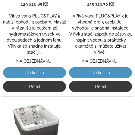
k
129 626,85 Kč
je
135 329,70 Kč
je
t
3,8
4,1
ů
Vířivá vana PLUG&PLAY 5
Vířivá vana PLUG&PLAY 3 je
z
z
nabízí pohodlí 3 osobám. Masáž
vhodná pro 5 osob. Její
5
5
v ní zajišťuje celkem 28
výhodou je snadná instalace.
hvězdiček.
hvězdiček.
hydromasážních trysek ve
Vířivku stačí zapojit do zásuvky,
dvou sedech a jednom lehu.
naplnit vodou a prakticky
Vířivka se snadno instaluje,
okamžitě si můžete užívat
stačí ji...
vířivé...
NA OBJEDNÁVKU
NA OBJEDNÁVKU
Do košíku
Do košíku
Detail
Detail