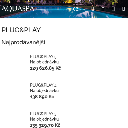
Přejít
Nák
Hledat
Přihlášení
na
CZK
obsah
koší
PLUG&PLAY
Nejprodávanější
PLUG&PLAY 5
Na objednávku
129 626,85 Kč
PLUG&PLAY 4
Na objednávku
138 890 Kč
PLUG&PLAY 3
Na objednávku
135 329,70 Kč