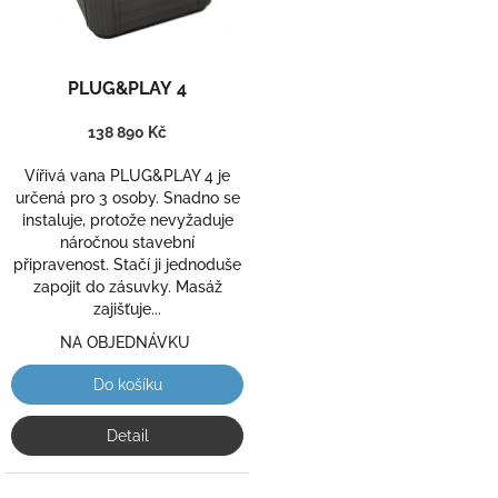
Průměrné
PLUG&PLAY 4
hodnocení
produktu
138 890 Kč
je
3,1
Vířivá vana PLUG&PLAY 4 je
z
určená pro 3 osoby. Snadno se
5
instaluje, protože nevyžaduje
hvězdiček.
náročnou stavební
připravenost. Stačí ji jednoduše
zapojit do zásuvky. Masáž
zajišťuje...
NA OBJEDNÁVKU
Do košíku
Detail