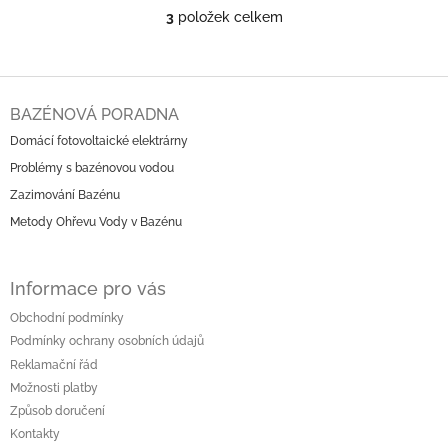
3
položek celkem
O
v
l
á
Z
d
á
BAZÉNOVÁ PORADNA
a
p
c
Domácí fotovoltaické elektrárny
a
í
Problémy s bazénovou vodou
t
p
í
r
Zazimování Bazénu
v
Metody Ohřevu Vody v Bazénu
k
y
v
Informace pro vás
ý
p
Obchodní podmínky
i
Podmínky ochrany osobních údajů
s
u
Reklamační řád
Možnosti platby
Způsob doručení
Kontakty