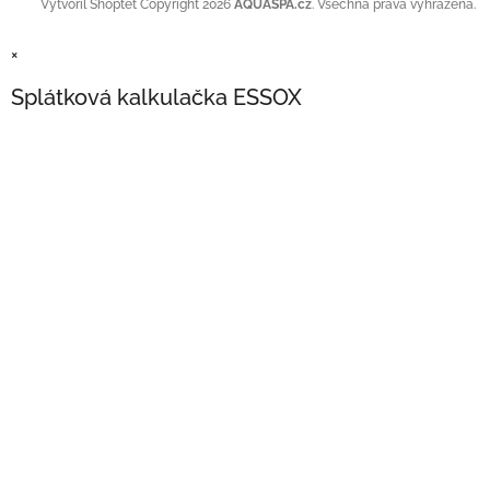
Copyright 2026
AQUASPA.cz
. Všechna práva vyhrazena.
Vytvořil Shoptet
×
Splátková kalkulačka ESSOX