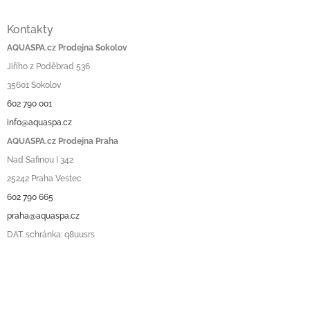
Kontakty
AQUASPA.cz Prodejna Sokolov
Jiřího z Poděbrad 536
35601 Sokolov
602 790 001
info@aquaspa.cz
AQUASPA.cz Prodejna Praha
Nad Safinou I 342
25242 Praha Vestec
602 790 665
praha@aquaspa.cz
DAT. schránka: q8uusrs