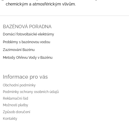
chemickým a atmosférickým vlivům.
Z
á
BAZÉNOVÁ PORADNA
p
Domácí fotovoltaické elektrárny
a
Problémy s bazénovou vodou
t
í
Zazimování Bazénu
Metody Ohřevu Vody v Bazénu
Informace pro vás
Obchodní podmínky
Podmínky ochrany osobních údajů
Reklamační řád
Možnosti platby
Způsob doručení
Kontakty