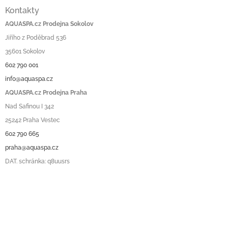
Kontakty
AQUASPA.cz Prodejna Sokolov
Jiřího z Poděbrad 536
35601 Sokolov
602 790 001
info@aquaspa.cz
AQUASPA.cz Prodejna Praha
Nad Safinou I 342
25242 Praha Vestec
602 790 665
praha@aquaspa.cz
DAT. schránka: q8uusrs