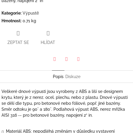
bazény, napojení 2“ in
Kategorie
:
Výpustě
Hmotnost
:
0.71 kg
ZEPTAT SE
HLÍDAT
Pinterest
Twitter
Facebook
Popis
Diskuze
Veškeré dnové výpusti jsou vyrobeny z ABS a liší se designem
krytu, který je z nerez. ocel. plechu, nebo z plastu. Dnové výpusti
se dělí dle typu, pro betonové nebo fóliové, popř. jiné bazény.
Směr odtoku je 90° a 180°. Podlahová výpust ABS, nerez mřížka
AISI 316 -- pro betonové bazény, napojení 2“ in.
Materiál ABS: nepodléhá změnám v důsledku vystavení