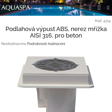
Přejít
Nák
Hledat
Přihlášení
na
CZK
obsah
koší
Kód:
4314
Podlahová výpust ABS, nerez mřížka
AISI 316, pro beton
Průměrné
Neohodnoceno
Podrobnosti hodnocení
hodnocení
produktu
je
0,0
z
5
hvězdiček.